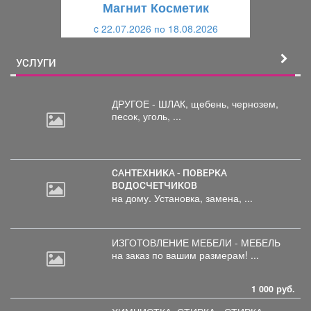
Магнит Косметик
и
й
c 22.07.2026 по 18.08.2026
й
УСЛУГИ
ДРУГОЕ - ШЛАК, щебень,
чернозем,
песок, уголь, ...
САНТЕХНИКА - ПОВЕРКА
ВОДОСЧЕТЧИКОВ
на дому. Установка, замена, ...
ИЗГОТОВЛЕНИЕ МЕБЕЛИ - МЕБЕЛЬ
на
заказ по вашим размерам! ...
1 000 руб.