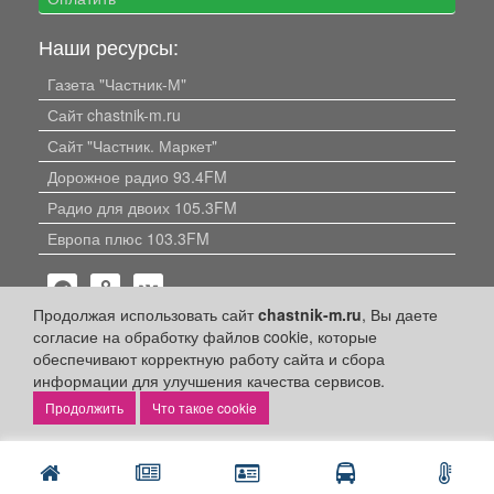
Наши ресурсы:
Газета "Частник-М"
Сайт chastnik-m.ru
Сайт "Частник. Маркет"
Дорожное радио 93.4FM
Радио для двоих 105.3FM
Европа плюс 103.3FM
Продолжая использовать сайт
chastnik-m.ru
, Вы даете
согласие на обработку файлов cookie, которые
обеспечивают корректную работу сайта и сбора
информации для улучшения качества сервисов.
Политика конфиденциальности
Что такое cookie
Публикации с пометкой «Реклама», «На правах рекламы»,
«Партнёрский проект» оплачены рекламодателем.
Редакция сайта не несет ответственности за достоверность
информации, содержащейся в рекламных материалах и