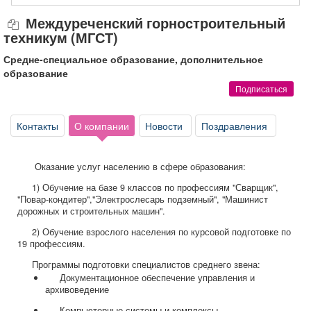
Афиша
Обучение
Проекты
Междуреченский горностроительный
техникум (МГСТ)
Средне-специальное образование, дополнительное
образование
Товары
Поздравления
Погода
Подписаться
Контакты
О компании
Новости
Поздравления
ТВ программа
Я - пенсионер
Оказание услуг населению в сфере образования:
1) Обучение на базе 9 классов по профессиям "Сварщик",
"Повар-кондитер","Электрослесарь подземный", "Машинист
дорожных и строительных машин".
2) Обучение взрослого населения по курсовой подготовке по
19 профессиям.
Программы подготовки специалистов среднего звена:
Документационное обеспечение управления и
архивоведение
Компьютерные системы и комплексы