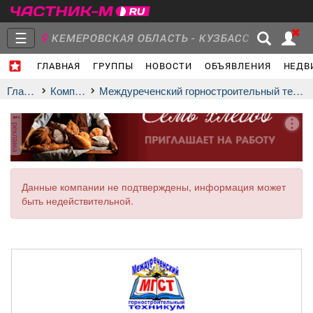
☰
КЕМЕРОВСКАЯ ОБЛАСТЬ - КУЗБАСС
ГЛАВНАЯ
ГРУППЫ
НОВОСТИ
ОБЪЯВЛЕНИЯ
НЕДВ
Главная
Группы
Новости
Главная
Компании
Междуреченский горностроительный техникум (МГСТ)
реклама
Объявления
Недвижимость
Услуги
Данные компании не подтверждены, информация может
быть недействительной.
Работа
Транспорт
Компании