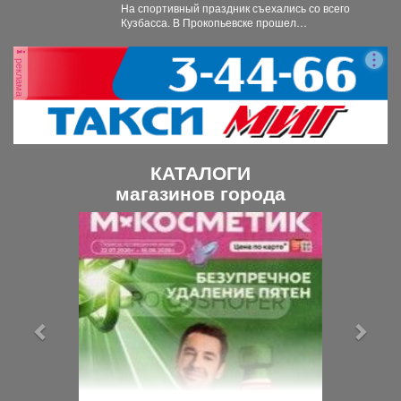
На спортивный праздник съехались со всего
Кузбасса. В Прокопьевске прошел
традиционный турнир по теннису. 🥎...
реклама
КАТАЛОГИ
магазинов города
П
С
р
л
е
е
д
д
ы
у
д
ю
у
щ
щ
и