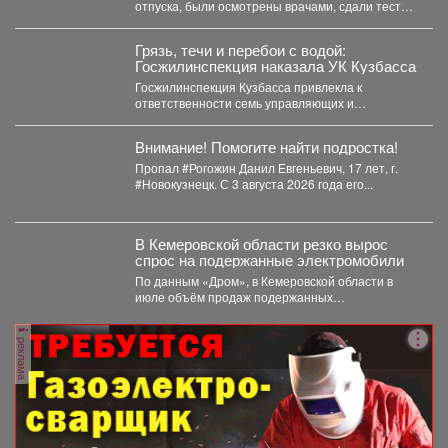
отпуска, были осмотрены врачами, сдали тесты,
приступили к...
Грязь, течи и перебои с водой:
Госжилинспекция наказала УК Кузбасса
Госжилинспекция Кузбасса привлекла к
ответственности семь управляющих и
ресурсоснабжающих компаний за нарушения в
содержании домов...
Внимание! Помогите найти подростка!
Пропал #Рогожин Данил Евгеньевич, 17 лет, г.
#Новокузнецк. С 3 августа 2026 года его...
В Кемеровской области резко вырос
спрос на подержанные электромобили
По данным «Дром», в Кемеровской области в
июле объём продаж подержанных
электромобилей увеличился на 233...
реклама