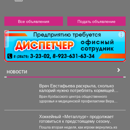
Все объявления
Подать объявление
реклама
НОВОСТИ
Врач Евстафьева раскрыла, сколько
калорий нужно потреблять кормящей
маме
Врач Кузбасского центра общественного
здоровья и медицинской профилактики Вера
Евстафьева поясняет, что количество калорий
зависит...
Хоккейный «Металлург» продолжает
готовиться к предстоящему сезону.
Пошла вторая неделя, как игроки вернулись из