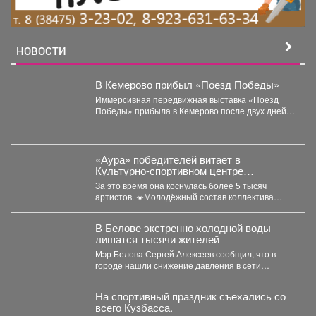
НОВОСТИ
В Кемерово прибыл «Поезд Победы»
Иммерсивная передвижная выставка «Поезд
Победы» прибыла в Кемерово после двух дней
работы в Новокузнецке. Торжественное...
«Аура» победителей витает в
Культурно-спортивном центре
металлургов ЕВРАЗа уже больше 30
За это время она коснулась более 5 тысяч
лет.
артистов. ☀️Молодёжный состав коллектива
«Аура» получил...
В Белове экстренно холодной воды
лишатся тысячи жителей
Мэр Белова Сергей Алексеев сообщил, что в
городе нашли снижение давления в сети
магистрального водопровода...
На спортивный праздник съехались со
всего Кузбасса.