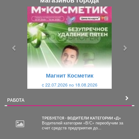
П
С
р
л
е
е
д
д
ы
у
д
ю
у
щ
щ
и
Магнит Косметик
и
й
c 22.07.2026 по 18.08.2026
й
РАБОТА
ТРЕБУЕТСЯ - ВОДИТЕЛИ КАТЕГОРИИ «Д»
Водителей категории «В/С» переобучим за
счет средств предприятия до...