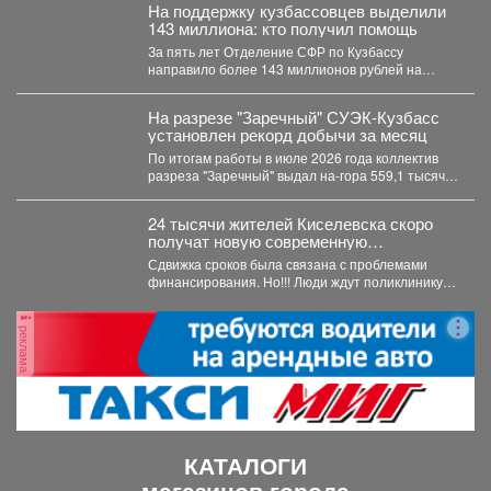
На поддержку кузбассовцев выделили
143 миллиона: кто получил помощь
За пять лет Отделение СФР по Кузбассу
направило более 143 миллионов рублей на
субсидирование работодателей,...
На разрезе "Заречный" СУЭК-Кузбасс
установлен рекорд добычи за месяц
По итогам работы в июле 2026 года коллектив
разреза "Заречный" выдал на-гора 559,1 тысяч
тонн...
24 тысячи жителей Киселевска скоро
получат новую современную
поликлинику.
Сдвижка сроков была связана с проблемами
финансирования. Но!!! Люди ждут поликлинику,
она важна для...
реклама
КАТАЛОГИ
магазинов города