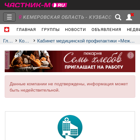
☰
КЕМЕРОВСКАЯ ОБЛАСТЬ - КУЗБАСС
ГЛАВНАЯ
ГРУППЫ
НОВОСТИ
ОБЪЯВЛЕНИЯ
НЕДВ
Главная
Группы
Новости
Главная
Компании
Кабинет медицинской профилактики «Междуреченской городской больницы»
реклама
Объявления
Недвижимость
Услуги
Данные компании не подтверждены, информация может
быть недействительной.
Работа
Транспорт
Компании