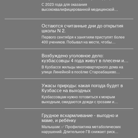
оборудования на общую сумму 490,6
С 2023 года для оказания
млн рублей.
высококвалифицированной медицинской
помощи в многопрофильную больницу
закуплены 2072 единицы медицинского...
Остаются считанные дни до открытия
школы N 2.
Первого сентября к занятиям приступят более
400 учеников. Побывал на месте, чтобы
убедиться, что мы...
Возбуждено уголовное дело:
кузбассовцы 4 года живут в плесени и
ждут помощи
В Кузбассе жильцы многоквартирного дома на
улице Линейной в посёлке Староабашево
Новокузнецкого округа больше года...
Ужасы природы: какая погода будет в
Кузбассе на выходных
Кузбассовцам нужно готовиться к мокрым
выходным, ожидаются дожди с грозами и
сильный ветер. По...
Грудное вскармливание - выгодно и
маме, и ребёнку
Малышам: ✅ Профилактика метаболических
нарушений. Длительное ГВ снижает риск
ожирения в детском...