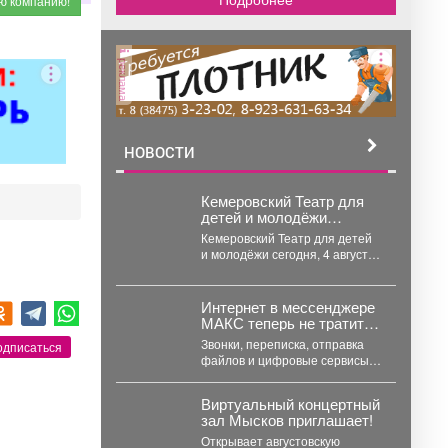
реклама
НОВОСТИ
Кемеровский Театр для
детей и молодёжи
представит спектакль в
Кемеровский Театр для детей
Москве
и молодёжи сегодня, 4 августа,
представит свой спектакль на
открытом международном...
Интернет в мессенджере
МАКС теперь не тратит
мобильный трафик.
Звонки, переписка, отправка
одписаться
файлов и цифровые сервисы
внутри приложения стали
бесплатными. Такое решение
Виртуальный концертный
закреплено...
зал Мысков приглашает!
Открывает августовскую