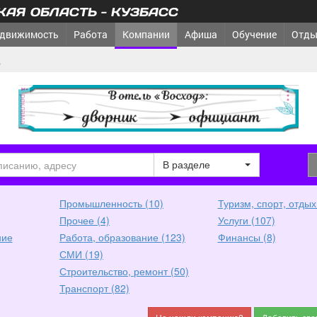
АЯ ОБЛАСТЬ - КУЗБАСС
движимость
Работа
Компании
Афиша
Обучение
Отды
в
реклама
В разделе
Промышленность (10)
Туризм, спорт, отдых
Прочее (4)
Услуги (107)
ние
Работа, образование (123)
Финансы (8)
СМИ (19)
Строительство, ремонт (50)
Транспорт (82)