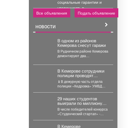
социальные гарантии и
уверенность в...
Все объявления
Подать объявление
НОВОСТИ
В одном из районов
Кемерова снесут гаражи
В Рудничном районе Кемерова
демонтируют два
металлических гаража – их
признали незаконными. В
Рудничном...
В Кемерове сотрудники
полиции проводят
проверку по факту
📱В дежурную часть отдела
конфликта между двумя
полиции «Кедровка» УМВД
местными жителями
России по г. Кемерово
обратились двое местных
29 наших студентов
жителей...
выиграли по миллиону
рублей на реализацию
В числе победителей конкурса
своих проектов.
«Студенческий стартап» -
разработки в сфере
биотехнологий, медицины,
В Кемерове
цифровых технологий, новых...