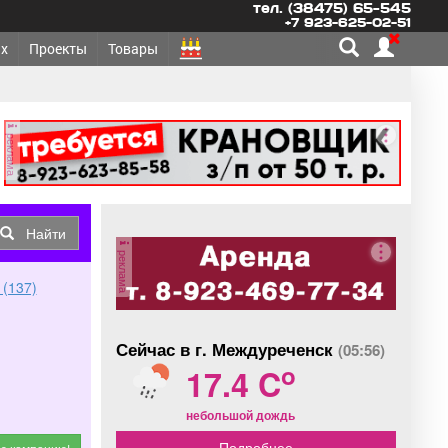
тел. (38475) 65-545
+7 923-625-02-51
х
Проекты
Товары
реклама
Найти
реклама
 (137)
Сейчас в г. Междуреченск
(05:56)
o
17.4 C
небольшой дождь
Подробнее