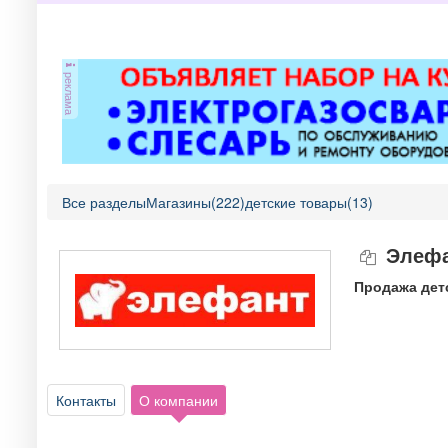
реклама
Все разделы
Магазины(222)
детские товары(13)
Элефа
Продажа дет
Контакты
О компании