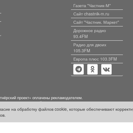
Газета "Частник-М"
Сайт chastnik-m.ru
Сайт "Частник. Маркет"
Дорожное радио
93.4FM
Радио для двоих
105.3FM
Европа плюс 103.3FM
ртнёрский проект» оплачены рекламодателем.
нформации, содержащейся в рекламных материалах и объявлениях.
гласие на обработку файлов cookie, которые обеспечивают коррект
ов.