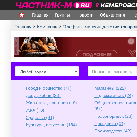
КЕМЕРОВСК
Главная
Группы
Новости
Объявления
Не
Главная
Компании
Элефант, магазин детских товаро
реклама
город
город
Город и общество (71)
Магазины (222)
Досуг, хобби (28)
Недвижимость (24)
Животные, растения (19)
Общественное пита
(51)
ЖКХ (13)
Правопорядок (23)
Здоровье (41)
Праздники (34)
Культура, искусство (154)
Производство (42)