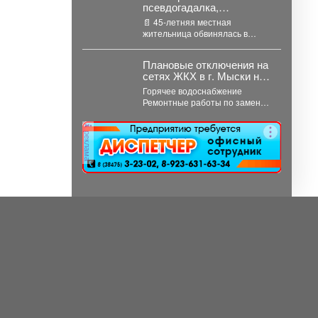
псевдогадалка,
похитившая деньги
📄 45-летняя местная
пенсионерки во время
жительница обвинялась в
обряда снятия порчи,
совершении преступления,
отправилась в колонию-
предусмотренного ч. 2 ст. 158
поселение
Плановые отключения на
УК РФ...
сетях ЖКХ в г. Мыски на
06 августа 2026 г.
Горячее водоснабжение
Ремонтные работы по замене
участка трубопровода ТК 91 в
сторону т.37 ул....
реклама