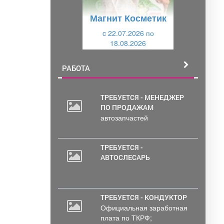
у
щ
Магнит Косметик
щ
и
и
c 22.07.2026 по
й
18.08.2026
й
РАБОТА
ТРЕБУЕТСЯ - МЕНЕДЖЕР
ПО ПРОДАЖАМ
20
автозапчастей
000
руб.
ТРЕБУЕТСЯ -
АВТОСЛЕСАРЬ
ТРЕБУЕТСЯ - КОНДУКТОР
Официальная заработная
плата по ТКРФ;