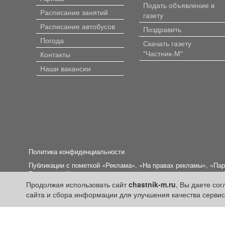
Подать объявление в
Расписание занятий
газету
Расписание автобусов
Поздравить
Погода
Скачать газету
"Частник-М"
Контакты
Наши вакансии
Политика конфиденциальности
Публикации с пометкой «Реклама», «На правах рекламы», «Па
Редакция сайта не несет ответственности за достоверность и
Продолжая использовать сайт
chastnik-m.ru
, Вы даете со
+16
© 2006-2026
ООО "Частник-М"
сайта и сбора информации для улучшения качества сервис