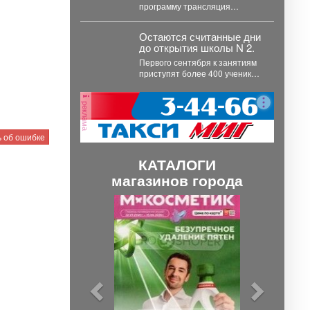
программу трансляция
концерта-караоке «Споём
любимое и родное» - знаковые
Остаются считанные дни
хиты отечественной
до открытия школы N 2.
киномузыки и...
Первого сентября к занятиям
приступят более 400 учеников.
Побывал на месте, чтобы
убедиться, что мы...
реклама
 об ошибке
КАТАЛОГИ
магазинов города
П
С
р
л
е
е
д
д
ы
у
д
ю