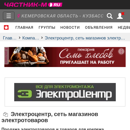
☰
КЕМЕРОВСКАЯ ОБЛАСТЬ - КУЗБАСС
ГЛАВНАЯ
ГРУППЫ
НОВОСТИ
ОБЪЯВЛЕНИЯ
НЕДВ
МЕЖДУРЕЧЕНСК
- Ваш город?
Главная
Группы
Новости
Главная
Компании
Электроцентр, сеть магазинов электротоваров
реклама
Объявления
Недвижимость
Услуги
Работа
Транспорт
Компании
Электроцентр, сеть магазинов
электротоваров
Продажа электротоваров и товаров для крепежа.