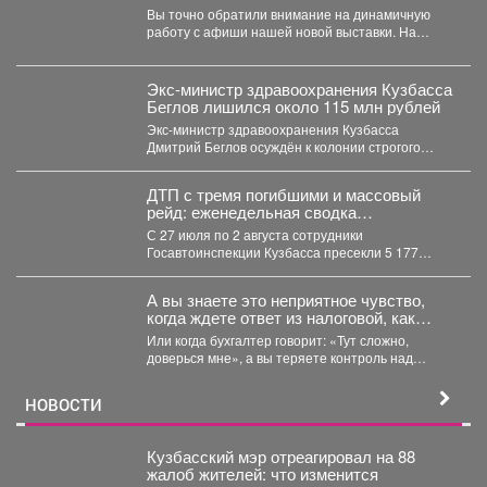
«Шахтёрская слава» автор Тамара
Вы точно обратили внимание на динамичную
Шлыкова
работу с афиши нашей новой выставки. На
первый взгляд...
Экс-министр здравоохранения Кузбасса
Беглов лишился около 115 млн рублей
Экс-министр здравоохранения Кузбасса
Дмитрий Беглов осуждён к колонии строгого
режима за взятки. Во время 10-минутного...
ДТП с тремя погибшими и массовый
рейд: еженедельная сводка
Госавтоинспекции Кузбасса
С 27 июля по 2 августа сотрудники
Госавтоинспекции Кузбасса пресекли 5 177
нарушений...
А вы знаете это неприятное чувство,
когда ждете ответ из налоговой, как
приговор?
Или когда бухгалтер говорит: «Тут сложно,
доверься мне», а вы теряете контроль над
деньгами? ...
НОВОСТИ
Кузбасский мэр отреагировал на 88
жалоб жителей: что изменится