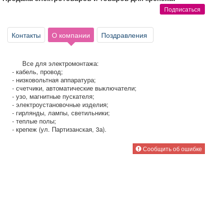
Афиша
Обучение
Проекты
Подписаться
Контакты
О компании
Поздравления
Товары
Поздравления
Погода
Все для электромонтажа:
- кабель, провод;
- низковольтная аппаратура;
- счетчики, автоматические выключатели;
- узо, магнитные пускателя;
- электроустановочные изделия;
- гирлянды, лампы, светильники;
ТВ программа
Я - пенсионер
- теплые полы;
- крепеж (ул. Партизанская, 3а).
Сообщить об ошибке