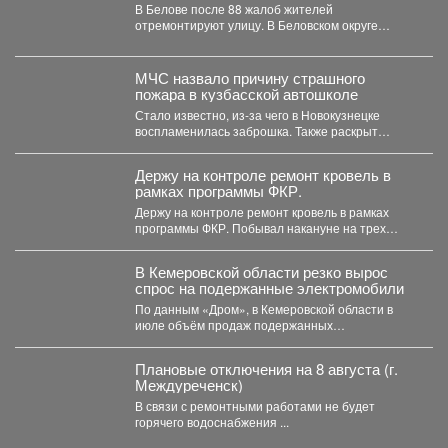
В Белове после 88 жалоб жителей
отремонтируют улицу. В Беловском округе
отремонтируют улицу Железнодорожную....
МЧС назвало причину страшного
пожара в кузбасской автошколе
Стало известно, из-за чего в Новокузнецке
воспламенилась заброшка. Также раскрыт
масштаб разрушения. Заброшенная
автошкола...
Держу на контроле ремонт кровель в
рамках программы ФКР.
Держу на контроле ремонт кровель в рамках
программы ФКР. Побывал накануне на трех
адресах: ...
В Кемеровской области резко вырос
спрос на подержанные электромобили
По данным «Дром», в Кемеровской области в
июле объём продаж подержанных
электромобилей увеличился на 233...
Плановые отключения на 8 августа (г.
Междуреченск)
В связи с ремонтными работами не будет
горячего водоснабжения ...