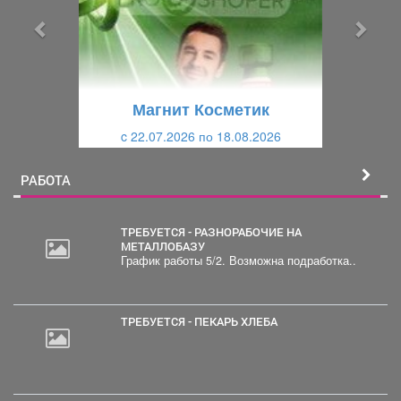
ы
у
д
ю
у
щ
щ
и
Магнит Косметик
и
й
c 22.07.2026 по 18.08.2026
й
РАБОТА
ТРЕБУЕТСЯ - РАЗНОРАБОЧИЕ НА
МЕТАЛЛОБАЗУ
График работы 5/2. Возможна подработка..
ТРЕБУЕТСЯ - ПЕКАРЬ ХЛЕБА