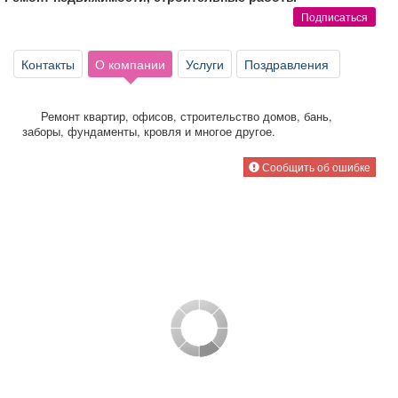
Афиша
Обучение
Проекты
Подписаться
Контакты
О компании
Услуги
Поздравления
Товары
Поздравления
Погода
Ремонт квартир, офисов, строительство домов, бань,
заборы, фундаменты, кровля и многое другое.
Сообщить об ошибке
ТВ программа
Я - пенсионер