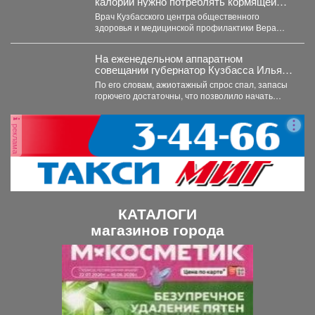
калорий нужно потреблять кормящей
маме
Врач Кузбасского центра общественного
здоровья и медицинской профилактики Вера
Евстафьева поясняет, что количество калорий
зависит...
На еженедельном аппаратном
совещании губернатор Кузбасса Илья
Середюк заявил о стабилизации
По его словам, ажиотажный спрос спал, запасы
ситуации с топливом в регионе.
горючего достаточны, что позволило начать
отмену ограничений на...
реклама
КАТАЛОГИ
магазинов города
П
С
р
л
е
е
д
д