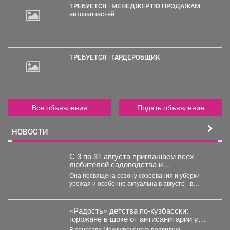
ТРЕБУЕТСЯ - МЕНЕДЖЕР ПО ПРОДАЖАМ
автозапчастей
ТРЕБУЕТСЯ - ГАРДЕРОБЩИК
Все объявления
Подать объявление
НОВОСТИ
С 3 по 31 августа приглашаем всех
любителей садоводства и
огородничества в библиотеку
Она посвящена сезону созревания и уборки
«Молодежная» на книжную выставку
урожая и особенно актуальна в августе - в
«Ваш урожайный участок»!
самое...
«Радость» детства по-кузбасски:
горожане в шоке от антисанитарии у
детского сада
В соцсетях Междуреченска появились