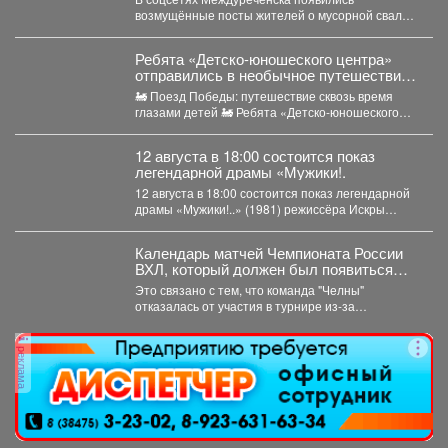
возмущённые посты жителей о мусорной свалке,
которая "выросла" рядом с детским...
Ребята «Детско-юношеского центра»
отправились в необычное путешествие -
на борт «Поезда Победы».
🚂 Поезд Победы: путешествие сквозь время
глазами детей 🚂 Ребята «Детско-юношеского
центра» отправились в...
12 августа в 18:00 состоится показ
легендарной драмы «Мужики!.
12 августа в 18:00 состоится показ легендарной
драмы «Мужики!..» (1981) режиссёра Искры
Бабич. Фильм,...
Календарь матчей Чемпионата России
ВХЛ, который должен был появиться
сегодня, опубликуют позднее.
Это связано с тем, что команда "Челны"
отказалась от участия в турнире из-за
финансовых проблем...
реклама