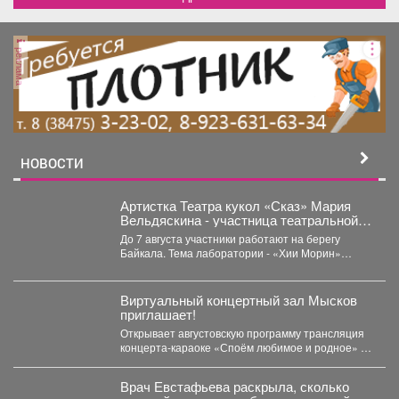
реклама
НОВОСТИ
Артистка Театра кукол «Сказ» Мария
Вельдяскина - участница театральной
лаборатории «Хии Морин: поэзия
До 7 августа участники работают на берегу
стихий» на Байкале.
Байкала. Тема лаборатории - «Хии Морин»
(«конь ветра»),...
Виртуальный концертный зал Мысков
приглашает!
Открывает августовскую программу трансляция
концерта-караоке «Споём любимое и родное» -
знаковые хиты отечественной киномузыки и...
Врач Евстафьева раскрыла, сколько