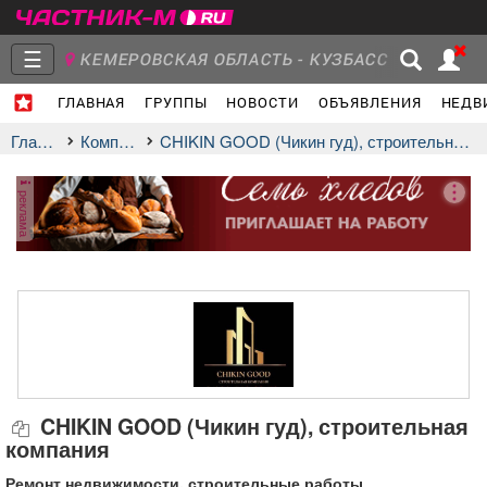
☰
КЕМЕРОВСКАЯ ОБЛАСТЬ - КУЗБАСС
ГЛАВНАЯ
ГРУППЫ
НОВОСТИ
ОБЪЯВЛЕНИЯ
НЕДВ
Главная
Группы
Новости
Главная
Компании
CHIKIN GOOD (Чикин гуд), строительная компания
реклама
Объявления
Недвижимость
Услуги
Работа
Транспорт
Компании
CHIKIN GOOD (Чикин гуд), строительная
компания
Ремонт недвижимости, строительные работы