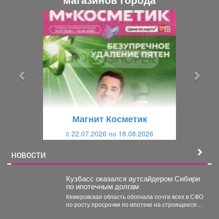
П
С
р
л
е
е
д
д
ы
у
д
ю
у
щ
щ
и
Магнит Косметик
и
й
c 22.07.2026 по 18.08.2026
й
НОВОСТИ
Кузбасс оказался аутсайдером Сибири
по ипотечным долгам
Кемеровская область обогнала почти всех в СФО
по росту просрочки по ипотеке на строящееся
жильё....