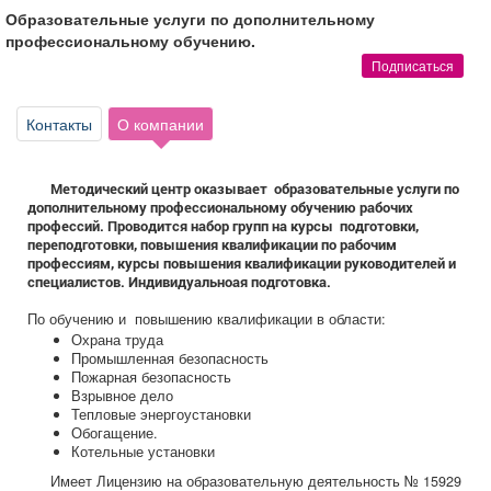
Афиша
Обучение
Проекты
Образовательные услуги по дополнительному
профессиональному обучению.
Подписаться
Контакты
О компании
Товары
Поздравления
Погода
Методический центр оказывает образовательные услуги по
дополнительному профессиональному обучению рабочих
профессий.
Проводится набор групп на курсы подготовки,
переподготовки, повышения квалификации по рабочим
ТВ программа
Я - пенсионер
профессиям, курсы повышения квалификации руководителей и
специалистов. Индивидуальноая подготовка.
По обучению и повышению квалификации в области:
Охрана труда
Промышленная безопасность
Пожарная безопасность
Взрывное дело
Тепловые энергоустановки
Обогащение.
Котельные установки
Имеет Лицензию на образовательную деятельность № 15929