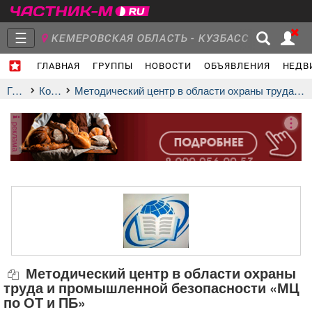
☰
КЕМЕРОВСКАЯ ОБЛАСТЬ - КУЗБАСС
ГЛАВНАЯ
ГРУППЫ
НОВОСТИ
ОБЪЯВЛЕНИЯ
НЕДВ
Главная
Группы
Новости
Главная
Компании
Методический центр в области охраны труда и промышленной безопасности «МЦ по ОТ и ПБ»
реклама
Объявления
Недвижимость
Услуги
Работа
Транспорт
Компании
Методический центр в области охраны
труда и промышленной безопасности «МЦ
по ОТ и ПБ»