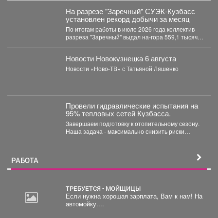
На разрезе "Заречный" СУЭК-Кузбасс
установлен рекорд добычи за месяц
По итогам работы в июле 2026 года коллектив
разреза "Заречный" выдал на-гора 559,1 тысяч
тонн...
Новости Новокузнецка 6 августа
Новости «Ново-ТВ» с Татьяной Ляшенко
Провели гидравлические испытания на
95% тепловых сетей Кузбасса.
Завершаем подготовку к отопительному сезону.
Наша задача - максимально снизить риски
перебоев с теплом и...
РАБОТА
ТРЕБУЕТСЯ - МОЙЩИЦЫ
Если нужна хорошая зарплата, Вам к нам! На
автомойку....