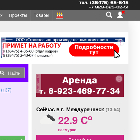
тел. (38475) 65-545
+7 923-625-02-51
х
Проекты
Товары
реклама
Найти
реклама
 (137)
Сейчас в г. Междуреченск
(13:54)
o
22.9 C
пасмурно
Подробнее