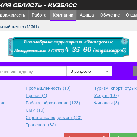
АЯ ОБЛАСТЬ - КУЗБАСС
движимость
Работа
Компании
Афиша
Обучение
Отды
льный центр (МФЦ)
реклама
В разделе
Промышленность (10)
Туризм, спорт, отдых
Прочее (4)
Услуги (107)
ние
Работа, образование (123)
Финансы (8)
СМИ (19)
Строительство, ремонт (50)
Транспорт (82)