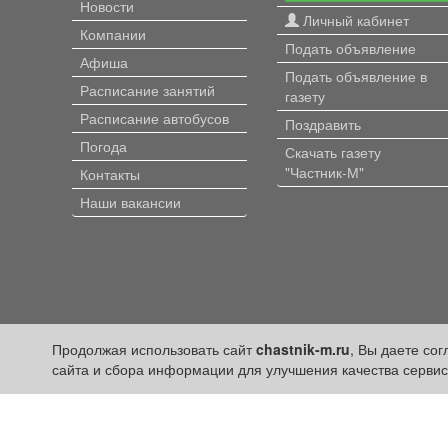
Новости
Личный кабинет
Компании
Подать объявление
Афиша
Подать объявление в
Расписание занятий
газету
Расписание автобусов
Поздравить
Погода
Скачать газету
"Частник-М"
Контакты
Наши вакансии
Продолжая использовать сайт
chastnik-m.ru
, Вы даете со
Политика конфиденциальности
сайта и сбора информации для улучшения качества сервис
Публикации с пометкой «Реклама», «На правах рекламы», «Па
Редакция сайта не несет ответственности за достоверность и