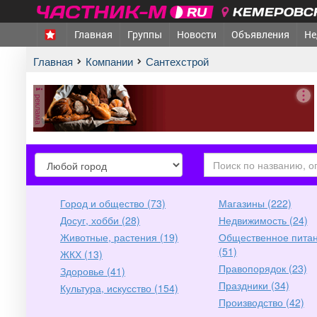
КЕМЕРОВСК
Главная
Группы
Новости
Объявления
Не
Главная
Компании
Сантехстрой
реклама
город
город
Город и общество (73)
Магазины (222)
Досуг, хобби (28)
Недвижимость (24)
Животные, растения (19)
Общественное пита
(51)
ЖКХ (13)
Правопорядок (23)
Здоровье (41)
Праздники (34)
Культура, искусство (154)
Производство (42)