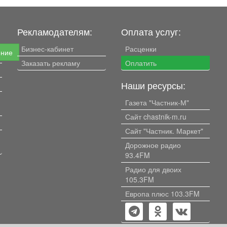
Рекламодателям:
Оплата услуг:
Бизнес-кабинет
Расценки
ение
Заказать рекламу
Оплатить
Наши ресурсы:
Газета "Частник-М"
Сайт chastnik-m.ru
Сайт "Частник. Маркет"
Дорожное радио
93.4FM
Радио для двоих
105.3FM
Европа плюс 103.3FM