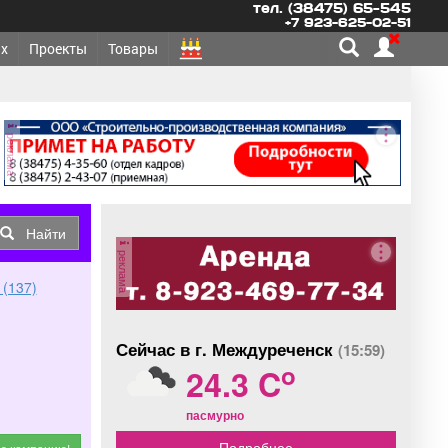
тел. (38475) 65-545
+7 923-625-02-51
х
Проекты
Товары
реклама
Найти
реклама
 (137)
Сейчас в г. Междуреченск
(15:59)
o
24.3 C
пасмурно
Подробнее