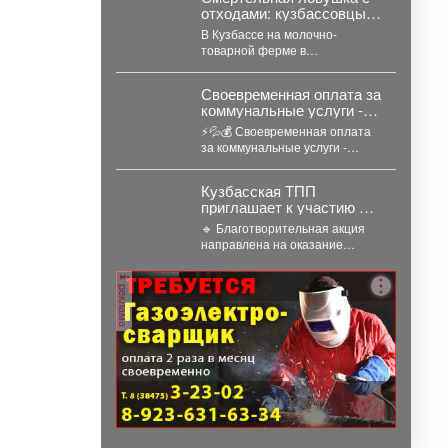
отходами: кузбассовцы
погибли в навозном
В Кузбассе на молочно-
котловане
товарной ферме в
Промышленновском
муниципальном округе погибли
Своевременная оплата за
двое рабочих. Как сообщает...
коммунальные услуги -
именно об этом твердят
⚡💦💰 Своевременная оплата
энергетические компании.
за коммунальные услуги -
именно об этом твердят
энергетические компании.
Кузбасская ТПП
Все...
приглашает к участию в
акции «Помоги собраться
🔹 Благотворительная акция
в школу»
направлена на оказание
адресной помощи в подготовке
к новому учебному году
реклама
первоклассников...