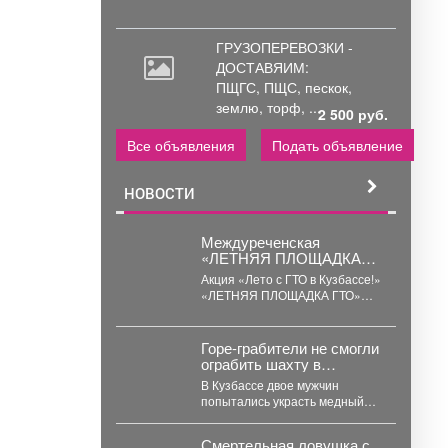
ГРУЗОПЕРЕВОЗКИ -
ДОСТАВЯИМ:
ПЩГС,
ПЩС, пескок,
землю, торф, ...
2 500 руб.
Все объявления
Подать объявление
НОВОСТИ
Междуреченская
«ЛЕТНЯЯ ПЛОЩАДКА
ГТО»
Акция «Лето с ГТО в Кузбассе!»
«ЛЕТНЯЯ ПЛОЩАДКА ГТО»
стадион «Томусинец»
работает-
4,6,11,13,18,20,25,27...
Горе-грабители не смогли
ограбить шахту в
Кузбассе из-за пустого
В Кузбассе двое мужчин
бака
попытались украсть медный
кабель с шахты, но не смогли
уехать. ...
Смертельная ловушка с