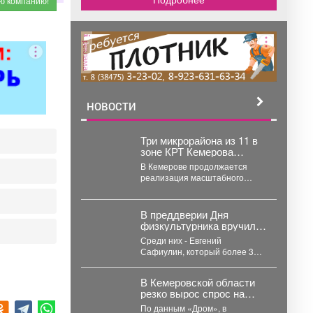
реклама
НОВОСТИ
Три микрорайона из 11 в
зоне КРТ Кемерова
остаются без
В Кемерове продолжается
застройщиков
реализация масштабного
проекта комплексного
развития территорий. Первый
дом скоро будет сдан, но...
В преддверии Дня
физкультурника вручил
заслуженные награды
Среди них - Евгений
тем, кто посвятил свою
Сафиулин, который более 30
жизнь спорту и
лет развивает спортивную
воспитанию чемпионов.
гимнастику в Кузбассе. За...
В Кемеровской области
резко вырос спрос на
подержанные
По данным «Дром», в