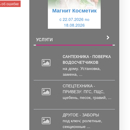
у
щ
 об ошибке
Магнит Косметик
щ
и
и
c 22.07.2026 по
й
18.08.2026
й
УСЛУГИ
САНТЕХНИКА - ПОВЕРКА
ВОДОСЧЕТЧИКОВ
на дому. Установка,
замена, ...
СПЕЦТЕХНИКА -
ПРИВЕЗУ: ПГС,
ПЩС,
щебень, песок, гравий, ...
ДРУГОЕ - ЗАБОРЫ
под
ключ; ролетные,
секционные ...