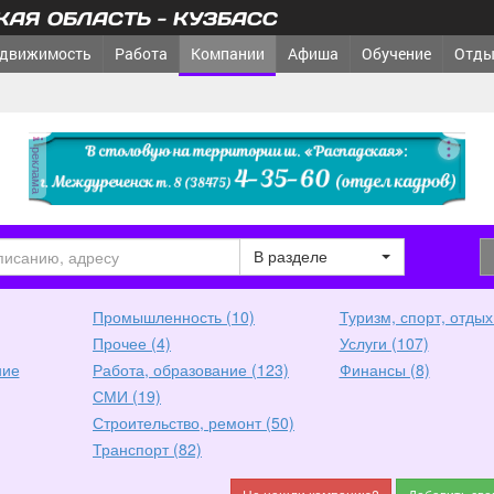
АЯ ОБЛАСТЬ - КУЗБАСС
движимость
Работа
Компании
Афиша
Обучение
Отды
реклама
В разделе
Промышленность (10)
Туризм, спорт, отдых
Прочее (4)
Услуги (107)
ние
Работа, образование (123)
Финансы (8)
СМИ (19)
Строительство, ремонт (50)
Транспорт (82)