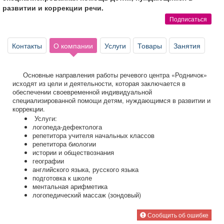
Афиша
Обучение
Проекты
развитии и коррекции речи.
Подписаться
Контакты
О компании
Услуги
Товары
Занятия
Товары
Поздравления
Погода
Основные направления работы речевого центра «Родничок»
исходят из цели и деятельности, которая заключается в
обеспечении своевременной индивидуальной
специализированной помощи детям, нуждающимся в развитии и
коррекции.
ТВ программа
Услуги:
Я - пенсионер
логопеда-дефектолога
репетитора учителя начальных классов
репетитора биологии
истории и обществознания
географии
английского языка, русского языка
подготовка к школе
ментальная арифметика
логопедический массаж (зондовый)
Сообщить об ошибке