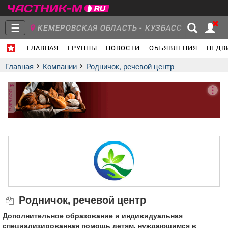
☰
КЕМЕРОВСКАЯ ОБЛАСТЬ - КУЗБАСС
ГЛАВНАЯ
ГРУППЫ
НОВОСТИ
ОБЪЯВЛЕНИЯ
НЕДВ
Главная
Группы
Новости
Главная
Компании
Родничок, речевой центр
реклама
Объявления
Недвижимость
Услуги
Работа
Транспорт
Компании
Родничок, речевой центр
Дополнительное образование и индивидуальная
специализированная помощь детям, нуждающимся в