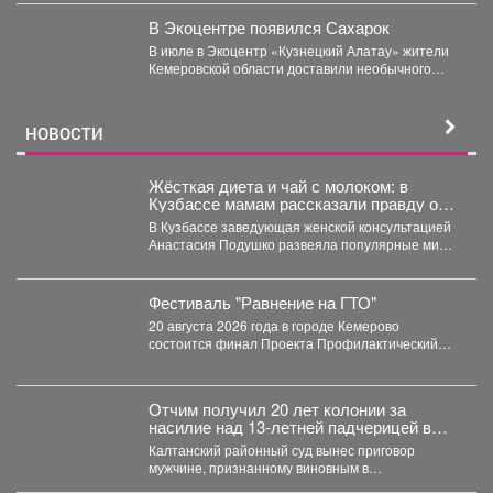
В Экоцентре появился Сахарок
В июле в Экоцентр «Кузнецкий Алатау» жители
Кемеровской области доставили необычного
гостя - крошечного косуленка,...
НОВОСТИ
Жёсткая диета и чай с молоком: в
Кузбассе мамам рассказали правду о
грудном вскармливании
В Кузбассе заведующая женской консультацией
Анастасия Подушко развеяла популярные мифы
о питании кормящих мам. ...
Фестиваль "Равнение на ГТО"
20 августа 2026 года в городе Кемерово
состоится финал Проекта Профилактический
физкультурно-патриотический фестиваль
«Равнение на...
Отчим получил 20 лет колонии за
насилие над 13‑летней падчерицей в
Кузбассе
Калтанский районный суд вынес приговор
мужчине, признанному виновным в
преступлениях против половой