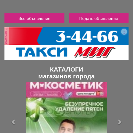
Все объявления
Подать объявление
реклама
КАТАЛОГИ
магазинов города
П
С
р
л
е
е
д
д
ы
у
д
ю