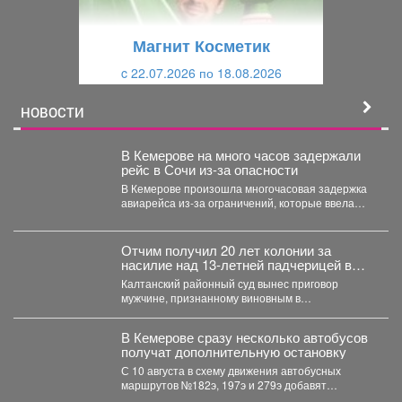
у
щ
щ
и
Магнит Косметик
и
й
c 22.07.2026 по 18.08.2026
й
НОВОСТИ
В Кемерове на много часов задержали
рейс в Сочи из-за опасности
В Кемерове произошла многочасовая задержка
авиарейса из-за ограничений, которые ввела
Росавиация. Утром в четверг,...
Отчим получил 20 лет колонии за
насилие над 13‑летней падчерицей в
Кузбассе
Калтанский районный суд вынес приговор
мужчине, признанному виновным в
преступлениях против половой
неприкосновенности малолетней девочки....
В Кемерове сразу несколько автобусов
получат дополнительную остановку
С 10 августа в схему движения автобусных
маршрутов №182э, 197э и 279э добавят
остановку "деревня...