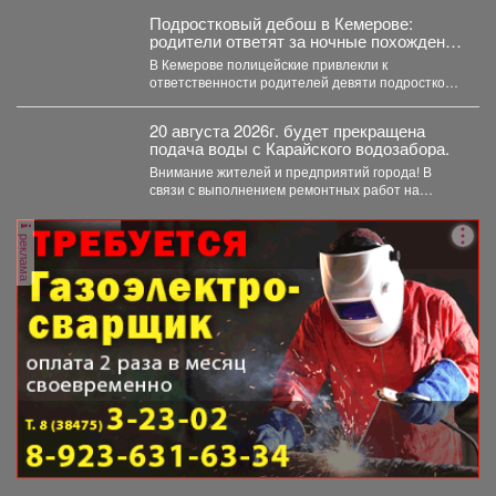
неприкосновенности малолетней девочки....
Подростковый дебош в Кемерове:
родители ответят за ночные похождения
детей
В Кемерове полицейские привлекли к
ответственности родителей девяти подростков.
В Кемерове полицейские выявили в...
20 августа 2026г. будет прекращена
подача воды с Карайского водозабора.
Внимание жителей и предприятий города! В
связи с выполнением ремонтных работ на
Карайском водозаборе...
реклама