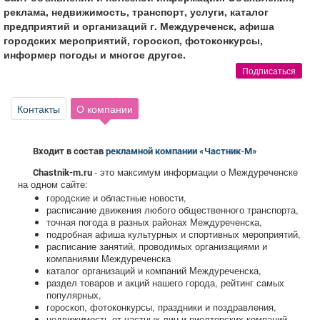
Афиша
Обучение
Проекты
реклама, недвижимость, транспорт, услуги, каталог
предприятий и организаций г. Междуреченск, афиша
городских мероприятий, гороскоп, фотоконкурсы,
информер погоды и многое другое.
Подписаться
Товары
Поздравления
Погода
Контакты
О компании
Входит в состав
рекламной компании «Частник-М»
ТВ программа
Я - пенсионер
- это максимум информации о Междуреченске
Chastnik-m.ru
на одном сайте:
городские и областные новости,
расписание движения любого общественного транспорта,
точная погода в разных районах Междуреченска,
подробная афиша культурных и спортивных мероприятий,
расписание занятий, проводимых организациями и
компаниями Междуреченска
каталог организаций и компаний Междуреченска,
раздел товаров и акций нашего города, рейтинг самых
популярных,
гороскоп, фотоконкурсы, праздники и поздравления,
недвижимость от частных лиц и риелторских компаний,