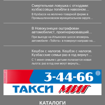
Смертельная ловушка с отходами:
кузбассовцы погибли в навозном
котловане
В Кузбассе на молочно-товарной ферме в
Промышленновском муниципальном округе
погибли двое рабочих. Как сообщает...
В Новокузнецке оштрафован
автомобилист, проигнорировавший
запрещающий сигнал светофора
При выезде на Ильинское шоссе вповернь
автомобиля «Тойота» в повернул направо на
красный свет. Сотрудники...
Кешбэк с налогов. Кешбэк с налогов.
Кузбасские семьи раз в год вернут
часть уплаченных денег
С 1 июня семьям с детьми полагается новая
льгота: раз в год они могут вернуть...
реклама
КАТАЛОГИ