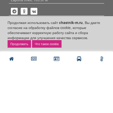
Продолжая использовать сайт
chastnik-m.ru
, Вы даете
согласие на обработку файлов cookie, которые
обеспечивают корректную работу сайта и сбора
Политика конфиденциальности
информации для улучшения качества сервисов.
Публикации с пометкой «Реклама», «На правах рекламы»,
Что такое cookie
«Партнёрский проект» оплачены рекламодателем.
Редакция сайта не несет ответственности за достоверность
информации, содержащейся в рекламных материалах и
объявлениях.
+16
© 2006-2026
ООО "Частник-М"