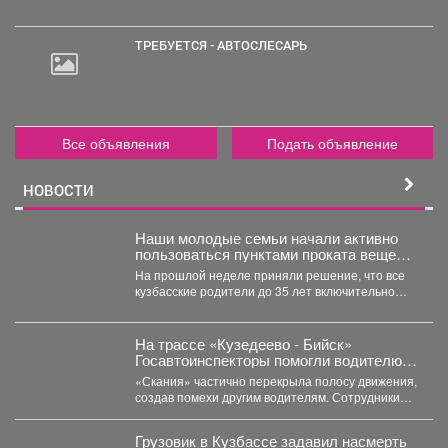
руб.
ТРЕБУЕТСЯ - АВТОСЛЕСАРЬ
20
000
руб.
Все объявления
Подать объявление
НОВОСТИ
Наши молодые семьи начали активно
пользоваться пунктами проката вещей
для новорожденных.
На прошлой неделе приняли решение, что все
кузбасские родители до 35 лет включительно
могут стать...
На трассе «Кузедеево - Бийск»
Госавтоинспекторы помогли водителю
застрявшего в кювете грузовика.
«Скания» частично перекрыла полосу движения,
создав помехи другим водителям. Сотрудники
ГИБДД организовали на месте реверсивное...
Грузовик в Кузбассе задавил насмерть