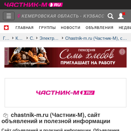
☰
КЕМЕРОВСКАЯ ОБЛАСТЬ - КУЗБАСС
ГЛАВНАЯ
ГРУППЫ
НОВОСТИ
ОБЪЯВЛЕНИЯ
НЕДВ
Главная
Группы
Новости
Главная
Компании
СМИ
электронные издания
chastnik-m.ru (Частник-М), сайт объявлений и полезной информации
реклама
Объявления
Недвижимость
Услуги
Работа
Транспорт
Компании
chastnik-m.ru (Частник-М), сайт
объявлений и полезной информации
Сайт объявлений и полезной информации. Объявления,