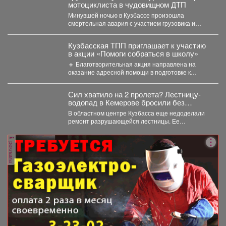
мотоциклиста в чудовищном ДТП
Минувшей ночью в Кузбассе произошла
смертельная авария с участием грузовика и
мотоцикла. В среду,...
Кузбасская ТПП приглашает к участию
в акции «Помоги собраться в школу»
🔹 Благотворительная акция направлена на
оказание адресной помощи в подготовке к
новому учебному году первоклассников...
Сил хватило на 2 пролета? Лестницу-
водопад в Кемерове бросили без
ремонта
В областном центре Кузбасса еще недоделали
ремонт разрушающейся лестницы. Ее
состояние беспокоит местных жителей. ...
реклама