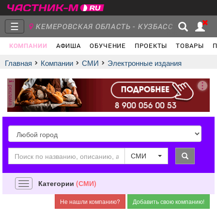
☰
КЕМЕРОВСКАЯ ОБЛАСТЬ - КУЗБАСС
Т
КОМПАНИИ
АФИША
ОБУЧЕНИЕ
ПРОЕКТЫ
ТОВАРЫ
Главная
Группы
Новости
Главная
Компании
СМИ
электронные издания
реклама
Объявления
Недвижимость
Услуги
город
город
СМИ
Работа
Транспорт
Компании
Категории
(СМИ)
Навигация