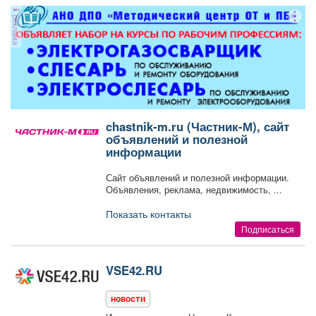
Афиша
Обучение
Проекты
реклама
Товары
Поздравления
Погода
chastnik-m.ru (Частник-М), сайт
объявлений и полезной
информации
ТВ программа
Я - пенсионер
Сайт объявлений и полезной информации.
Объявления, реклама, недвижимость, ...
Показать контакты
Подписаться
VSE42.RU
новости