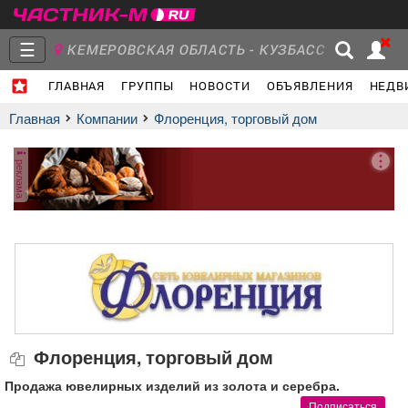
☰
КЕМЕРОВСКАЯ ОБЛАСТЬ - КУЗБАСС
ГЛАВНАЯ
ГРУППЫ
НОВОСТИ
ОБЪЯВЛЕНИЯ
НЕДВ
Главная
Группы
Новости
Главная
Компании
Флоренция, торговый дом
реклама
Объявления
Недвижимость
Услуги
Работа
Транспорт
Компании
Флоренция, торговый дом
Продажа ювелирных изделий из золота и серебра.
Подписаться