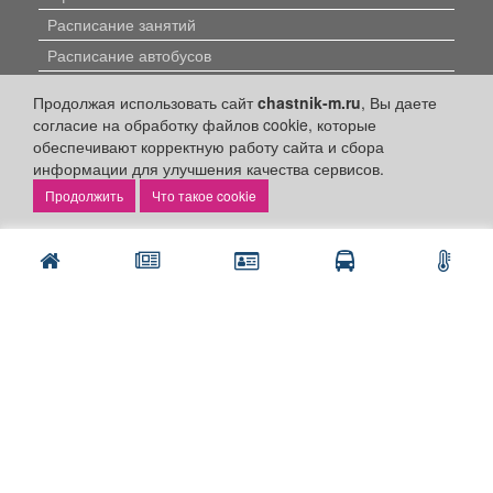
Расписание занятий
Расписание автобусов
Погода
Продолжая использовать сайт
chastnik-m.ru
, Вы даете
Контакты
согласие на обработку файлов cookie, которые
обеспечивают корректную работу сайта и сбора
Наши вакансии
информации для улучшения качества сервисов.
Быстрые ссылки:
Что такое cookie
Установить приложение
Личный кабинет
Подать объявление
Подать объявление в газету
Поздравить
Скачать газету "Частник-М"
Рекламодателям:
Бизнес-кабинет