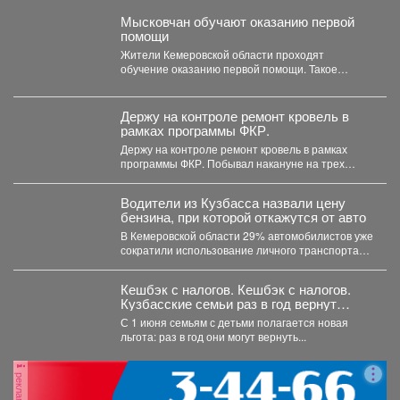
Мысковчан обучают оказанию первой
помощи
Жители Кемеровской области проходят
обучение оказанию первой помощи. Такое
поручение дал губернатор Илья Середюк. ...
Держу на контроле ремонт кровель в
рамках программы ФКР.
Держу на контроле ремонт кровель в рамках
программы ФКР. Побывал накануне на трех
адресах: ...
Водители из Кузбасса назвали цену
бензина, при которой откажутся от авто
В Кемеровской области 29% автомобилистов уже
сократили использование личного транспорта
из‑за стоимости топлива. При этом...
Кешбэк с налогов. Кешбэк с налогов.
Кузбасские семьи раз в год вернут
часть уплаченных денег
С 1 июня семьям с детьми полагается новая
льгота: раз в год они могут вернуть...
реклама