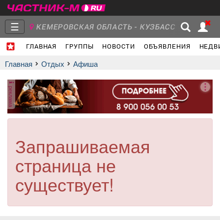
☰
КЕМЕРОВСКАЯ ОБЛАСТЬ - КУЗБАСС
ГЛАВНАЯ
ГРУППЫ
НОВОСТИ
ОБЪЯВЛЕНИЯ
НЕДВ
Главная
Группы
Новости
Главная
Отдых
афиша
реклама
Объявления
Недвижимость
Услуги
Запрашиваемая
страница не
Работа
Транспорт
Компании
существует!