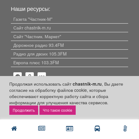
Наши ресурсы:
Газета "Частник-М"
Сайт chastnik-m.ru
Сайт "Частник. Маркет"
Дорожное радио 93.4FM
Радио для двоих 105.3FM
Европа плюс 103.3FM
Продолжая использовать сайт
chastnik-m.ru
, Вы даете
согласие на обработку файлов cookie, которые
обеспечивают корректную работу сайта и сбора
информации для улучшения качества сервисов.
Политика конфиденциальности
Что такое cookie
Публикации с пометкой «Реклама», «На правах рекламы»,
«Партнёрский проект» оплачены рекламодателем.
Редакция сайта не несет ответственности за достоверность
информации, содержащейся в рекламных материалах и
объявлениях.