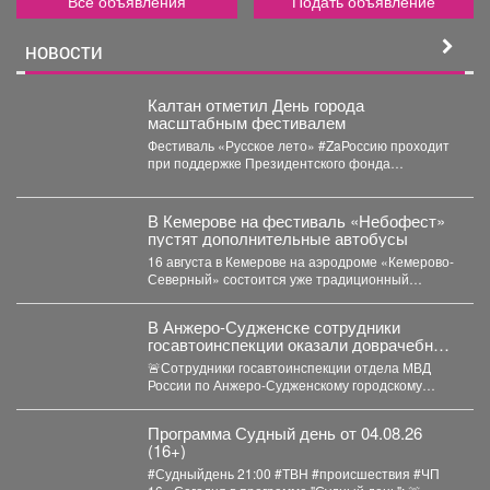
Все объявления
Подать объявление
НОВОСТИ
Калтан отметил День города
масштабным фестивалем
Фестиваль «Русское лето» #ZaРоссию проходит
при поддержке Президентского фонда
культурных инициатив. Мероприятие посетили
около 6...
В Кемерове на фестиваль «Небофест»
пустят дополнительные автобусы
16 августа в Кемерове на аэродроме «Кемерово-
Северный» состоится уже традиционный
мультимедийный фестиваль «Небофест». До
аэродрома...
В Анжеро-Судженске сотрудники
госавтоинспекции оказали доврачебную
помощь мужчине, пострадавшему от
🚨Сотрудники госавтоинспекции отдела МВД
укуса гадюки
России по Анжеро-Судженскому городскому
округу капитан полиции Виктор Шуман и
лейтенант...
Программа Судный день от 04.08.26
(16+)
#Судныйдень 21:00 #ТВН #происшествия #ЧП