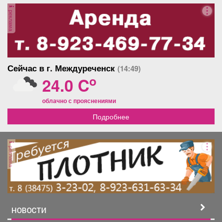
Афиша
Обучение
Проекты
реклама
Товары
Поздравления
Погода
Сейчас в г. Междуреченск
(14:49)
o
24.0 C
облачно с прояснениями
Подробнее
ТВ программа
Я - пенсионер
реклама
НОВОСТИ