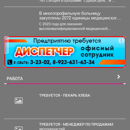
16+ Сегодня в программе "Судный день": 🚨
Землетрясения...
В многопрофильную больницу
закуплены 2072 единицы медицинского
оборудования на общую сумму 490,6
С 2023 года для оказания
млн рублей.
высококвалифицированной медицинской
помощи в многопрофильную больницу
закуплены 2072 единицы медицинского...
реклама
РАБОТА
ТРЕБУЕТСЯ - ПЕКАРЬ ХЛЕБА
ТРЕБУЕТСЯ - МЕНЕДЖЕР ПО ПРОДАЖАМ
автозапчастей