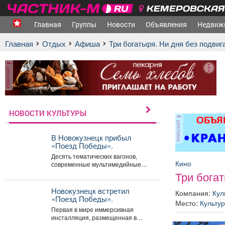
КЕМЕРОВСКАЯ 
Главная
Группы
Новости
Объявления
Недвиж
Главная
Отдых
афиша
Три богатыря. Ни дня без подвиг
реклама
НОВОСТИ КУЛЬТУРЫ
реклама
В Новокузнецк прибыл
«Поезд Победы».
Десять тематических вагонов,
Кино
современные мультимедийные
технологии, объемный звук,
Три богат
световые эффекты помогают
погрузиться в атмосферу
Новокузнецк встретил
Компания:
Кул
Великой...
«Поезд Победы».
Место:
Культу
Первая в мире иммерсивная
инсталляция, размещенная в