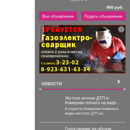
900 руб.
Все объявления
Подать объявление
реклама
НОВОСТИ
Жуткое ночное ДТП в
Кемерове попало на видео:
что с пострадавшими
В соцсетях Кемерова появилось
видео жёсткого ДТП на
пересечении проспектов
Октябрьский и Ленинградский.
В...
Голосование на общем