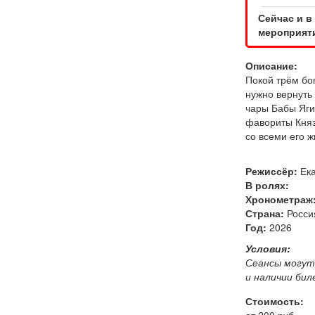
Сейчас и в
мероприяти
Описание:
Покой трём бог
нужно вернуть
чары Бабы Яги 
фавориты Князя
со всеми его 
Режиссёр:
Ека
В ролях:
Хронометраж
Страна:
Росси
Год:
2026
Условия:
Сеансы могут
и наличии би
Стоимость: