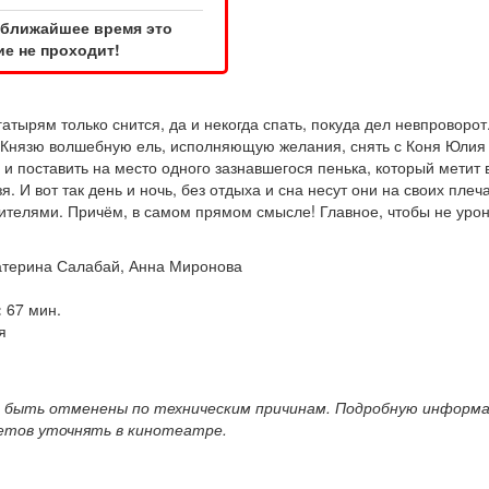
 ближайшее время это
е не проходит!
атырям только снится, да и некогда спать, покуда дел невпроворот
 Князю волшебную ель, исполняющую желания, снять с Коня Юли
и поставить на место одного зазнавшегося пенька, который метит 
. И вот так день и ночь, без отдыха и сна несут они на своих плеч
жителями. Причём, в самом прямом смысле! Главное, чтобы не урон
терина Салабай, Анна Миронова
:
67 мин.
я
 быть отменены по техническим причинам. Подробную информа
летов уточнять в кинотеатре.