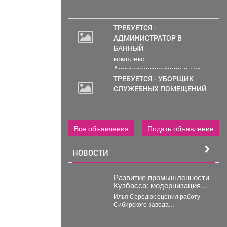
ТРЕБУЕТСЯ -
АДМИНИСТРАТОР В
БАННЫЙ
комплекс
Администрирование и тех.
работа..
ТРЕБУЕТСЯ - УБОРЩИК
СЛУЖЕБНЫХ ПОМЕЩЕНИЙ
Все объявления
Подать объявление
НОВОСТИ
Развитие промышленности
Кузбасса: модернизация
Сибирского завода
Илья Середюк оценил работу
металлических
Сибирского завода
конструкций
металлических конструкций и
обсудил модернизацию с