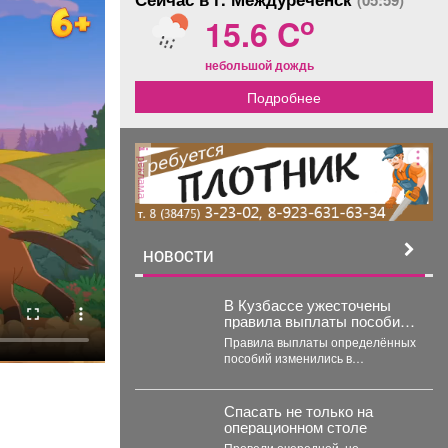
(05:59)
o
15.6 C
небольшой дождь
Подробнее
реклама
НОВОСТИ
В Кузбассе ужесточены
правила выплаты пособий
– кого их лишили
Правила выплаты определённых
пособий изменились в
Кемеровской области, и часть
опекунов больше не может их...
Спасать не только на
операционном столе
Провели очередной, но