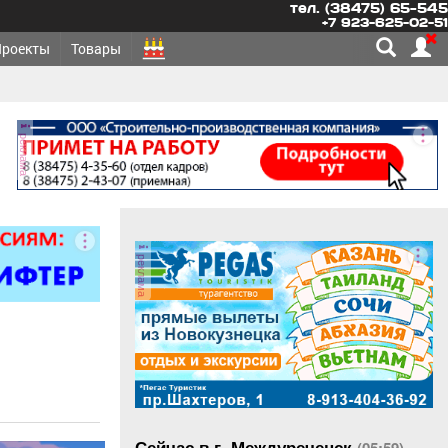
тел. (38475) 65-545
+7 923-625-02-51
Проекты
Товары
реклама
реклама
Сейчас в г. Междуреченск