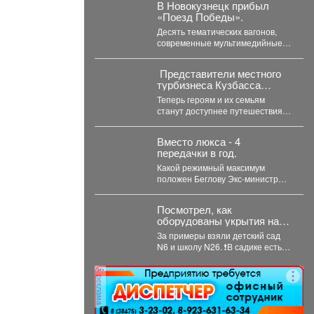
«Сибшахтострой». В...
В Новокузнецк прибыл
«Поезд Победы».
Десять тематических вагонов,
современные мультимедийные
технологии, объемный звук,
световые эффекты помогают
Представители местного
погрузиться в атмосферу
турбизнеса Кузбасса
Великой...
присоединились к
Теперь героям и их семьям
программе поддержки
станут доступнее путешествия и
участников СВО и их
отдых в регионе. ▶️ Подробнее...
близкихне.
Вместо люкса - 4
передачки в год.
Какой режимный максимум
положен Беглову Экс-министр
здравоохранения Кузбасса
Дмитрий Беглов отправился в
Посмотрел, как
колонию строгого...
оборудованы укрытия на
случай ЧС в зданиях
За примеры взяли детский сад
Управления образованием
N6 и школу N26. ❗️В садике есть
с различной конструкцией:
полноценное подвальное...
имеющих подвалы и
предусматривающие
реклама
только техподполье.