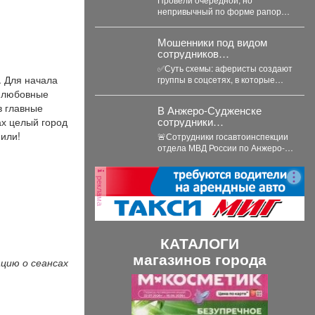
непривычный по форме рапорт.
Проговорили алгоритмы
действий при беспилотной
‍Мошенники под видом
угрозе. Какие зоны...
сотрудников
маркетплейсов
✅Суть схемы: аферисты создают
обманывают россиян, у
. Для начала
группы в соцсетях, в которые
которых скоро день
добавляют пользователей в
я любовные
рождения.
преддверии их дня...
в главные
В Анжеро-Судженске
сотрудники
ах целый город
госавтоинспекции оказали
или!
🚨Сотрудники госавтоинспекции
доврачебную помощь
отдела МВД России по Анжеро-
мужчине, пострадавшему
Судженскому городскому округу
от укуса гадюки
капитан полиции Виктор Шуман и
реклама
лейтенант...
КАТАЛОГИ
магазинов города
цию о сеансах
П
С
р
л