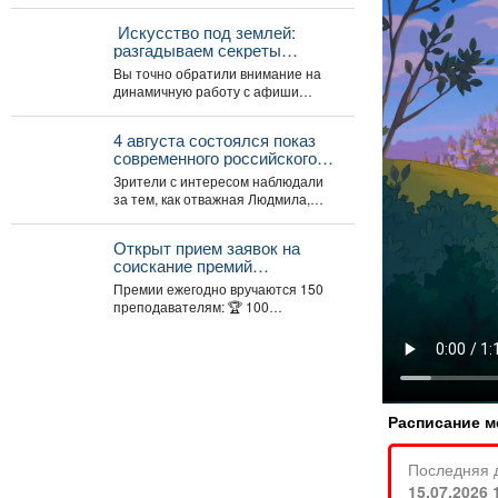
движущемся составе прибыла на
железнодорожный вокзал. Вагоны-
️ Искусство под землей:
экспозиции воссоздают...
разгадываем секреты
главной картины выставки
Вы точно обратили внимание на
«Шахтёрская слава» автор
динамичную работу с афиши
Тамара Шлыкова
нашей новой выставки. На первый
взгляд...
4 августа состоялся показ
современного российского
анимационного фильма
Зрители с интересом наблюдали
«Руслан и Людмила.
за тем, как отважная Людмила,
Больше, чем сказка» (2023).
которая не собирается
становиться жертвой, попадает...
Открыт прием заявок на
соискание премий
Президента Российской
Премии ежегодно вручаются 150
Федерации для
преподавателям: 🏆 100
преподавателей в области
преподавателям ДШИ (по 500 тыс.
музыкального искусства в
руб.), ...
2026 году.
Расписание м
Последняя 
15.07.2026 