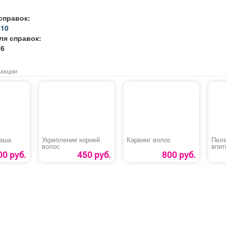
справок:
-10
ля справок:
26
 АКЦИИ
чаша
Укрепление корней
Карвинг волос
Пеле
волос
впи
«Мед
00 руб.
450 руб.
800 руб.