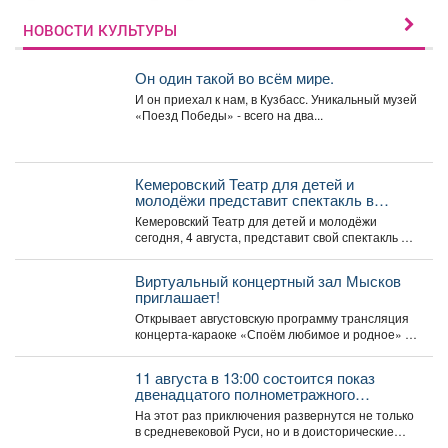
НОВОСТИ КУЛЬТУРЫ
Он один такой во всём мире.
И он приехал к нам, в Кузбасс. Уникальный музей
«Поезд Победы» - всего на два...
Кемеровский Театр для детей и
молодёжи представит спектакль в
Москве
Кемеровский Театр для детей и молодёжи
сегодня, 4 августа, представит свой спектакль на
открытом международном...
Виртуальный концертный зал Мысков
приглашает!
Открывает августовскую программу трансляция
концерта-караоке «Споём любимое и родное» -
знаковые хиты отечественной киномузыки и...
11 августа в 13:00 состоится показ
двенадцатого полнометражного
мультфильма из знаменитой
На этот раз приключения развернутся не только
«богатырской» франшизы - «Три
в средневековой Руси, но и в доисторические
богатыря и Пуп Земли» (2023).
времена....