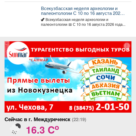
Всекузбасская неделя археологии и
палеонтологии С 10 по 16 августа 2026
года в музеях Кузбасса пройдет Неделя
🦖 Всекузбасская неделя археологии и
археологии и палеонтологии,
палеонтологии 📅 С 10 по 16 августа 2026 года...
приуроченная ко Дню археолога (15
августа) и Дню палеон
реклама
Сейчас в г. Междуреченск
(22:19)
o
16.3 C