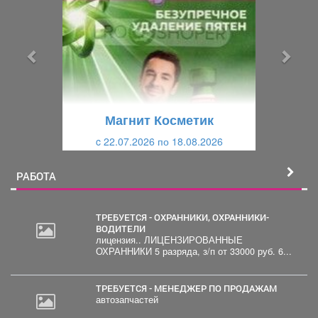
е
е
д
д
ы
у
д
ю
у
щ
щ
и
Магнит Косметик
и
й
c 22.07.2026 по 18.08.2026
й
РАБОТА
ТРЕБУЕТСЯ - ОХРАННИКИ, ОХРАННИКИ-
ВОДИТЕЛИ
лицензия.. ЛИЦЕНЗИРОВАННЫЕ
ОХРАННИКИ 5 разряда, з/п от 33000 руб. 6...
ТРЕБУЕТСЯ - МЕНЕДЖЕР ПО ПРОДАЖАМ
автозапчастей