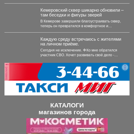
детская одежда...
Кемеровский сквер шикарно обновили –
там беседки и фигуры зверей
В Кемерове завершили благоустраивать сквер,
теперь он превратился в комфортное и
уникальное место. В...
Каждую среду встречаюсь с жителями
на личном приёме.
Сегодня не исключение. 🔷Ко мне обратился
участник СВО. Хочет развивать своё дело -
перерабатывать...
реклама
КАТАЛОГИ
магазинов города
П
С
р
л