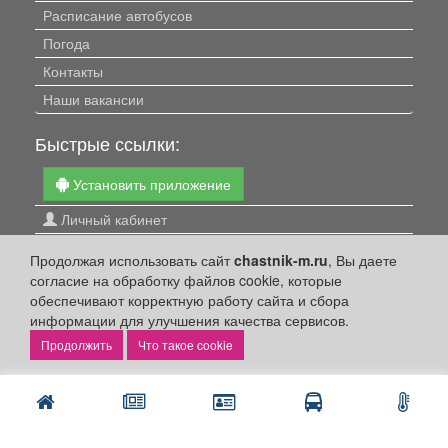
Расписание автобусов
Погода
Контакты
Наши вакансии
Быстрые ссылки:
Установить приложение
Личный кабинет
Подать объявление
Продолжая использовать сайт
chastnik-m.ru
, Вы даете
Подать объявление в газету
согласие на обработку файлов cookie, которые
обеспечивают корректную работу сайта и сбора
Поздравить
информации для улучшения качества сервисов.
Скачать газету "Частник-М"
Что такое cookie
Рекламодателям:
Бизнес-кабинет
Заказать рекламу