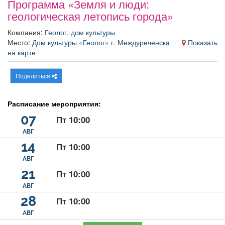
Программа «Земля и люди:
Афиша
Обучение
Проекты
геологическая летопись города»
Компания:
Геолог, дом культуры
Место:
Дом культуры «Геолог» г. Междуреченска
Показать
на карте
Товары
Поздравления
Погода
Поделиться
Расписание мероприятия:
07
ТВ программа
Я - пенсионер
Пт 10:00
АВГ
14
Пт 10:00
АВГ
21
Пт 10:00
АВГ
28
Пт 10:00
АВГ