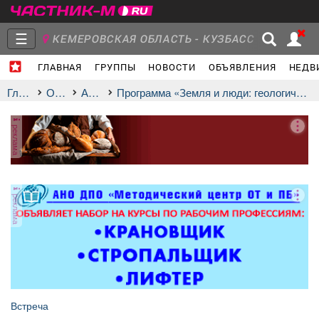
☰
КЕМЕРОВСКАЯ ОБЛАСТЬ - КУЗБАСС
ГЛАВНАЯ
ГРУППЫ
НОВОСТИ
ОБЪЯВЛЕНИЯ
НЕДВ
Главная
Группы
Новости
Главная
Отдых
афиша
Программа «Земля и люди: геологическая летопись города»
реклама
Объявления
Недвижимость
Услуги
реклама
Работа
Транспорт
Компании
Встреча