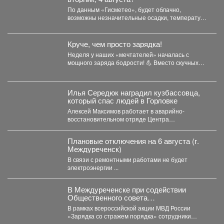
По данным «Гисметео», будет облачно,
возможны незначительные осадки, температура
воздуха ночью...
Круче, чем просто зарядка!
Неделя у наших «мечтателей» началась с
мощного заряда бодрости! 💪 Вместо скучных
уроков - спортивная...
Илья Середюк наградил кузбассовца,
который спас людей в Горловке
Алексей Максимов работает в аварийно-
восстановительном отряде Центра
оперативного контроля жилищно-коммунального
и дорожного комплекса Кузбасса с...
Плановые отключения на 6 августа (г.
Междуреченск)
В связи с ремонтными работами не будет
электроэнергии ...
В Междуреченске при содействии
Общественного совета
полицейские провели утреннюю зарядку
В рамках всероссийской акции МВД России
для детей из лагеря дневного
«Зарядка со стражем порядка» сотрудники
пребывания
полиции совместно с членом...