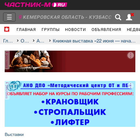
☰
КЕМЕРОВСКАЯ ОБЛАСТЬ - КУЗБАСС
ГЛАВНАЯ
ГРУППЫ
НОВОСТИ
ОБЪЯВЛЕНИЯ
НЕДВ
Главная
Группы
Новости
Главная
Отдых
афиша
Книжная выставка «22 июня — начало дороги к Победе»
реклама
Объявления
Недвижимость
Услуги
реклама
Работа
Транспорт
Компании
Выставки