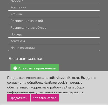
Новости
Компании
Афиша
Расписание занятий
Расписание автобусов
Погода
Контакты
Наши вакансии
Быстрые ссылки:
Установить приложение
Личный кабинет
Продолжая использовать сайт
chastnik-m.ru
, Вы даете
согласие на обработку файлов cookie, которые
Подать объявление
обеспечивают корректную работу сайта и сбора
Подать объявление в газету
информации для улучшения качества сервисов.
Поздравить
Что такое cookie
Скачать газету "Частник-М"