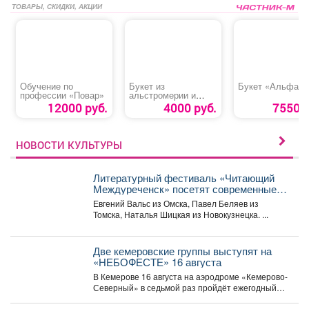
ТОВАРЫ, СКИДКИ, АКЦИИ
Обучение по
Букет из
Букет «Альфа»
профессии «Повар»
альстромерии и
кустовой розы
12000 руб.
4000 руб.
7550 р
НОВОСТИ КУЛЬТУРЫ
Литературный фестиваль «Читающий
Междуреченск» посетят современные
сибирские писатели
Евгений Вальс из Омска, Павел Беляев из
Томска, Наталья Шицкая из Новокузнецка. ...
Две кемеровские группы выступят на
«НЕБОФЕСТЕ» 16 августа
В Кемерове 16 августа на аэродроме «Кемерово-
Северный» в седьмой раз пройдёт ежегодный
мультиформатный фестиваль «НЕБОФЕСТ»....