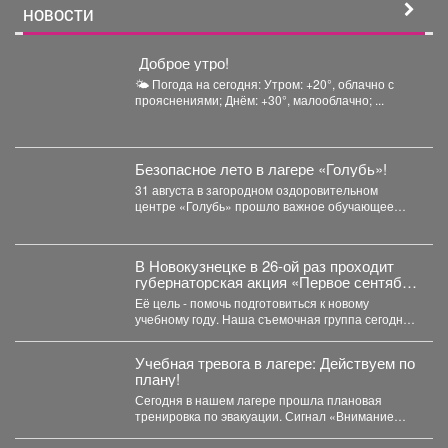
НОВОСТИ
️ Доброе утро!
🌤 Погода на сегодня: Утром: +20°, облачно с
прояснениями; Днём: +30°, малооблачно; ...
Безопасное лето в лагере «Голубь»!
31 августа в загородном оздоровительном
центре «Голубь» прошло важное обучающее
мероприятие для ребят! Перед...
В Новокузнецке в 26-ой раз проходит
губернаторская акция «Первое сентября
каждому школьнику».
Её цель - помочь подготовиться к новому
учебному году. Наша съемочная группа сегодня
посетила социальную...
Учебная тревога в лагере: Действуем по
плану!
Сегодня в нашем лагере прошла плановая
тренировка по эвакуации. Сигнал «Внимание
всем!» прозвучал неожиданно, но,...