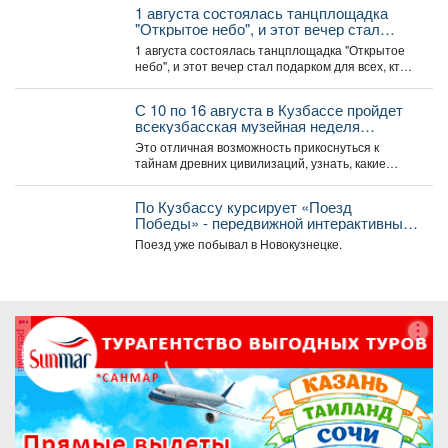
1 августа состоялась танцплощадка
"Открытое небо", и этот вечер стал
подарком для всех, кто любит музыку,
1 августа состоялась танцплощадка "Открытое
движение и искренние эмоции.
небо", и этот вечер стал подарком для всех, кто
любит...
С 10 по 16 августа в Кузбассе пройдет
всекузбасская музейная неделя
археологии и палеонтологии.
Это отличная возможность прикоснуться к
тайнам древних цивилизаций, узнать, какие
удивительные существа населяли наш край...
По Кузбассу курсирует «Поезд
Победы» - передвижной интерактивный
музей, рассказывающий о событиях
Поезд уже побывал в Новокузнецке.
Великой Отечественной войны.
реклама