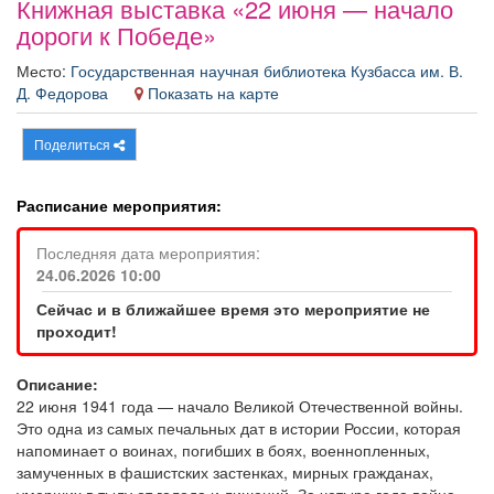
Книжная выставка «22 июня — начало
Афиша
Обучение
Проекты
дороги к Победе»
Место:
Государственная научная библиотека Кузбасса им. В.
Д. Федорова
Показать на карте
Товары
Поздравления
Погода
Поделиться
Расписание мероприятия:
Последняя дата мероприятия:
ТВ программа
Я - пенсионер
24.06.2026 10:00
Сейчас и в ближайшее время это мероприятие не
проходит!
Описание:
22 июня 1941 года — начало Великой Отечественной войны.
Это одна из самых печальных дат в истории России, которая
напоминает о воинах, погибших в боях, военнопленных,
замученных в фашистских застенках, мирных гражданах,
умерших в тылу от голода и лишений. За четыре года война