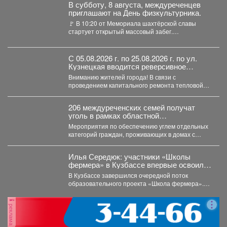
В субботу, 8 августа, междуреченцев
приглашают на День физкультурника.
🚩 В 10:20 от Мемориала шахтёрской славы
стартует открытый массовый забег.
Преодоление дистанции в два...
С 05.08.2026 г. по 25.08.2026 г. по ул.
Кузнецкая вводится реверсивное
движения для автотранспорта.
Вниманию жителей города! В связи с
проведением капитального ремонта тепловой
сети с 05.08.2026 г....
206 междуреченских семей получат
уголь в рамках областной
благотворительной акции.
Мероприятия по обеспечению углем отдельных
категорий граждан, проживающих в домах с
печным отоплением, проводятся ежегодно...
Илья Середюк: участники «Школы
фермера» в Кузбассе впервые освоили
работу с агродронами
В Кузбассе завершился очередной поток
образовательного проекта «Школа фермера».
Обучение проходило три месяца, в этом...
реклама