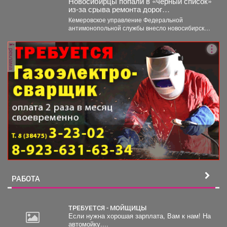
Новосибирцы попали в «чёрный список»
из‑за срыва ремонта дорог
Прокопьевска
Кемеровское управление Федеральной
антимонопольной службы внесло новосибирскую
компанию ООО «Сибдорстрой» в реестр
недобросовестных поставщиков. Речь...
реклама
РАБОТА
ТРЕБУЕТСЯ - МОЙЩИЦЫ
Если нужна хорошая зарплата, Вам к нам! На
автомойку....