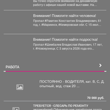
Вы точно обратили внимание на динамичную
Шлыкова
работу с афиши нашей новой выставки. На
первый взгляд...
Внимание! Помогите найти человека!
Пропал #Ракитин Константин Владимирович, 61
год, г. #Мариинск, #Кемеровская обл. С 15 июля
2026...
Внимание! Помогите найти подростка!
Пропал #Шимбалев Владислав Иванович, 17 лет,
г. #Новокузнецк. С 3 августа 2026 года его...
РАБОТА
ПОСТОЯННО - ВОДИТЕЛЯ, кат.
В, С, Д,
опытный, вод. стаж 20 ...
70 000 руб.
ТРЕБУЕТСЯ - СЛЕСАРЬ ПО РЕМОНТУ
автомобилей Официальная заработная плата