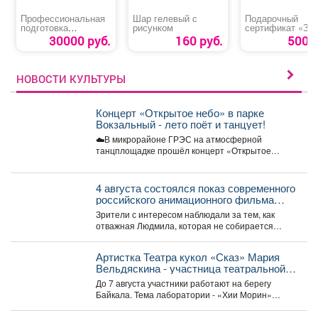
Профессиональная
Шар гелевый с
Подарочный
подготовка
рисунком
сертификат «За
«Машинист буровой
30000 руб.
160 руб.
500 р
установки»
НОВОСТИ КУЛЬТУРЫ
Концерт «Открытое небо» в парке
Вокзальный - лето поёт и танцует!
☁️В микрорайоне ГРЭС на атмосферной
танцплощадке прошёл концерт «Открытое
небо». Под летние ритмы с радостью...
4 августа состоялся показ современного
российского анимационного фильма
«Руслан и Людмила. Больше, чем
Зрители с интересом наблюдали за тем, как
сказка» (2023).
отважная Людмила, которая не собирается
становиться жертвой, попадает...
Артистка Театра кукол «Сказ» Мария
Вельдяскина - участница театральной
лаборатории «Хии Морин: поэзия
До 7 августа участники работают на берегу
стихий» на Байкале.
Байкала. Тема лаборатории - «Хии Морин»
(«конь ветра»),...