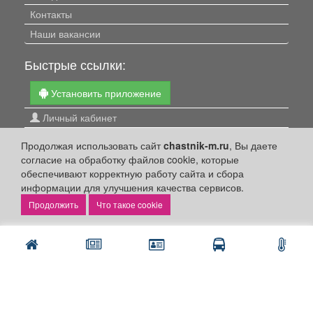
Контакты
Наши вакансии
Быстрые ссылки:
Установить приложение
Личный кабинет
Подать объявление
Продолжая использовать сайт
chastnik-m.ru
, Вы даете
Подать объявление в газету
согласие на обработку файлов cookie, которые
обеспечивают корректную работу сайта и сбора
Поздравить
информации для улучшения качества сервисов.
Скачать газету "Частник-М"
Что такое cookie
Рекламодателям:
Бизнес-кабинет
Заказать рекламу
Оплата услуг: