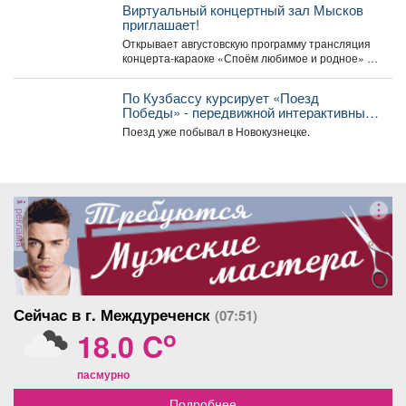
Виртуальный концертный зал Мысков
приглашает!
Открывает августовскую программу трансляция
концерта-караоке «Споём любимое и родное» -
знаковые хиты отечественной киномузыки и...
По Кузбассу курсирует «Поезд
Победы» - передвижной интерактивный
музей, рассказывающий о событиях
Поезд уже побывал в Новокузнецке.
Великой Отечественной войны.
реклама
Сейчас в г. Междуреченск
(07:51)
o
18.0 C
пасмурно
Подробнее