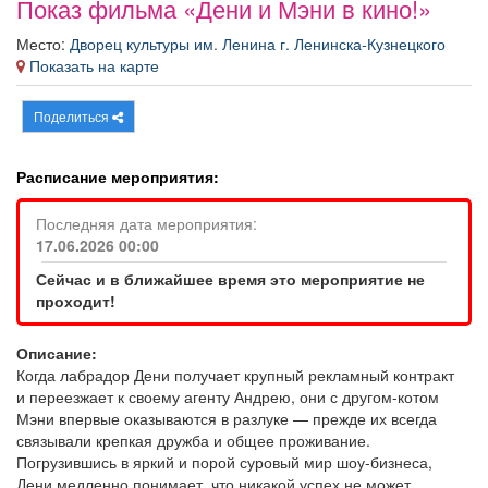
Показ фильма «Дени и Мэни в кино!»
Афиша
Обучение
Проекты
Место:
Дворец культуры им. Ленина г. Ленинска-Кузнецкого
Показать на карте
Поделиться
Товары
Поздравления
Погода
Расписание мероприятия:
Последняя дата мероприятия:
17.06.2026 00:00
ТВ программа
Я - пенсионер
Сейчас и в ближайшее время это мероприятие не
проходит!
Описание:
Когда лабрадор Дени получает крупный рекламный контракт
и переезжает к своему агенту Андрею, они с другом-котом
Мэни впервые оказываются в разлуке — прежде их всегда
связывали крепкая дружба и общее проживание.
Погрузившись в яркий и порой суровый мир шоу-бизнеса,
Дени медленно понимает, что никакой успех не может