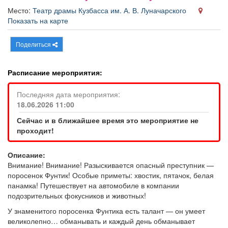
Афиша
Обучение
Проекты
Место:
Театр драмы Кузбасса им. А. В. Луначарского
Показать на карте
Поделиться
Товары
Поздравления
Погода
Расписание мероприятия:
Последняя дата мероприятия:
18.06.2026 11:00
ТВ программа
Я - пенсионер
Сейчас и в ближайшее время это мероприятие не
проходит!
Описание:
Внимание! Внимание! Разыскивается опасный преступник —
поросенок Фунтик! Особые приметы: хвостик, пятачок, белая
панамка! Путешествует на автомобиле в компании
подозрительных фокусников и животных!
У знаменитого поросенка Фунтика есть талант — он умеет
великолепно… обманывать и каждый день обманывает