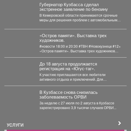
Губернатор Кузбасса сделал
экстренное заявление по бензину
В Кемеровской области принимаются срочные
меры для решения проблем с автомобильным
топливом. В Кузбассе...
«Остров памяти». Выставка трех
художников.
#новости 18:00 и 20:30 #ТВН #Новокузнецк #12+
«Остров памяти». Выставка трех художников
Со...
До 18 августа продолжается
регистрация на «Югус-таг».
К участию приглашаются все любители
активного отдыха и приключений. Для
иногородних участников доступно размещение
в...
В Кузбассе снова снизилась
заболеваемость ОРВИ
За неделю с 27 июля по 2 августа в Кузбассе
зарегистрировано 3,9 тысячи случаев ОРВИ...
УСЛУГИ