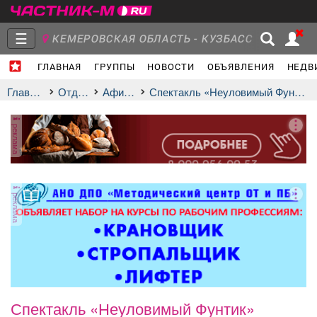
☰
КЕМЕРОВСКАЯ ОБЛАСТЬ - КУЗБАСС
ГЛАВНАЯ
ГРУППЫ
НОВОСТИ
ОБЪЯВЛЕНИЯ
НЕДВ
Главная
Группы
Новости
Главная
Отдых
афиша
Спектакль «Неуловимый Фунтик»
реклама
Объявления
Недвижимость
Услуги
реклама
Работа
Транспорт
Компании
Спектакль «Неуловимый Фунтик»