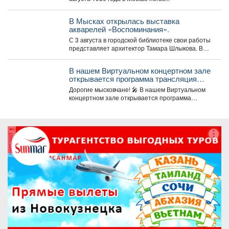
В Мысках открылась выставка
акварелей «Воспоминания».
С 3 августа в городской библиотеке свои работы
представляет архитектор Тамара Шлыкова. В
экспозиции...
В нашем Виртуальном концертном зале
открывается программа трансляция
концерта-караоке «Споём любимое и
Дорогие мысковчане! 🎤 В нашем Виртуальном
родное»!
концертном зале открывается программа
трансляция концерта-караоке «Споём
любимое...
реклама