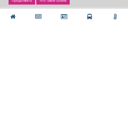
Что такое cookie
Рекламодателям:
Бизнес-кабинет
Заказать рекламу
Оплата услуг:
Расценки
Оплатить
Наши ресурсы:
Газета "Частник-М"
Сайт chastnik-m.ru
Сайт "Частник. Маркет"
Дорожное радио 93.4FM
Радио для двоих 105.3FM
Европа плюс 103.3FM