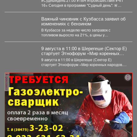
#Судныйдень 21:00 #ТВН #происшествия #ЧП
16+ Сегодня в программе "Судный день": 🚨
Землетрясения...
Важный чиновник с Кузбасса заявил об
изменениях с бензином
В Кузбассе за неделю число заправок с
топливом выросло на 21%, а цены у
независимых...
9 августа в 11:00 в Шерегеше (Сектор Е)
стартует Этнофорум «Мир коренных
народов.
9 августа в 11:00 в Шерегеше (Сектор Е)
стартует Этнофорум «Мир коренных народов.
Традиции предков»....
реклама