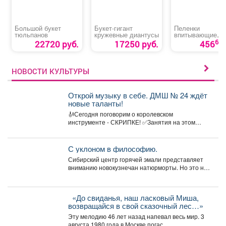
Большой букет
Букет-гигант
Пеленки
тюльпанов
кружевные диантусы
впитывающие
«Медлил» эконо
60
22720 руб.
17250 руб.
456
НОВОСТИ КУЛЬТУРЫ
Открой музыку в себе. ДМШ № 24 ждёт
новые таланты!
🎻Сегодня поговорим о королевском
инструменте - СКРИПКЕ! ✅Занятия на этом
инструменте стимулируют пальцы левой...
С уклоном в философию.
Сибирский центр горячей эмали представляет
вниманию новокузнечан натюрморты. Но это не
просто «вазочки и...
«До свиданья, наш ласковый Миша,
возвращайся в свой сказочный лес…»
Эту мелодию 46 лет назад напевал весь мир. 3
августа 1980 года в Москве погас...