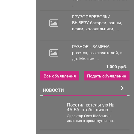
...
ГРУЗОПЕРЕВОЗКИ -
ВЫВЕЗУ батареи,
ванны,
печки, холодильники, ...
РАЗНОЕ - ЗАМЕНА
розеток,
выключателей, и
др. Мелкие ...
1 000 руб.
Все объявления
Подать объявление
НОВОСТИ
Посетил котельную №
4А-5А, чтобы лично
проверить готовность
Директор Олег Щеблыкин
оборудования после
доложил о промежуточных
капитального ремонта к
итогах: Что сделано: - Промывка
предстоящему
внутридомовых систем...
отопительному сезону.