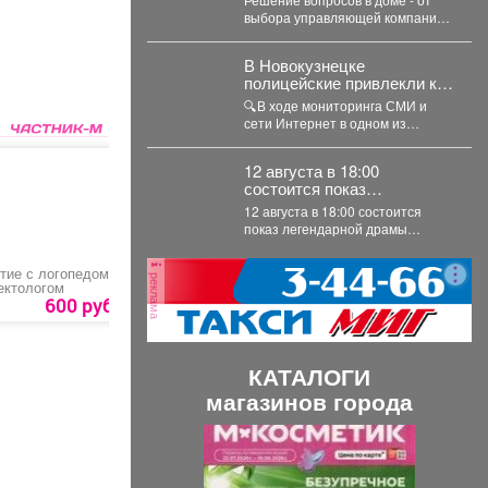
выбора управляющей компании
до утверждения плана
благоустройства - принимается...
В Новокузнецке
полицейские привлекли к
ответственности родителей
🔍В ходе мониторинга СМИ и
двоих зацеперов
сети Интернет в одном из
новокузнецких пабликов
полицейские обнаружили
12 августа в 18:00
видеозапись,...
состоится показ
легендарной драмы
12 августа в 18:00 состоится
«Мужики!.
показ легендарной драмы
«Мужики!..» (1981) режиссёра
Искры Бабич. Фильм,...
тие с логопедом-
Гель для бритья «Fax
Посещение
реклама
ктологом
sensitive»
тренажерного зала
70
600 руб.
160
руб
100 руб.
КАТАЛОГИ
магазинов города
П
С
р
л