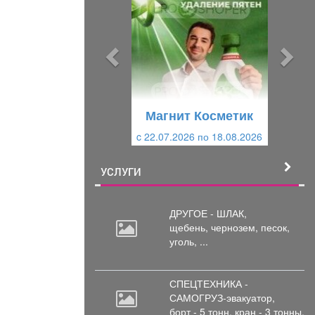
е
е
д
д
ы
у
д
ю
у
щ
щ
и
Магнит Косметик
и
й
c 22.07.2026 по 18.08.2026
й
УСЛУГИ
ДРУГОЕ - ШЛАК,
щебень,
чернозем, песок,
уголь, ...
СПЕЦТЕХНИКА -
САМОГРУЗ-эвакуатор,
борт
- 5 тонн, кран - 3 тонны.