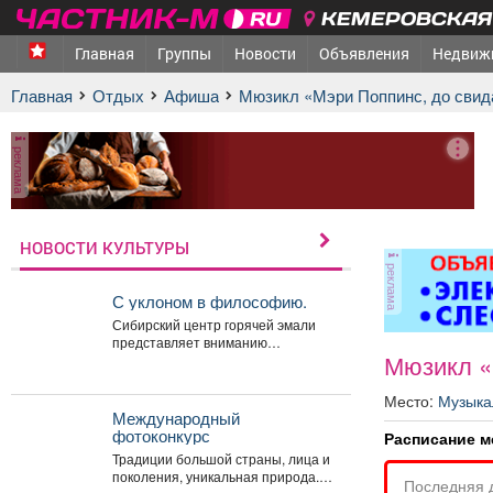
КЕМЕРОВСКАЯ 
Главная
Группы
Новости
Объявления
Недвиж
Главная
Отдых
афиша
Мюзикл «Мэри Поппинс, до свид
реклама
НОВОСТИ КУЛЬТУРЫ
реклама
С уклоном в философию.
Сибирский центр горячей эмали
представляет вниманию
Мюзикл «
новокузнечан натюрморты. Но это
не просто «вазочки и...
Место:
Музыка
Международный
фотоконкурс
Расписание м
Традиции большой страны, лица и
поколения, уникальная природа.
Последняя 