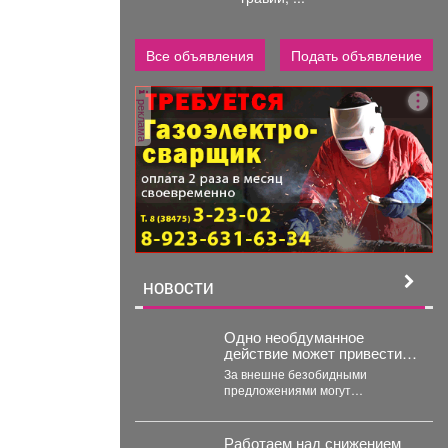
Все объявления
Подать объявление
реклама
НОВОСТИ
Одно необдуманное
действие может привести к
трагедии
За внешне безобидными
предложениями могут
скрываться опасные намерения.
Преступники используют
доверие людей, пытаясь вовлечь
Работаем над снижением