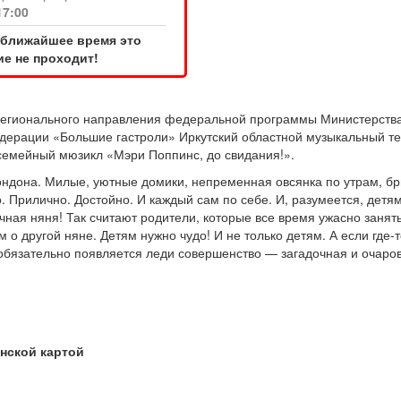
17:00
 ближайшее время это
е не проходит!
егионального направления федеральной программы Министерства
дерации «Большие гастроли» Иркутский областной музыкальный те
семейный мюзикл «Мэри Поппинс, до свидания!».
ндона. Милые, уютные домики, непременная овсянка по утрам, бр
. Прилично. Достойно. И каждый сам по себе. И, разумеется, детя
чная няня! Так считают родители, которые все время ужасно занят
 о другой няне. Детям нужно чудо! И не только детям. А если где-т
м обязательно появляется леди совершенство — загадочная и очаро
!
нской картой