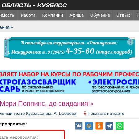
ОБЛАСТЬ - КУЗБАСС
имость
Работа
Компании
Афиша
Обучение
Отдых
ания!»
реклама
Мэри Поппинс, до свидания!»
льный театр Кузбасса им. А. Боброва
Показать на карте
ероприятия:
дата мероприятия: