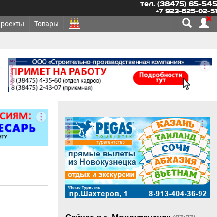
тел. (38475) 65-545
+7 923-625-02-51
Проекты
Товары
реклама
реклама
Сейчас в г. Междуреченск