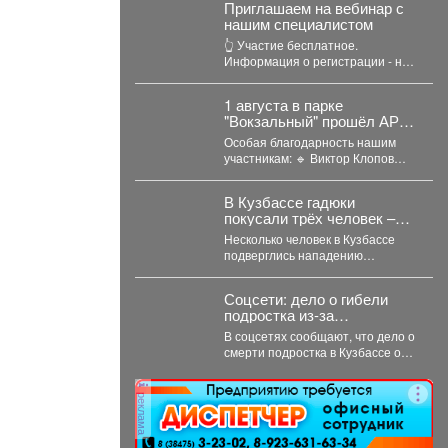
Приглашаем на вебинар с
нашим специалистом
👆 Участие бесплатное.
Информация о регистрации - на
сайте: clck.ru/3V3kYD Подробная
программа вебинара -...
1 августа в парке
"Вокзальный" прошёл АРТ-
базар - настоящая встреча
Особая благодарность нашим
рукоделия, вдохновения и
участникам: 🔹 Виктор Клопов
уникальных вещей.
порадовал всех изделиями из
кедропласта. 🔹...
В Кузбассе гадюки
покусали трёх человек –
жуткие подробности
Несколько человек в Кузбассе
подверглись нападению
ядовитых змей. В одном случае
пострадавшего спасли
Соцсети: дело о гибели
инспекторы ГАИ....
подростка из-за
"охотников" в Кузбассе
В соцсетях сообщают, что дело о
получило шокирующее
смерти подростка в Кузбассе от
развитие
рук "незаконных охотников"
переквалифицировали...
реклама