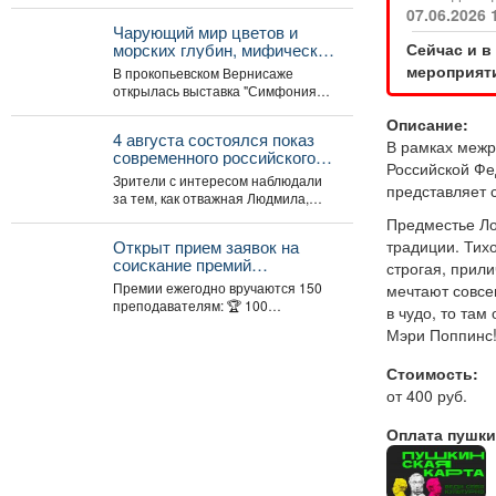
Всё это названия номинаций
07.06.2026 
международного фотоконкурса
Чарующий мир цветов и
«Русская...
Сейчас и в
морских глубин, мифические
образы древних божеств.
мероприяти
В прокопьевском Вернисаже
открылась выставка "Симфония
линий" художницы и мастера
Описание:
декоративно-прикладного
4 августа состоялся показ
искусства Натальи Калугиной. ...
В рамках межр
современного российского
Российской Фе
анимационного фильма
Зрители с интересом наблюдали
представляет 
«Руслан и Людмила.
за тем, как отважная Людмила,
Больше, чем сказка» (2023).
которая не собирается
Предместье Ло
становиться жертвой, попадает...
традиции. Тихо
Открыт прием заявок на
соискание премий
строгая, прили
Президента Российской
Премии ежегодно вручаются 150
мечтают совсем
Федерации для
преподавателям: 🏆 100
в чудо, то та
преподавателей в области
преподавателям ДШИ (по 500 тыс.
Мэри Поппинс
музыкального искусства в
руб.), ...
2026 году.
Стоимость:
от 400 руб.
Оплата пушки