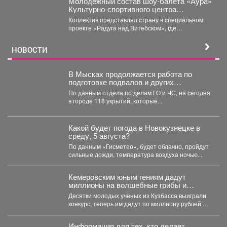
Молодежный состав шоу-балета «Аура»
Культурно-спортивного центра
металлургов победил в международном
Коллектив представлял страну в специальном
конкурсе «Славянский базар» в
проекте «Радуга над Витебском», где
Витебске.
соревновались творческие коллективы из
России,...
НОВОСТИ
В Мысках продолжается работа по
подготовке подвалов и других
заглубленных помещений для укрытия
По данным отдела по делам ГО и ЧС, на сегодня
населения на случай возникновения
в городе 118 укрытий, которые...
чрезвычайных ситуаций
Какой будет погода в Новокузнецке в
среду, 5 августа?
По данным «Гисметео», будет облачно, пройдут
сильные дожди, температура воздуха ночью...
Кемеровским юным гениям дадут
миллионы на волшебные грибы и
чудных птиц
Десятки молодых учёных из Кузбасса выиграли
конкурс, теперь им дадут по миллиону рублей на
их...
Информация для тех, кто делает