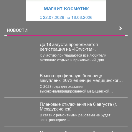
щ
и
Магнит Косметик
и
й
c 22.07.2026 по 18.08.2026
й
НОВОСТИ
До 18 августа продолжается
регистрация на «Югус-таг».
К участию приглашаются все любители
активного отдыха и приключений. Для
иногородних участников доступно размещение
в...
В многопрофильную больницу
закуплены 2072 единицы медицинского
оборудования на общую сумму 490,6
С 2023 года для оказания
млн рублей.
высококвалифицированной медицинской
помощи в многопрофильную больницу
закуплены 2072 единицы медицинского...
Плановые отключения на 6 августа (г.
Междуреченск)
В связи с ремонтными работами не будет
электроэнергии ...