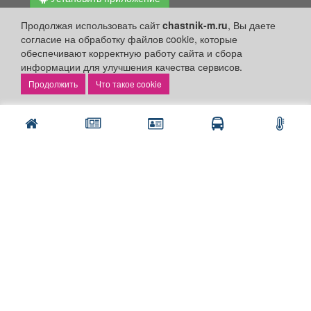
Личный кабинет
Продолжая использовать сайт
chastnik-m.ru
, Вы даете
согласие на обработку файлов cookie, которые
Подать объявление
обеспечивают корректную работу сайта и сбора
Подать объявление в газету
информации для улучшения качества сервисов.
Поздравить
Что такое cookie
Скачать газету "Частник-М"
Рекламодателям:
Бизнес-кабинет
Заказать рекламу
Оплата услуг:
Расценки
Оплатить
Наши ресурсы:
Газета "Частник-М"