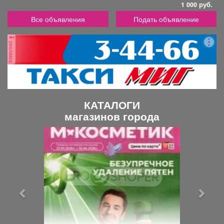
1 000 руб.
Все объявления
Подать объявление
реклама
КАТАЛОГИ
магазинов города
П
С
р
л
е
е
д
д
ы
у
д
ю
у
щ