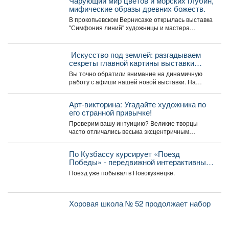
Чарующий мир цветов и морских глубин,
мифические образы древних божеств.
В прокопьевском Вернисаже открылась выставка
"Симфония линий" художницы и мастера
декоративно-прикладного искусства Натальи
Калугиной. ...
️ Искусство под землей: разгадываем
секреты главной картины выставки
«Шахтёрская слава» автор Тамара
Вы точно обратили внимание на динамичную
Шлыкова
работу с афиши нашей новой выставки. На
первый взгляд...
Арт-викторина: Угадайте художника по
его странной привычке!
Проверим вашу интуицию? Великие творцы
часто отличались весьма эксцентричным
поведением. Пишите в комментариях номер
правильного...
По Кузбассу курсирует «Поезд
Победы» - передвижной интерактивный
музей, рассказывающий о событиях
Поезд уже побывал в Новокузнецке.
Великой Отечественной войны.
Хоровая школа № 52 продолжает набор