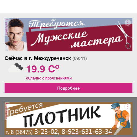
реклама
Сейчас в г. Междуреченск
(09:41)
o
19.9 C
облачно с прояснениями
Подробнее
реклама