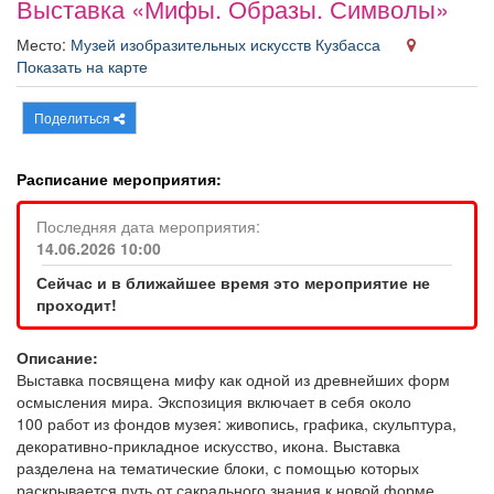
Выставка «Мифы. Образы. Символы»
Афиша
Обучение
Проекты
Место:
Музей изобразительных искусств Кузбасса
Показать на карте
Поделиться
Товары
Поздравления
Погода
Расписание мероприятия:
Последняя дата мероприятия:
14.06.2026 10:00
ТВ программа
Я - пенсионер
Сейчас и в ближайшее время это мероприятие не
проходит!
Описание:
Выставка посвящена мифу как одной из древнейших форм
осмысления мира. Экспозиция включает в себя около
100 работ из фондов музея: живопись, графика, скульптура,
декоративно-прикладное искусство, икона. Выставка
разделена на тематические блоки, с помощью которых
раскрывается путь от сакрального знания к новой форме