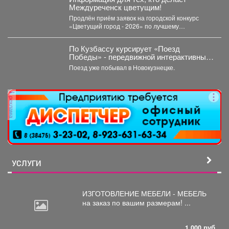
Междуреченск цветущим!
Продлён приём заявок на городской конкурс
«Цветущий город - 2026» по лучшему
оформлению дворовых территорий....
По Кузбассу курсирует «Поезд
Победы» - передвижной интерактивный
музей, рассказывающий о событиях
Поезд уже побывал в Новокузнецке.
Великой Отечественной войны.
реклама
УСЛУГИ
ИЗГОТОВЛЕНИЕ МЕБЕЛИ - МЕБЕЛЬ
на
заказ по вашим размерам! ...
1 000 руб.