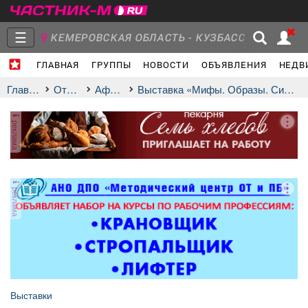
☰
КЕМЕРОВСКАЯ ОБЛАСТЬ - КУЗБАСС
ГЛАВНАЯ
ГРУППЫ
НОВОСТИ
ОБЪЯВЛЕНИЯ
НЕДВ
Главная
Группы
Новости
Главная
Отдых
афиша
Выставка «Мифы. Образы. Символы»
реклама
Объявления
Недвижимость
Услуги
реклама
Работа
Транспорт
Компании
Выставки