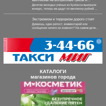
чудных птиц
Десятки молодых учёных из Кузбасса выиграли
конкурс, теперь им дадут по миллиону рублей на
их...
Экстремизм и терроризм дорого стоят
Думаешь, один репост, комментарий или
сообщение ничего не изменят? На самом деле у
каждого противоправного...
реклама
КАТАЛОГИ
магазинов города
П
С
р
л
е
е
д
д