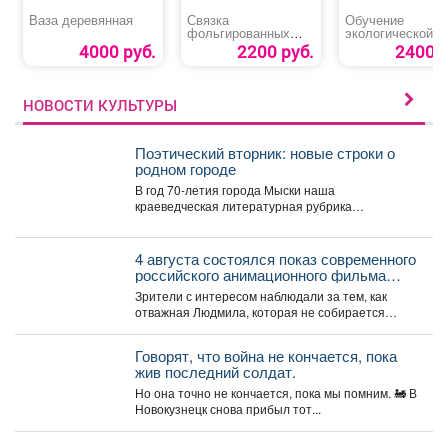
Ваза деревянная
Связка
Обучение
фольгированных
экологической
сердец
безопасности пр
4000 руб.
2200 руб.
2400 р
обращении с
отходами I-IV кл
НОВОСТИ КУЛЬТУРЫ
Поэтический вторник: новые строки о
родном городе
В год 70-летия города Мыски наша
краеведческая литературная рубрика
«Поэтический вторникЪ» продолжает знакомить
читателей с...
4 августа состоялся показ современного
российского анимационного фильма
«Руслан и Людмила. Больше, чем
Зрители с интересом наблюдали за тем, как
сказка» (2023).
отважная Людмила, которая не собирается
становиться жертвой, попадает...
Говорят, что война не кончается, пока
жив последний солдат.
Но она точно не кончается, пока мы помним. 🚂 В
Новокузнецк снова прибыл тот...