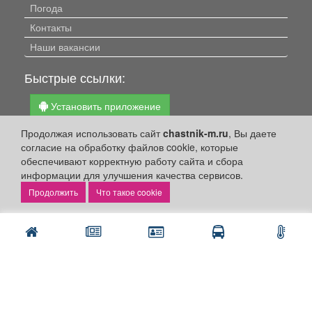
Погода
Контакты
Наши вакансии
Быстрые ссылки:
Установить приложение
Личный кабинет
Продолжая использовать сайт
chastnik-m.ru
, Вы даете
согласие на обработку файлов cookie, которые
Подать объявление
обеспечивают корректную работу сайта и сбора
Подать объявление в газету
информации для улучшения качества сервисов.
Поздравить
Что такое cookie
Скачать газету "Частник-М"
Рекламодателям:
Бизнес-кабинет
Заказать рекламу