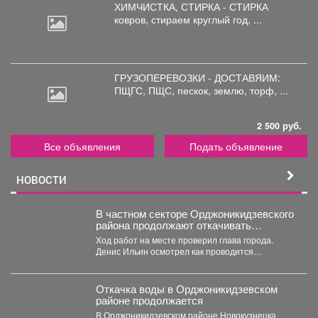
ХИМЧИСТКА, СТИРКА - СТИРКА
ковров,
стираем круглый год, ...
ГРУЗОПЕРЕВОЗКИ - ДОСТАВЯИМ:
ПЩГС,
ПЩС, пескок, землю, торф, ...
2 500 руб.
Все объявления
Подать объявление
НОВОСТИ
В частном секторе Орджоникидзевского
района продолжают откачивать
грунтовые воды.
Ход работ на месте проверил глава города.
Денис Ильин осмотрел как проводится
берегоукрепеление Алениного ручья....
Откачка воды в Орджоникидзевском
районе продолжается
В Орджоникидзевском районе Новокузнецка