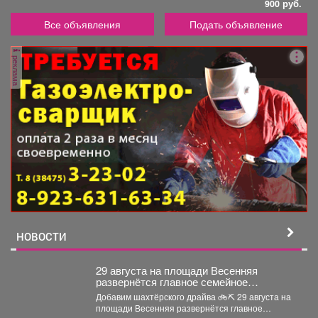
900 руб.
Все объявления
Подать объявление
реклама
НОВОСТИ
29 августа на площади Весенняя
развернётся главное семейное
соревнование этого лета - городской
Добавим шахтёрского драйва 🚲⛏ 29 августа на
конкурс «Шахтёрский видномобиль».
площади Весенняя развернётся главное