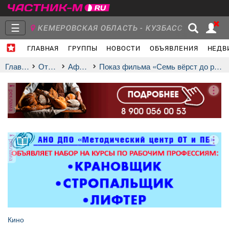
☰
КЕМЕРОВСКАЯ ОБЛАСТЬ - КУЗБАСС
ГЛАВНАЯ
ГРУППЫ
НОВОСТИ
ОБЪЯВЛЕНИЯ
НЕДВ
Главная
Группы
Новости
Главная
Отдых
афиша
Показ фильма «Семь вёрст до рассвета»
реклама
Объявления
Недвижимость
Услуги
реклама
Работа
Транспорт
Компании
Кино