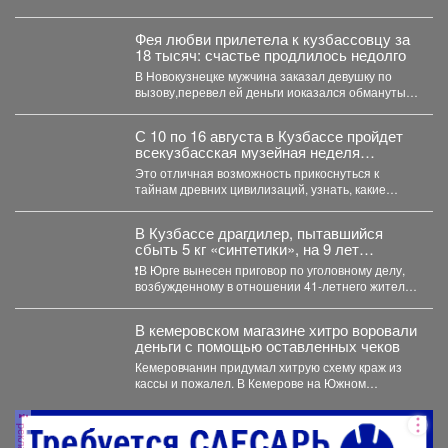
семейное соревнование этого...
Фея любви прилетела к кузбассовцу за
18 тысяч: счастье продлилось недолго
В Новокузнецке мужчина заказал девушку по
вызову,перевел ей деньги иоказался обманутым.
В Новокузнецке полицейские...
С 10 по 16 августа в Кузбассе пройдет
всекузбасская музейная неделя
археологии и палеонтологии.
Это отличная возможность прикоснуться к
тайнам древних цивилизаций, узнать, какие
удивительные существа населяли наш край...
В Кузбассе драгдилер, пытавшийся
сбыть 5 кг «синтетики», на 9 лет
отправится в колонию строгого режима
❗В Юрге вынесен приговор по уголовному делу,
возбужденному в отношении 41-летнего жителя
Кемерова. Он обвинялся...
В кемеровском магазине хитро воровали
деньги с помощью оставленных чеков
Кемеровчанин придумал хитрую схему краж из
кассы и пожалел. В Кемерове на Южном
вскрыли...
реклама