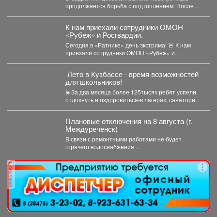
продолжается борьба с подтоплением. После
сильных июльских дождей затопило частный
сектор...
К нам приехали сотрудники ОМОН
«Рубеж» и Росгвардии.
Сегодня в «Ратнике» день экстрима! 🚨 К нам
приехали сотрудники ОМОН «Рубеж» и
Росгвардии....
️ Лето в Кузбассе - время возможностей
для школьников!
💫За два месяца более 125тысяч ребят успели
отдохнуть и оздоровиться-в лагерях, санаториях
и на туристических...
Плановые отключения на 8 августа (г.
Междуреченск)
В связи с ремонтными работами не будет
горячего водоснабжения ...
реклама