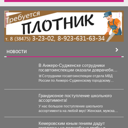
реклама
НОВОСТИ
В Анжеро-Судженске сотрудники
госавтоинспекции оказали доврачебную
помощь мужчине, пострадавшему от
🚨Сотрудники госавтоинспекции отдела МВД
укуса гадюки
России по Анжеро-Судженскому городскому
округу капитан полиции Виктор Шуман и
лейтенант...
Грандиозное поступление школьного
ассортимента!
У нас большое поступление школьного
ассортимента на любой вкус! Женская, мужская и
детская одежда...
Кемеровским юным гениям дадут
миллионы на волшебные грибы и