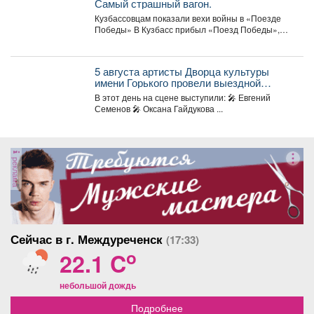
Самый страшный вагон.
Кузбассовцам показали вехи войны в «Поезде
Победы» В Кузбасс прибыл «Поезд Победы»,
12+ -...
5 августа артисты Дворца культуры
имени Горького провели выездной
концерт в реабилитационном центре
В этот день на сцене выступили: 🎤 Евгений
«Топаз».
Семенов 🎤 Оксана Гайдукова ...
реклама
Сейчас в г. Междуреченск
(17:33)
o
22.1 C
небольшой дождь
Подробнее