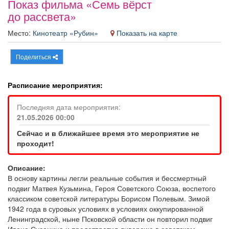
Показ фильма «Семь вёрст
Афиша
Обучение
Проекты
до рассвета»
Место:
Кинотеатр «Рубин»
Показать на карте
Поделиться
Товары
Поздравления
Погода
Расписание мероприятия:
Последняя дата мероприятия:
21.05.2026 00:00
ТВ программа
Я - пенсионер
Сейчас и в ближайшее время это мероприятие не
проходит!
Описание:
В основу картины легли реальные события и бессмертный
подвиг Матвея Кузьмина, Героя Советского Союза, воспетого
классиком советской литературы Борисом Полевым. Зимой
1942 года в суровых условиях в условиях оккупированной
Ленинградской, ныне Псковской области он повторил подвиг
Ивана Сусанина и предотвратил диверсию в советском