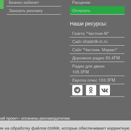
Бизнес-кабинет
Расценки
е
Заказать рекламу
Оплатить
Наши ресурсы:
Газета "Частник-М"
Сайт chastnik-m.ru
Сайт "Частник. Маркет"
Дорожное радио 93.4FM
Радио для двоих
105.3FM
Европа плюс 103.3FM
кий проект» оплачены рекламодателем.
ации, содержащейся в рекламных материалах и объявлениях.
сие на обработку файлов cookie, которые обеспечивают корректную 