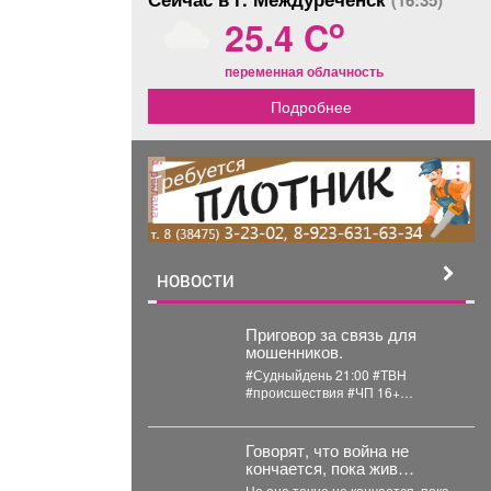
(16:35)
o
25.4 C
переменная облачность
Подробнее
реклама
НОВОСТИ
Приговор за связь для
мошенников.
#Судныйдень 21:00 #ТВН
#происшествия #ЧП 16+
Приговор за связь для
мошенников В Новокузнецке...
Говорят, что война не
кончается, пока жив
последний солдат.
Но она точно не кончается, пока