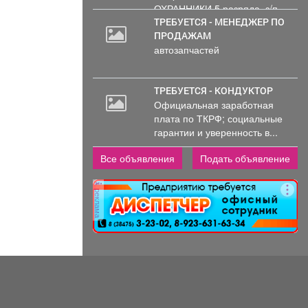
ОХРАННИКИ 5 разряда, з/п
от 33000 руб. 6...
ТРЕБУЕТСЯ - МЕНЕДЖЕР ПО
ПРОДАЖАМ
автозапчастей
ТРЕБУЕТСЯ - КОНДУКТОР
Официальная заработная
плата по ТКРФ; социальные
гарантии и уверенность в...
Все объявления
Подать объявление
реклама