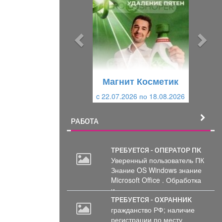
е
е
д
д
ы
у
д
ю
у
щ
щ
и
Магнит Косметик
и
й
c 22.07.2026 по 18.08.2026
й
РАБОТА
ТРЕБУЕТСЯ - ОПЕРАТОР ПК
Уверенный пользователь ПК
Знание OS Windows знание
Microsoft Office . Обработка
и...
ТРЕБУЕТСЯ - ОХРАННИК
гражданство РФ; наличие
регистрации по месту