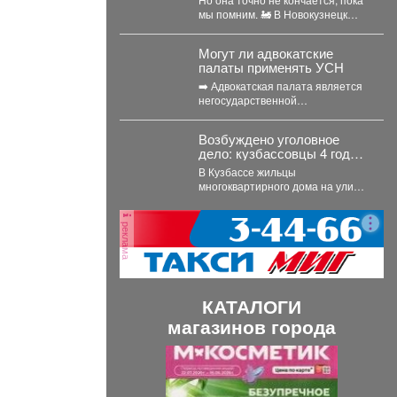
мы помним. 🚂 В Новокузнецк
снова прибыл тот...
Могут ли адвокатские
палаты применять УСН
➡️ Адвокатская палата является
негосударственной
некоммерческой организацией,
основанной на обязательном
Возбуждено уголовное
членстве адвокатов
дело: кузбассовцы 4 года
(Федеральный закон от...
живут в плесени и ждут
В Кузбассе жильцы
помощи
многоквартирного дома на улице
Линейной в посёлке
Староабашево Новокузнецкого
реклама
округа больше года...
КАТАЛОГИ
магазинов города
П
С
р
л