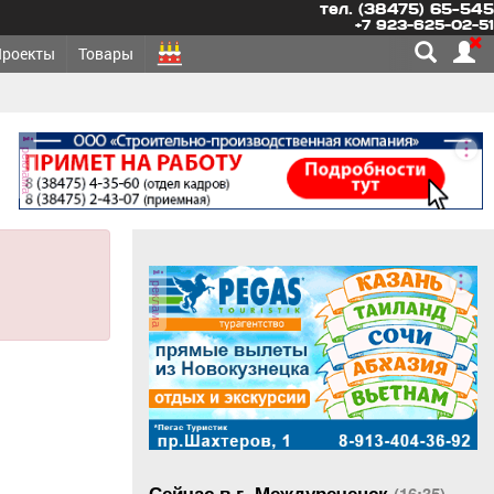
тел. (38475) 65-545
+7 923-625-02-51
Проекты
Товары
реклама
реклама
Сейчас в г. Междуреченск