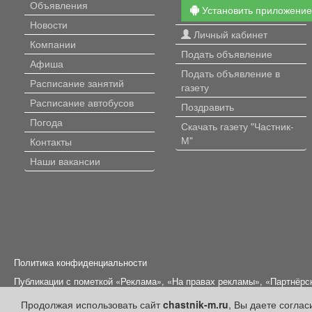
Объявления
Установить приложени
Новости
Личный кабинет
Компании
Подать объявление
Афиша
Подать объявление в
Расписание занятий
газету
Расписание автобусов
Поздравить
Погода
Скачать газету "Частник-
М"
Контакты
Наши вакансии
Политика конфиденциальности
Публикации с пометкой «Реклама», «На правах рекламы», «Партнёрс
Редакция сайта не несет ответственности за достоверность информ
Продолжая использовать сайт
chastnik-m.ru
, Вы даете согла