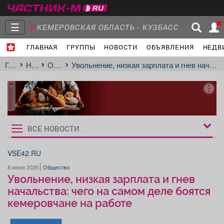
☰
КЕМЕРОВСКАЯ ОБЛАСТЬ - КУЗБАСС
ГЛАВНАЯ
ГРУППЫ
НОВОСТИ
ОБЪЯВЛЕНИЯ
НЕДВ
Главная
Группы
Новости
Главная
Новости
Общество
Увольнение, низкая зарплата и гнев начальства: чего на самом деле боятся кемеровчане на работе
реклама
Объявления
Недвижимость
Услуги
ВСЕ НОВОСТИ
Рукбрики
новостей
VSE42.RU
8 июня 2026
Общество
Работа
Транспорт
Компании
Увольнение, низкая зарплата и гнев
начальства: чего на самом деле боятся
кемеровчане на работе