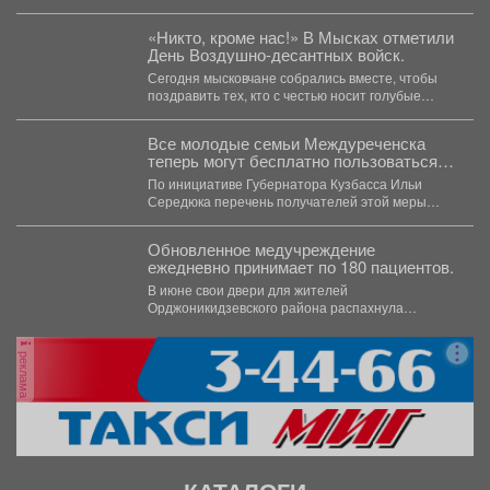
«Никто, кроме нас!» В Мысках отметили
День Воздушно-десантных войск.
Сегодня мысковчане собрались вместе, чтобы
поздравить тех, кто с честью носит голубые
береты, и отдать...
Все молодые семьи Междуреченска
теперь могут бесплатно пользоваться
предметами первой необходимости для
По инициативе Губернатора Кузбасса Ильи
новорождённых.
Середюка перечень получателей этой меры
поддержки расширен. Подробности далее.
Обновленное медучреждение
ежедневно принимает по 180 пациентов.
В июне свои двери для жителей
Орджоникидзевского района распахнула
поликлиника № 6 Первой горбольницы. В...
реклама
КАТАЛОГИ