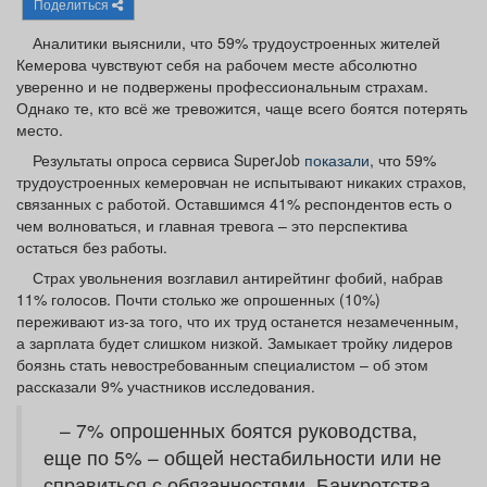
Поделиться
Афиша
Обучение
Проекты
Аналитики выяснили, что 59% трудоустроенных жителей
Кемерова чувствуют себя на рабочем месте абсолютно
уверенно и не подвержены профессиональным страхам.
Однако те, кто всё же тревожится, чаще всего боятся потерять
место.
Товары
Поздравления
Погода
Результаты опроса сервиса SuperJob
показали
, что 59%
трудоустроенных кемеровчан не испытывают никаких страхов,
связанных с работой. Оставшимся 41% респондентов есть о
чем волноваться, и главная тревога – это перспектива
остаться без работы.
ТВ программа
Я - пенсионер
Страх увольнения возглавил антирейтинг фобий, набрав
11% голосов. Почти столько же опрошенных (10%)
переживают из-за того, что их труд останется незамеченным,
а зарплата будет слишком низкой. Замыкает тройку лидеров
боязнь стать невостребованным специалистом – об этом
рассказали 9% участников исследования.
– 7% опрошенных боятся руководства,
еще по 5% – общей нестабильности или не
справиться с обязанностями. Банкротства