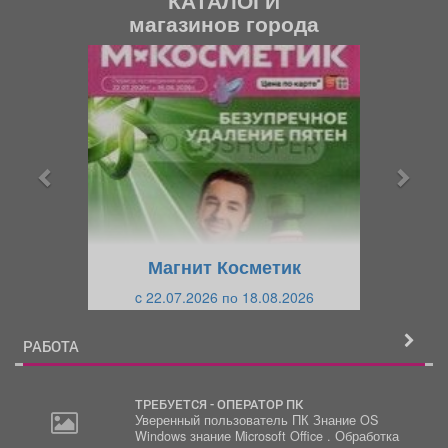
магазинов города
П
С
р
л
е
е
д
д
ы
у
д
ю
у
щ
щ
и
Магнит Косметик
и
й
c 22.07.2026 по 18.08.2026
й
РАБОТА
ТРЕБУЕТСЯ - ОПЕРАТОР ПК
Уверенный пользователь ПК Знание OS
Windows знание Microsoft Office . Обработка