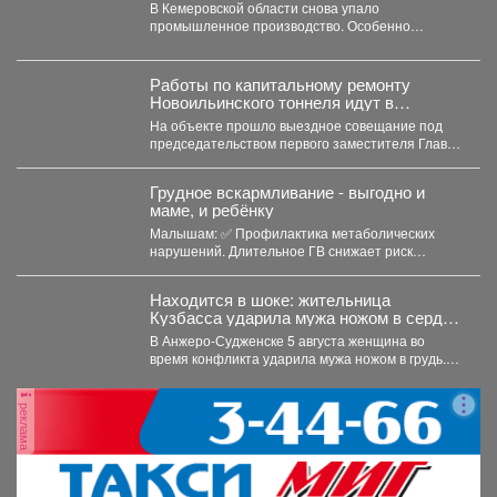
В Кемеровской области снова упало
промышленное производство. Особенно
болезненно – в нескольких сферах. С...
Работы по капитальному ремонту
Новоильинского тоннеля идут в
соответствии с графиком
На объекте прошло выездное совещание под
председательством первого заместителя Главы
Новокузнецка Евгения Бедарева. В настоящее...
Грудное вскармливание - выгодно и
маме, и ребёнку
Малышам: ✅ Профилактика метаболических
нарушений. Длительное ГВ снижает риск
ожирения в детском...
Находится в шоке: жительница
Кузбасса ударила мужа ножом в сердце
- подробности
В Анжеро-Судженске 5 августа женщина во
время конфликта ударила мужа ножом в грудь.
Мужчина скончался....
реклама