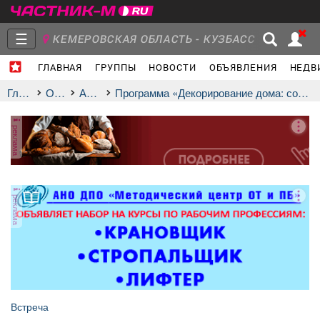
☰
КЕМЕРОВСКАЯ ОБЛАСТЬ - КУЗБАСС
ГЛАВНАЯ
ГРУППЫ
НОВОСТИ
ОБЪЯВЛЕНИЯ
НЕДВ
Главная
Группы
Новости
Главная
Отдых
афиша
Программа «Декорирование дома: создать уют может каждый»
реклама
Объявления
Недвижимость
Услуги
реклама
Работа
Транспорт
Компании
Встреча