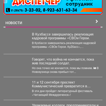
НОВОСТИ
В Кузбассе завершилась реализация
кадровой программы «СВОи Герои.
В Кузбассе завершилась реализация кадровой
программы «СВОи Герои. КуZбасс»,
направленной на социальную адаптацию
ветеранов специальной...
Говорят, что война не кончается, пока
жив последний солдат.
Но она точно не кончается, пока мы помним. 🚂 В
Новокузнецк снова прибыл тот...
11 и 12 сентября проспект
Коммунистический превратится в
огромную литературную сцену под
В эти дни пройдет литературный фестиваль
открытым небом.
«Читающий Междуреченск»!
Уважаемые коллеги, предприниматели и