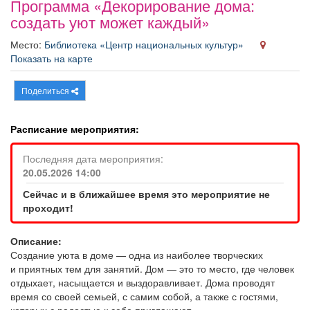
Программа «Декорирование дома:
Афиша
Обучение
Проекты
создать уют может каждый»
Место:
Библиотека «Центр национальных культур»
Показать на карте
Товары
Поздравления
Погода
Поделиться
Расписание мероприятия:
Последняя дата мероприятия:
ТВ программа
Я - пенсионер
20.05.2026 14:00
Сейчас и в ближайшее время это мероприятие не
проходит!
Описание:
Создание уюта в доме — одна из наиболее творческих
и приятных тем для занятий. Дом — это то место, где человек
отдыхает, насыщается и выздоравливает. Дома проводят
время со своей семьей, с самим собой, а также с гостями,
которых с радостью к себе приглашают.