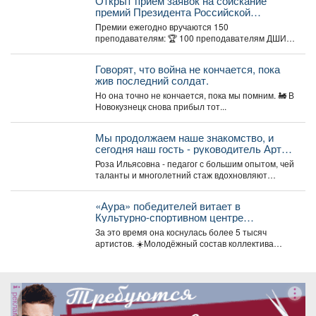
Открыт прием заявок на соискание
премий Президента Российской
Федерации для преподавателей в
Премии ежегодно вручаются 150
области музыкального искусства в 2026
преподавателям: 🏆 100 преподавателям ДШИ
году.
(по 500 тыс. руб.), ...
Говорят, что война не кончается, пока
жив последний солдат.
Но она точно не кончается, пока мы помним. 🚂 В
Новокузнецк снова прибыл тот...
Мы продолжаем наше знакомство, и
сегодня наш гость - руководитель Арт-
студии «Просто интересно» - Некрасова
Роза Ильясовна - педагог с большим опытом, чей
Роза Ильясовна.
таланты и многолетний стаж вдохновляют
участников на...
«Аура» победителей витает в
Культурно-спортивном центре
металлургов ЕВРАЗа уже больше 30
За это время она коснулась более 5 тысяч
лет.
артистов. ☀️Молодёжный состав коллектива
«Аура» получил...
реклама