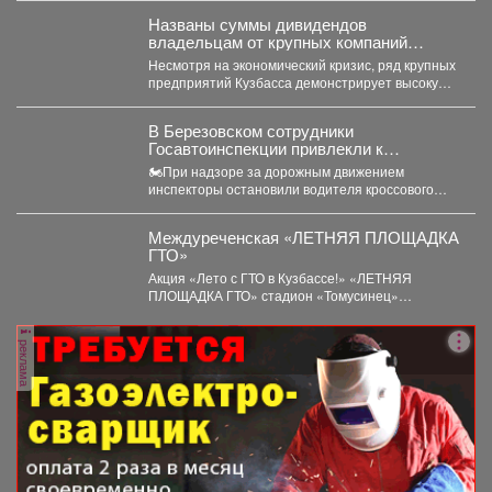
Названы суммы дивидендов
владельцам от крупных компаний
Кузбасса
Несмотря на экономический кризис, ряд крупных
предприятий Кузбасса демонстрирует высокую
доходность. Многие из них направляют...
В Березовском сотрудники
Госавтоинспекции привлекли к
ответственности водителя мотоцикла,
🏍При надзоре за дорожным движением
не имеющего права управления
инспекторы остановили водителя кроссового
мотоцикла. При проверке документов было
установлено,...
Междуреченская «ЛЕТНЯЯ ПЛОЩАДКА
ГТО»
Акция «Лето с ГТО в Кузбассе!» «ЛЕТНЯЯ
ПЛОЩАДКА ГТО» стадион «Томусинец»
работает- 4,6,11,13,18,20,25,27...
реклама