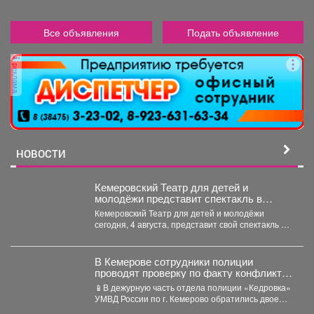
Все объявления
Подать объявление
реклама
НОВОСТИ
Кемеровский Театр для детей и
молодёжи представит спектакль в
Москве
Кемеровский Театр для детей и молодёжи
сегодня, 4 августа, представит свой спектакль на
открытом международном...
В Кемерове сотрудники полиции
проводят проверку по факту конфликта
между двумя местными жителями
📱В дежурную часть отдела полиции «Кедровка»
УМВД России по г. Кемерово обратились двое
местных жителей...