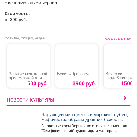
с использованием чернил.
Стоимость:
от 300 руб.
ТОВАРЫ, СКИДКИ, АКЦИИ
Занятие ментальной
Букет «Прованс»
Вечерняя,
арифметикой для
свадебная приче
детей с 5 до 14 лет
500 руб.
3900 руб.
1500 р
НОВОСТИ КУЛЬТУРЫ
Чарующий мир цветов и морских глубин,
мифические образы древних божеств.
В прокопьевском Вернисаже открылась выставка
"Симфония линий" художницы и мастера
декоративно-прикладного искусства Натальи