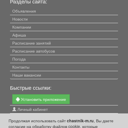
Разделы сайта:
Объявления
Новости
Компании
Афиша
Расписание занятий
Расписание автобусов
Погода
Контакты
Наши вакансии
Быстрые ссылки:
Установить приложение
Личный кабинет
Подать объявление
Продолжая использовать сайт
chastnik-m.ru
, Вы даете
Подать объявление в газету
согласие на обработку файлов cookie, которые