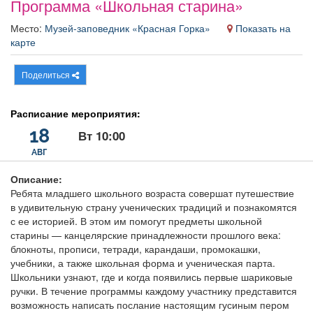
Программа «Школьная старина»
Афиша
Обучение
Проекты
Место:
Музей-заповедник «Красная Горка»
Показать на
карте
Поделиться
Товары
Поздравления
Погода
Расписание мероприятия:
18
Вт 10:00
АВГ
ТВ программа
Я - пенсионер
Описание:
Ребята младшего школьного возраста совершат путешествие
в удивительную страну ученических традиций и познакомятся
с ее историей. В этом им помогут предметы школьной
старины — канцелярские принадлежности прошлого века:
блокноты, прописи, тетради, карандаши, промокашки,
учебники, а также школьная форма и ученическая парта.
Школьники узнают, где и когда появились первые шариковые
ручки. В течение программы каждому участнику представится
возможность написать послание настоящим гусиным пером