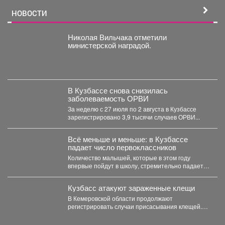
НОВОСТИ
Николая Вильчака отметили
министерской наградой.
В Кузбассе снова снизилась
заболеваемость ОРВИ
За неделю с 27 июля по 2 августа в Кузбассе
зарегистрировано 3,9 тысячи случаев ОРВИ...
Всё меньше и меньше: в Кузбассе
падает число первоклассников
Количество малышей, которые в этом году
впервые пойдут в школу, стремительно падает в
Кемеровской области....
Кузбасс атакуют зараженные клещи
В Кемеровской области продолжают
регистрировать случаи присасывания клещей.
Управление Роспотребнадзора по Кемеровской
области опубликовало...