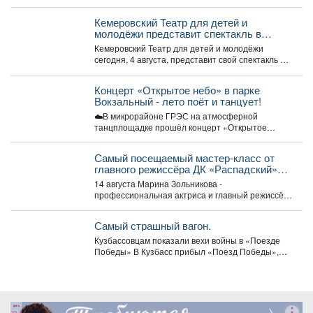
Калугиной. ...
Кемеровский Театр для детей и
молодёжи представит спектакль в
Москве
Кемеровский Театр для детей и молодёжи
сегодня, 4 августа, представит свой спектакль на
открытом международном...
Концерт «Открытое небо» в парке
Вокзальный - лето поёт и танцует!
☁️В микрорайоне ГРЭС на атмосферной
танцплощадке прошёл концерт «Открытое
небо». Под летние ритмы с радостью...
Самый посещаемый мастер‑класс от
главного режиссёра ДК «Распадский»
возвращается
14 августа Марина Зольникова -
профессиональная актриса и главный режиссёр
Дворца культуры - снова проведёт...
Самый страшный вагон.
Кузбассовцам показали вехи войны в «Поезде
Победы» В Кузбасс прибыл «Поезд Победы»,
12+ -...