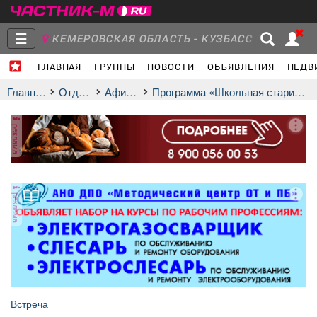
☰
КЕМЕРОВСКАЯ ОБЛАСТЬ - КУЗБАСС
ГЛАВНАЯ
ГРУППЫ
НОВОСТИ
ОБЪЯВЛЕНИЯ
НЕДВ
Главная
Группы
Новости
Главная
Отдых
афиша
Программа «Школьная старина»
реклама
Объявления
Недвижимость
Услуги
реклама
Работа
Транспорт
Компании
Встреча