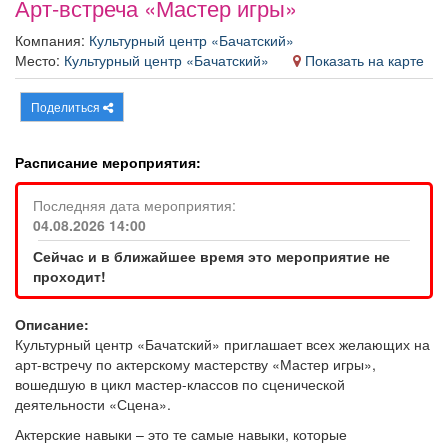
Арт-встреча «Мастер игры»
Афиша
Обучение
Проекты
Компания:
Культурный центр «Бачатский»
Место:
Культурный центр «Бачатский»
Показать на карте
Поделиться
Товары
Поздравления
Погода
Расписание мероприятия:
Последняя дата мероприятия:
04.08.2026 14:00
ТВ программа
Я - пенсионер
Сейчас и в ближайшее время это мероприятие не
проходит!
Описание:
Культурный центр «Бачатский» приглашает всех желающих на
арт-встречу по актерскому мастерству «Мастер игры»,
вошедшую в цикл мастер-классов по сценической
деятельности «Сцена».
Актерские навыки – это те самые навыки, которые