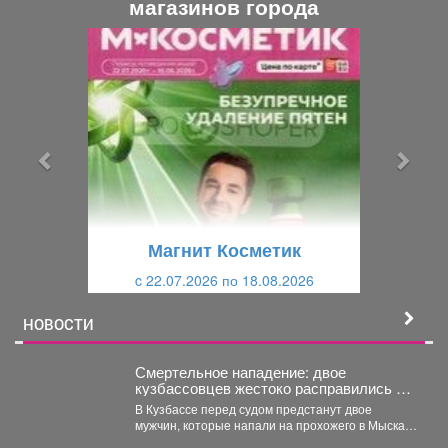
магазинов города
П
С
р
л
е
е
д
д
ы
у
д
ю
у
щ
щ
и
Магнит Косметик
и
й
c 22.07.2026 по 18.08.2026
й
НОВОСТИ
Смертельное нападение: двое
кузбассовцев жестоко расправились с
прохожим
В Кузбассе перед судом предстанут двое
мужчин, которые напали на прохожего в Мысках
и жестоко...