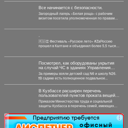
Все начинается с безопасности.
Загородный лагерь «Белая роща» с рабочим
визитом посетила уполномоченная по правам
ребёнка в Кузбассе Ирина...
.
🇷🇺👏 Фестиваль «Русское лето» #ZaРоссию
прошел в Калтане и объединил более 5,5 тысяч
горожан. Детские...
Посмотрел, как оборудованы укрытия
на случай ЧС в зданиях Управления
образованием с различной
За примеры взяли детский сад N6 и школу N26.
конструкцией: имеющих подвалы и
❗️В садике есть полноценное подвальное...
предусматривающие только
техподполье.
В Кузбассе расширен перечень
пользователей пунктов проката вещей
для новорожденных
Приказом Министерства труда и социальной
защиты Кузбасса в перечень семей, имеющих
право воспользоваться услугами пунктов...
реклама