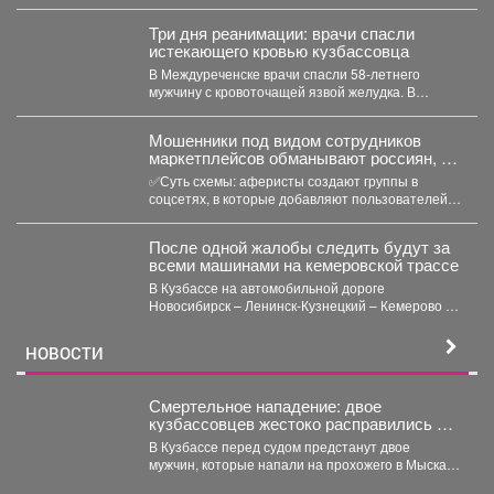
Три дня реанимации: врачи спасли
истекающего кровью кузбассовца
В Междуреченске врачи спасли 58-летнего
мужчину с кровоточащей язвой желудка. В
Междуреченской городской больнице...
‍Мошенники под видом сотрудников
маркетплейсов обманывают россиян, у
которых скоро день рождения.
✅Суть схемы: аферисты создают группы в
соцсетях, в которые добавляют пользователей в
преддверии их дня...
После одной жалобы следить будут за
всеми машинами на кемеровской трассе
В Кузбассе на автомобильной дороге
Новосибирск – Ленинск-Кузнецкий – Кемерово –
Юрга в селе Глубокое...
НОВОСТИ
Смертельное нападение: двое
кузбассовцев жестоко расправились с
прохожим
В Кузбассе перед судом предстанут двое
мужчин, которые напали на прохожего в Мысках
и жестоко...