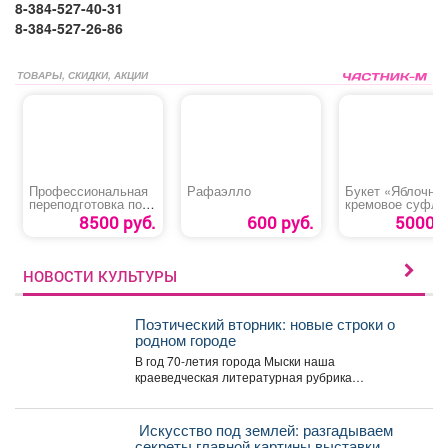
8-384-527-40-31
8-384-527-26-86
ТОВАРЫ, СКИДКИ, АКЦИИ
Профессиональная
Рафаэлло
Букет «Яблочно-
переподготовка по
кремовое суфле
профессиям
8500 руб.
600 руб.
5000 р
НОВОСТИ КУЛЬТУРЫ
Поэтический вторник: новые строки о
родном городе
В год 70-летия города Мыски наша
краеведческая литературная рубрика
«Поэтический вторникЪ» продолжает знакомить
читателей с...
️ Искусство под землей: разгадываем
секреты главной картины выставки