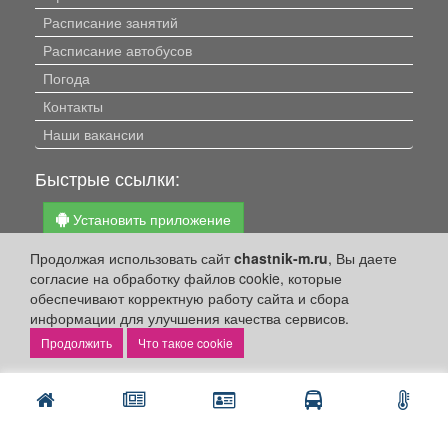
Расписание занятий
Расписание автобусов
Погода
Контакты
Наши вакансии
Быстрые ссылки:
Установить приложение
Личный кабинет
Продолжая использовать сайт
chastnik-m.ru
, Вы даете
согласие на обработку файлов cookie, которые
Подать объявление
обеспечивают корректную работу сайта и сбора
Подать объявление в газету
информации для улучшения качества сервисов.
Поздравить
Что такое cookie
Скачать газету "Частник-М"
Рекламодателям:
Бизнес-кабинет