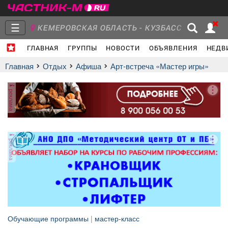
☰
КЕМЕРОВСКАЯ ОБЛАСТЬ - КУЗБАСС
ГЛАВНАЯ
ГРУППЫ
НОВОСТИ
ОБЪЯВЛЕНИЯ
НЕДВ
Главная
Группы
Новости
Главная
Отдых
афиша
Арт-встреча «Мастер игры»
реклама
Объявления
Недвижимость
Услуги
реклама
Работа
Транспорт
Компании
Обучающие программы
|
мастер-класс