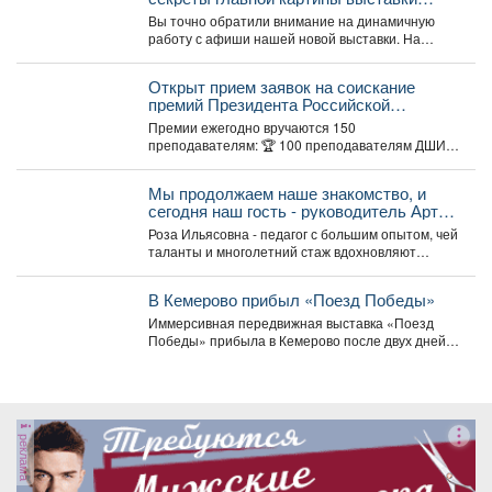
«Шахтёрская слава» автор Тамара
Вы точно обратили внимание на динамичную
Шлыкова
работу с афиши нашей новой выставки. На
первый взгляд...
Открыт прием заявок на соискание
премий Президента Российской
Федерации для преподавателей в
Премии ежегодно вручаются 150
области музыкального искусства в 2026
преподавателям: 🏆 100 преподавателям ДШИ
году.
(по 500 тыс. руб.), ...
Мы продолжаем наше знакомство, и
сегодня наш гость - руководитель Арт-
студии «Просто интересно» - Некрасова
Роза Ильясовна - педагог с большим опытом, чей
Роза Ильясовна.
таланты и многолетний стаж вдохновляют
участников на...
В Кемерово прибыл «Поезд Победы»
Иммерсивная передвижная выставка «Поезд
Победы» прибыла в Кемерово после двух дней
работы в Новокузнецке. Торжественное...
реклама