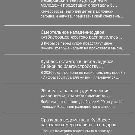
молодёжи представит спектакль в
Москве
Кемеровский Театр для детей и молодёжи
сегодня, 4 августа, представит свой спектакль на
открытом международном...
Смертельное нападение: двое
кузбассовцев жестоко расправились с
прохожим
В Кузбассе перед судом предстанут двое
мужчин, которые напали на прохожего в Мысках
и жестоко...
Кузбасс остается в числе лидеров
Сибири по благоустройству
общественных пространств.
В 2026 году в регионе по национальному проекту
«Инфраструктура для жизни» планируется
обновить 115 общественных...
29 августа на площади Весенняя
развернётся главное семейное
соревнование этого лета - городской
Добавим шахтёрского драйва 🚲⛏ 29 августа на
конкурс «Шахтёрский видномобиль».
площади Весенняя развернётся главное
семейное соревнование этого...
Сразу два ведомства в Кузбассе
наказали кемеровчанина за подарок
сыну
Отец из Кемерова вовлёк сына в опасную