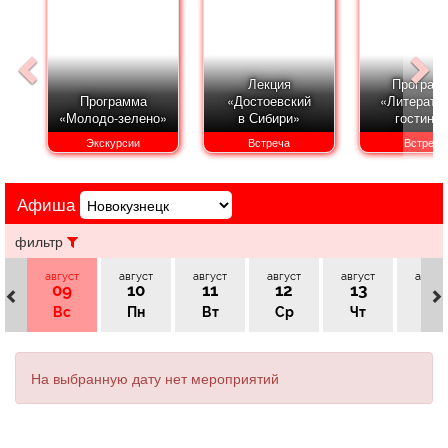
Афиша
Обучение
Проекты
Лекция
Програм
Программа
«Достоевский
«Литерату
«Молодо-зелено»
в Сибири»
гостина
Товары
Поздравления
Погода
Экскурсии
Встреча
Встреча
Афиша
ТВ программа
Я - пенсионер
фильтр
август
август
август
август
август
авгус
09
10
11
12
13
14
Вс
Пн
Вт
Ср
Чт
Пт
На выбранную дату нет мероприятий