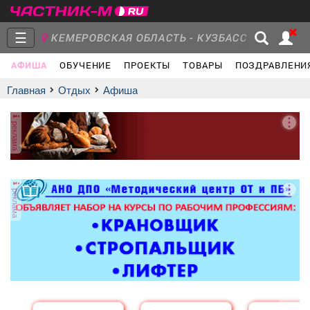
☰
КЕМЕРОВСКАЯ ОБЛАСТЬ - КУЗБАСС
АФИША
ОБУЧЕНИЕ
ПРОЕКТЫ
ТОВАРЫ
ПОЗДРАВЛЕНИ
Главная
Группы
Новости
Главная
Отдых
афиша
реклама
Объявления
Недвижимость
Услуги
реклама
Работа
Транспорт
Компании