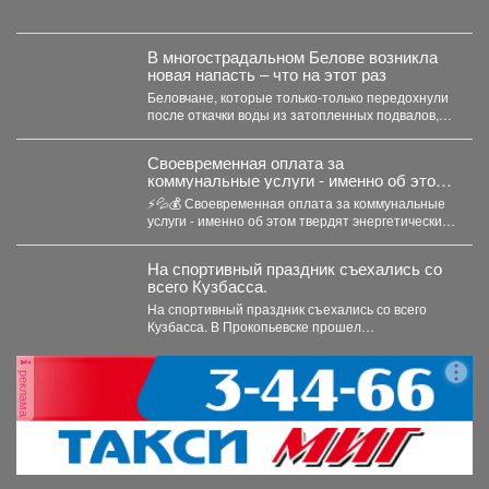
В многострадальном Белове возникла
новая напасть – что на этот раз
Беловчане, которые только-только передохнули
после откачки воды из затопленных подвалов,
столкнулись с новой напастью. ...
Своевременная оплата за
коммунальные услуги - именно об этом
твердят энергетические компании.
⚡💦💰 Своевременная оплата за коммунальные
услуги - именно об этом твердят энергетические
компании. Все...
На спортивный праздник съехались со
всего Кузбасса.
На спортивный праздник съехались со всего
Кузбасса. В Прокопьевске прошел
традиционный турнир по теннису. 🥎...
реклама