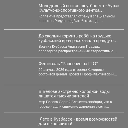
Молодежный состав шоу-балета «Аура»
Культурно-спортивного центра
металлургов победил в международном
Коллектив представлял страну в специальном
конкурсе «Славянский базар» в
проекте «Радуга над Витебском», где
Витебске.
соревновались творческие коллективы из
России,...
До скольки кормить ребёнка грудью:
кузбасский врач рассказала правду о
лактации
Врач из Кузбасса Анастасия Подушко
опровергла распространённые стереотипы о
грудном вскармливании. По словам
заведующей...
Фестиваль "Равнение на ГТО"
20 августа 2026 года в городе Кемерово
состоится финал Проекта Профилактический
физкультурно-патриотический фестиваль
«Равнение на...
В Белове экстренно холодной воды
лишатся тысячи жителей
Мэр Белова Сергей Алексеев сообщил, что в
городе нашли снижение давления в сети
магистрального водопровода...
️ Лето в Кузбассе - время возможностей
для школьников!