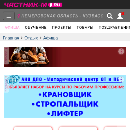
☰
КЕМЕРОВСКАЯ ОБЛАСТЬ - КУЗБАСС
АФИША
ОБУЧЕНИЕ
ПРОЕКТЫ
ТОВАРЫ
ПОЗДРАВЛЕНИ
Главная
Группы
Новости
Главная
Отдых
афиша
реклама
Объявления
Недвижимость
Услуги
реклама
Работа
Транспорт
Компании