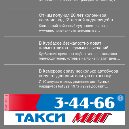
отдыхала...
Отчим получил 20 лет колонии за
насилие над 13‑летней падчерицей в
Кузбассе
Калтанский районный суд вынес приговор
мужчине, признанному виновным в
преступлениях против половой
неприкосновенности малолетней девочки....
В Кузбассе безжалостно ловят
алиментщиков – суммы взысканий
невероятно растут
Кузбасские приставы ещё активнеенаказывают
горе-родителей, которые нагло не платят деньги
на содержание детей. С...
В Кемерове сразу несколько автобусов
получат дополнительную остановку
С 10 августа в схему движения автобусных
маршрутов №182э, 197э и 279э добавят
остановку "деревня...
реклама