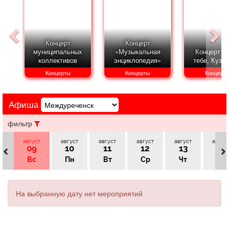
Афиша
Обучение
Проекты
Концерт
Концерт
муниципальных
«Музыкальная
Концерт «
коллективов
энциклопедия»
тебе, Кузба
Товары
Поздравления
Погода
Концерты
Концерты
Концерт
Афиша
ТВ программа
Я - пенсионер
фильтр
август
август
август
август
август
авгус
09
10
11
12
13
14
Вс
Пн
Вт
Ср
Чт
Пт
На выбранную дату нет мероприятий