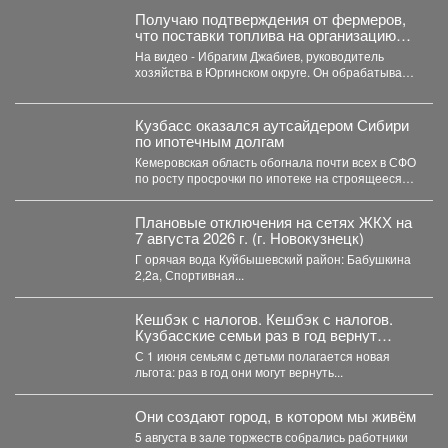
Получаю подтверждения от фермеров,
что поставки топлива на организацию
уборочной кампании уже начались.
На видео - Ибрагим Джабиев, руководитель
хозяйства в Юргинском округе. Он обрабатывает
более пяти тысяч...
Кузбасс оказался аутсайдером Сибири
по ипотечным долгам
Кемеровская область обогнала почти всех в СФО
по росту просрочки по ипотеке на строящееся
жильё....
Плановые отключения на сетях ЖКХ на
7 августа 2026 г. (г. Новокузнецк)
Г орячая вода Куйбышевский район: Бабушкина
2,2а, Спортивная...
Кешбэк с налогов. Кешбэк с налогов.
Кузбасские семьи раз в год вернут
часть уплаченных денег
С 1 июня семьям с детьми полагается новая
льгота: раз в год они могут вернуть...
Они создают город, в котором мы живём
5 августа в зале торжеств собрались работники