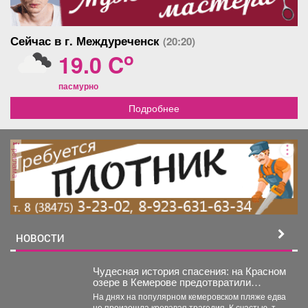
Сейчас в г. Междуреченск
(20:20)
o
19.0 C
пасмурно
Подробнее
реклама
НОВОСТИ
Чудесная история спасения: на Красном
озере в Кемерове предотвратили
трагедию
На днях на популярном кемеровском пляже едва
не произошла кровавая трагедия. К счастью, там