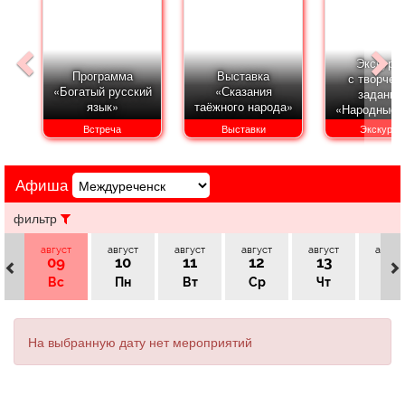
Афиша
Обучение
Проекты
Экскурс
Программа
Выставка
с творчес
«Богатый русский
«Сказания
задание
язык»
таёжного народа»
«Народные 
Товары
Поздравления
Погода
в славянс
Встреча
Выставки
Экскурси
традиция
Афиша
ТВ программа
Я - пенсионер
фильтр
август
август
август
август
август
авгус
09
10
11
12
13
14
Вс
Пн
Вт
Ср
Чт
Пт
На выбранную дату нет мероприятий