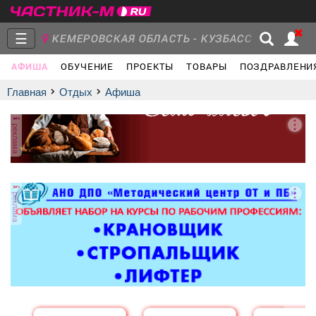
☰
КЕМЕРОВСКАЯ ОБЛАСТЬ - КУЗБАСС
АФИША
ОБУЧЕНИЕ
ПРОЕКТЫ
ТОВАРЫ
ПОЗДРАВЛЕНИ
Главная
Группы
Новости
Главная
Отдых
афиша
реклама
Объявления
Недвижимость
Услуги
реклама
Работа
Транспорт
Компании