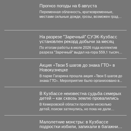
Прогноз погоды на 6 августа
Переменная облачность, кратковременные,
местами сильные дожди, грозы, возможен град.
Утром туманы. Ветер юго-западный 4-9 м/с,...
На разрезе "Заречный" СУЭК-Кузбасс
установлен рекорд добычи за месяц
По итогам работы в июле 2026 года коллектив
разреза "Заречный" выдал на-гора 559,1 тысяч
тонн...
Акция «Твои 5 шагов до знака ГТО» в
Новокузнецке
В парке Гагарина прошла акция «Твои 5 шагов до
знака ГТО». Мероприятие было организовано в...
В Кузбассе неизвестна судьба семерых
детей – как сквозь землю провалились
В Кемеровской области пропали несколько
детей, поиски затянулись, но пока не дали
никакого результата. ...
Малолетние монстры: в Кузбассе
подростки избили, запихали в багажник,
и похитили 10-летнего ребенка