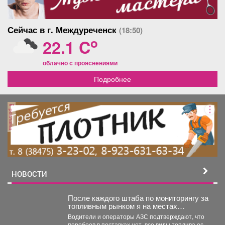
Сейчас в г. Междуреченск
(18:50)
o
22.1 C
облачно с прояснениями
Подробнее
реклама
НОВОСТИ
После каждого штаба по мониторингу за
топливным рынком я на местах
проверяю, соответствует ли озвученная
Водители и операторы АЗС подтверждают, что
информация действительности.
перебоев в поставках нет, все виды топлива есть