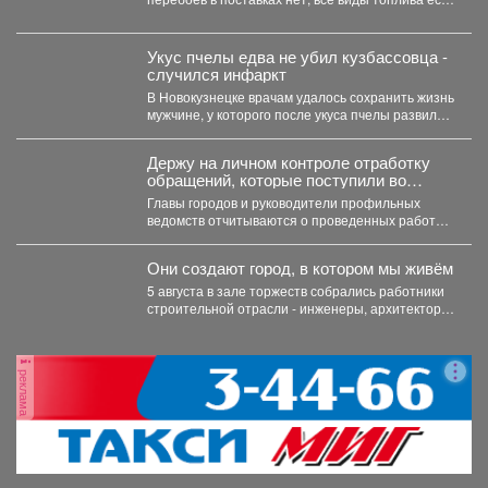
в...
Укус пчелы едва не убил кузбассовца -
случился инфаркт
В Новокузнецке врачам удалось сохранить жизнь
мужчине, у которого после укуса пчелы развился
тяжелейший инфаркт....
Держу на личном контроле отработку
обращений, которые поступили во
время прямого эфира 28 июля.
Главы городов и руководители профильных
ведомств отчитываются о проведенных работах,
обязательно подтверждают их фото и...
Они создают город, в котором мы живём
5 августа в зале торжеств собрались работники
строительной отрасли - инженеры, архитекторы,
проектировщики, руководители и...
реклама