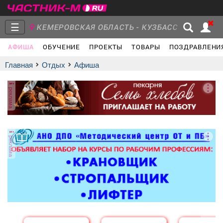
☰
КЕМЕРОВСКАЯ ОБЛАСТЬ - КУЗБАСС
АФИША
ОБУЧЕНИЕ
ПРОЕКТЫ
ТОВАРЫ
ПОЗДРАВЛЕНИ
Главная
Группы
Новости
Главная
Отдых
афиша
реклама
Объявления
Недвижимость
Услуги
реклама
Работа
Транспорт
Компании