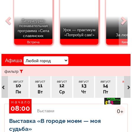
Афиша
Обучение
Проекты
Литературно-
познавательная
Урок — практикум
программа «Сила
«Попробуй сам!»
За любо
славянских
Товары
Поздравления
Погода
традиций»
Встреча
Кино
Афиша
ТВ программа
Я - пенсионер
фильтр
август
август
август
август
август
авгус
10
11
12
13
14
15
Пн
Вт
Ср
Чт
Пт
Сб
начало
08:00
0+
Выставки
Выставка «В городе моем — моя
судьба»