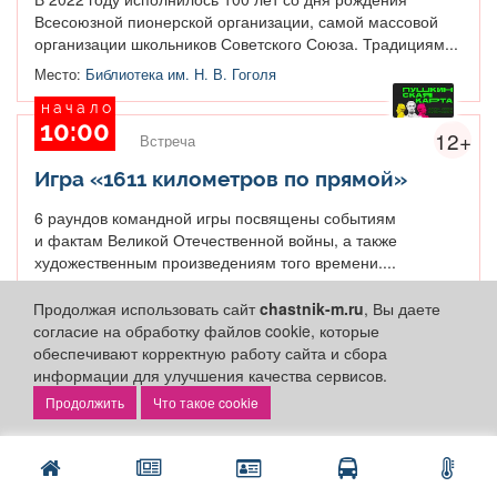
Всесоюзной пионерской организации, самой массовой
организации школьников Советского Союза. Традициям...
Место:
Библиотека им. Н. В. Гоголя
начало
10:00
12+
Встреча
Игра «1611 километров по прямой»
6 раундов командной игры посвящены событиям
и фактам Великой Отечественной войны, а также
художественным произведениям того времени....
Место:
Библиотека им. Н. В. Гоголя
Продолжая использовать сайт
chastnik-m.ru
, Вы даете
начало
согласие на обработку файлов cookie, которые
10:00
обеспечивают корректную работу сайта и сбора
12+
Встреча
информации для улучшения качества сервисов.
Интеллектуальная игра «Пушкин вне
Что такое cookie
времени»
К 225-летию солнца русской поэзии Александра
Сергеевича Пушкина участникам игры предлагается