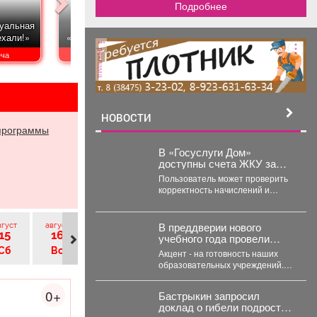
Эк
Подробнее
Интерактивная
«Нац
уальная
Программа
программа «Жили-
до
ехали!»
«Молодо-зелено»
были…»
Росси
реклама
Кал
еча
Экскурсии
Экскурсии
Эк
НОВОСТИ
программы
В «Госуслуги Дом»
доступны счета ЖКУ за
прошлые периоды
Пользователь может проверить
корректность начислений и
историю оплат через мобильное
приложение. Скачивайте
«Госуслуги Дом»...
В преддверии нового
вгуст
август
август
август
август
август
ав
15
16
17
18
19
20
учебного года провели
заседание Комиссии по
Сб
Вс
Пн
Вт
Ср
Чт
Акцент - на готовность наших
чрезвычайным ситуациям и
образовательных учреждений.
пожарной безопасности.
Две школы устраняют ранее
выданные предписания.
0+
Бастрыкин запросил
Учреждения...
доклад о гибели подростка