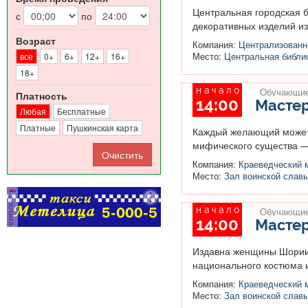
Центральная городская б
с
по
декоративных изделий из 
Возраст
Компания:
Централизованна
все
0+
6+
12+
16+
Место:
Центральная библио
18+
начало
Обучающие
Платность
14:00
Мастер
Любая
Бесплатные
Платные
Пушкинская карта
Каждый желающий может 
мифического существа — 
Компания:
Краеведческий 
Место:
Зал воинской слав
реклама
начало
Обучающие
14:00
Мастер
Издавна женщины Шории 
национального костюма и
Компания:
Краеведческий 
Место:
Зал воинской слав