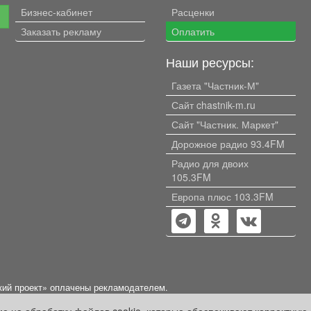
Бизнес-кабинет
Расценки
е
Заказать рекламу
Оплатить
Наши ресурсы:
Газета "Частник-М"
Сайт chastnik-m.ru
Сайт "Частник. Маркет"
Дорожное радио 93.4FM
Радио для двоих
105.3FM
Европа плюс 103.3FM
кий проект» оплачены рекламодателем.
ации, содержащейся в рекламных материалах и объявлениях.