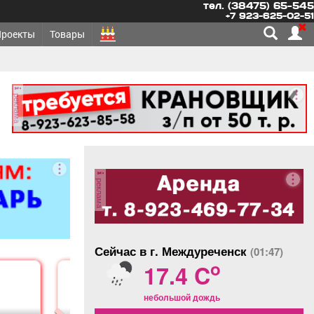
тел. (38475) 65-545
+7 923-625-02-51
Проекты
Товары
реклама
реклама
Сейчас в г. Междуреченск
(01:47)
o
17.4 C
небольшой дождь