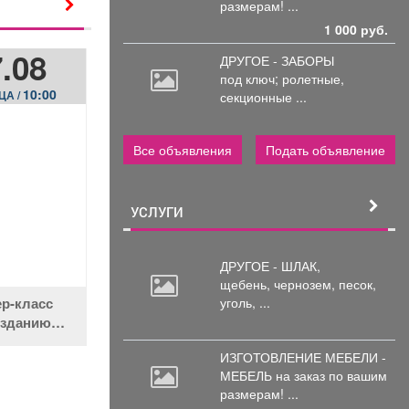
размерам! ...
1 000 руб.
.08
ДРУГОЕ - ЗАБОРЫ
под
ключ; ролетные,
10:00
секционные ...
ЦА /
Все объявления
Подать объявление
УСЛУГИ
ДРУГОЕ - ШЛАК,
щебень,
чернозем, песок,
уголь, ...
р-класс
озданию
ционных
ИЗГОТОВЛЕНИЕ МЕБЕЛИ -
дров
МЕБЕЛЬ на
заказ по вашим
размерам! ...