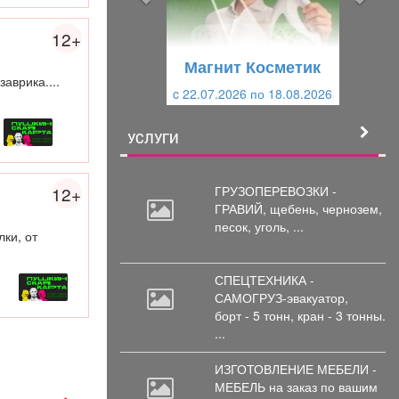
д
ю
у
щ
12+
щ
и
Магнит Косметик
и
й
аврика....
c 22.07.2026 по 18.08.2026
й
УСЛУГИ
ГРУЗОПЕРЕВОЗКИ -
12+
ГРАВИЙ, щебень,
чернозем,
песок, уголь, ...
ки, от
СПЕЦТЕХНИКА -
САМОГРУЗ-эвакуатор,
борт
- 5 тонн, кран - 3 тонны.
...
ИЗГОТОВЛЕНИЕ МЕБЕЛИ -
МЕБЕЛЬ на
заказ по вашим