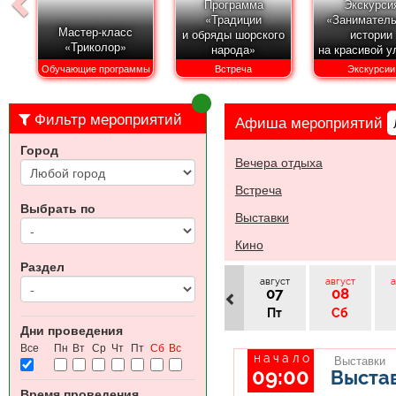
Программа
Экскурси
«Традиции
«Занимател
Мастер-класс
и обряды шорского
истории
«Триколор»
народа»
на красивой у
Обучающие программы
Встреча
Экскурсии
Фильтр мероприятий
Афиша
мероприятий
Город
Вечера отдыха
Встреча
Выбрать по
Выставки
Кино
Раздел
август
август
а
07
08
Пт
Сб
Дни проведения
Все
Пн
Вт
Ср
Чт
Пт
Сб
Вс
начало
Выставки
09:00
Выстав
Время проведения