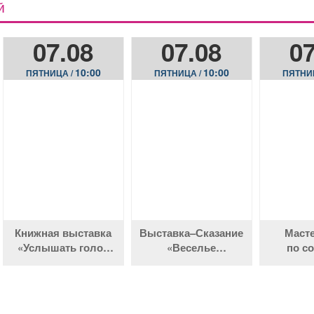
Й
07.08
07.08
07
10:00
10:00
ПЯТНИЦА /
ПЯТНИЦА /
ПЯТНИ
Книжная выставка
Выставка–Сказание
Масте
«Услышать голос
«Веселье
по с
коренных народов»
сердечное»
анима
ка