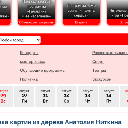
я
Полнокупольная
Программа «Эхо
ьные
программа
войны и память
Интеллект
«Галактика
сердца»
игра «По
лице»
и ее население»
Обучающие программы
Встреча
Встр
Концерты
Развлекательные 
мастер класс
Спорт
Обучающие программы
Театры
Политика
Экскурсии
вгуст
август
август
август
август
август
а
09
10
11
12
13
14
Вс
Пн
Вт
Ср
Чт
Пт
ка картин из дерева Анатолия Ниткина