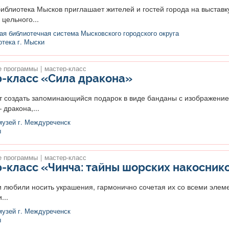
иблиотека Мысков приглашает жителей и гостей города на выставк
цельного...
я библиотечная система Мысковского городского округа
тека г. Мыски
 программы
|
мастер-класс
-класс «Сила дракона»
создать запоминающийся подарок в виде банданы с изображени
дракона,...
музей г. Междуреченск
ы
 программы
|
мастер-класс
-класс «Чинча: тайны шорских накосник
любили носить украшения, гармонично сочетая их со всеми элем
...
музей г. Междуреченск
ы