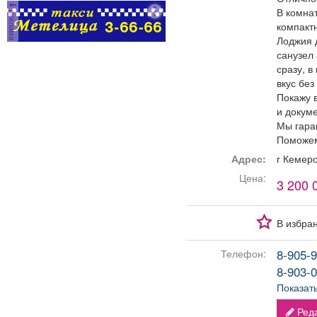
В комнат
реклама
компакт
Лоджия 
санузел
сразу, в
вкус без
Покажу 
и докум
Мы гара
Поможем
Адрес:
г Кемер
Цена:
3 200 
В избра
8-905-9
Телефон:
8-903-0
Показат
Реда