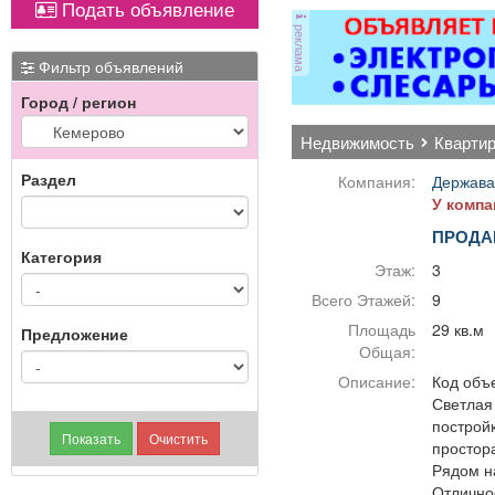
Подать объявление
Вывоз мусора.
оборудованием,
ОХР
реклама
имеется парковка, торг
з
уместен.
ра
Фильтр объявлений
Город / регион
пол
недвижимость
кварти
Ч
Раздел
Компания:
Держава
У компа
ПРОДА
Категория
Этаж:
3
Всего Этажей:
9
Площадь
29 кв.м
Предложение
Общая:
Описание:
Код объе
Светлая 
построй
простор
Рядом н
Отлично