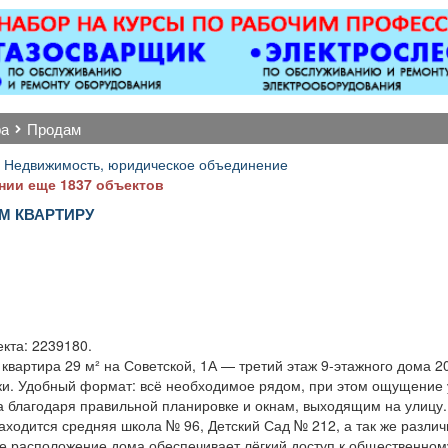
АННИКИ 5 разряда,
магнитол,
/п от 33000 руб. 6
электроусилителей
зряда, з/п от 37000
руля,
руб. официальное
многофункциональных
трудоустройство
дисплеев, и многого
ный соц. пакет ООО
другого. Быстро,
ра
продам
ОП «Интерлок-Н»
качественно, недорого!
Точная стоимость
 Недвижимость, юридическое объединение
ремонта определяется
нии еще 1837 объектов
после осмотра
М КВАРТИРУ
кта: 2239180.
квартира 29 м² на Советской, 1А — третий этаж 9-этажного дома 2
ки. Удобный формат: всё необходимое рядом, при этом ощущение 
а благодаря правильной планировке и окнам, выходящим на улицу.
аходится средняя школа № 96, Детский Сад № 212, а так же разли
е расположение дома обеспечивает лёгкий доступ к общественному