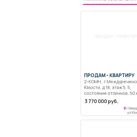
продам - квартир
ПРОДАМ -
КВАРТИРУ
2-КОМН., г Междуреченск, ул
Юности, д 18, этаж 5, 5,
состояние отличное, 50 кв.м,
36 кв.м, пластиковые окн
3 770 000 руб.
новая сантехника,
г Межд
застекленный балкон, не
ул Юно
угловая, не угловая, теп
квартира после ремонта
Заменена проводка,
продумано расположен