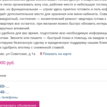
е легко организовать зону сна, рабочее место и небольшую гостин
ная, но функциональная — утром здесь приятно готовить и пить ко
даёт дополнительное место для хранения или мини-кабинета. Со
 аккуратный, состояние — косметический ремонт: квартира готова 
 квартире все остается, при желании можно быстро обновить интер
 крупных вложений.
в удобное для вас время, подготовлю всю необходимую информац
ентам. Звоните или пишите — быстрый показ и помощь на каждом э
нтируем безопасную сделку и юридическую поддержку нашим Клие
 одобрить ипотеку с сниженной ставкой.
ово, ул Советская, д 1а
Показать на карте
000 руб.
нное
69-...
48-...
ь телефоны
ктировать объявление