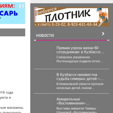
реклама
НОВОСТИ
Прямая угроза жизни 60
сотрудникам: в Кузбассе
закрыли еще 3 шахты
Сибирское управление
Ростехнадзора подвело итоги
недели на угольных шахтах
Кузбасса. Как сообщает
официальный представитель...
В Кузбассе неизвестна
судьба семерых детей –
как сквозь землю
В Кемеровской области пропали
провалились
несколько детей, поиски
016 года
затянулись, но пока не дали
никакого результата. ...
уюта и
Акварельные
«Воспоминания»
притягивают гостей со всей
чные магазины.
Выставка акварели Тамары
области
 транспорту.
Шлыковой «Воспоминания»