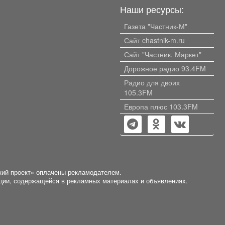
Наши ресурсы:
красотой природы, походами в
горы, на чистые речки.
Газета "Частник-М"
Документы готовы, два
взрослых собственника. Никто
Сайт chastnik-m.ru
не прописан.
Сайт "Частник. Маркет"
Дорожное радио 93.4FM
Радио для двоих
105.3FM
Европа плюс 103.3FM
кий проект» оплачены рекламодателем.
ации, содержащейся в рекламных материалах и объявлениях.