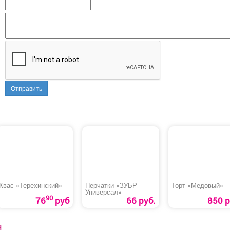
Отправить
Квас «Терехинский»
Перчатки «ЗУБР
Торт «Медовый»
Универсал»
90
76
руб
66 руб.
850 р
Я