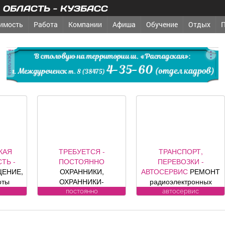
ОБЛАСТЬ - КУЗБАСС
имость
Работа
Компании
Афиша
Обучение
Отдых
реклама
ТРЕБУЕТСЯ -
ТРАНСПОРТ,
РЕМ
ПОСТОЯННО
ПЕРЕВОЗКИ -
СТРОИТЕ
ОХРАННИКИ,
АВТОСЕРВИС
РЕМОНТ
САНТ
ОХРАННИКИ-
радиоэлектронных
ПОВ
ДИТЕЛИ Требования
компонентов
ВОДОСЧЕ
постоянно
автосервис
сант
андидату: лицензия.
автомобилей: климат
дому. У
Условия:
контроля, ЭБУ,
замена, р
ИЦЕНЗИРОВАННЫЕ
сигнализации, брелков,
ул. Луки