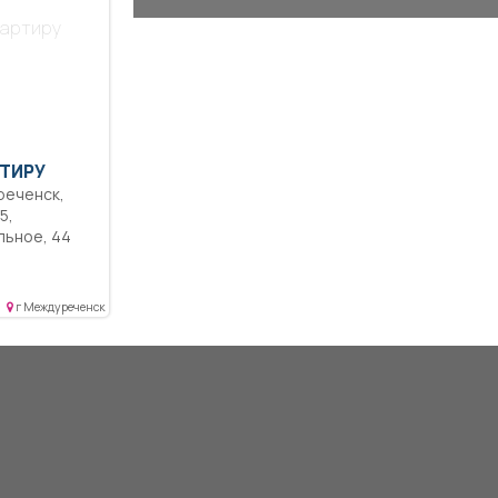
ые, санузел
вартиру
хня
ихожей
ль,
ор, в
ости
, во дворе
ТИРУ
ное, 44
 окна,
кон, не
редников,
г Междуреченск
еди хорошие.
а магазины.
тупности.