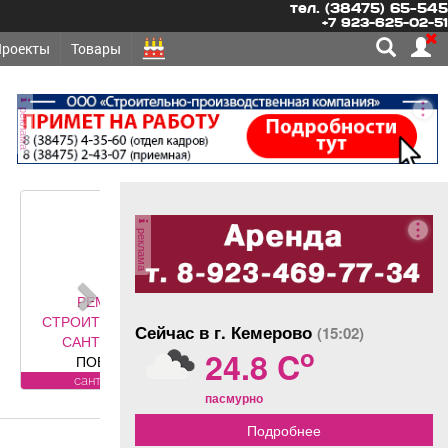
тел. (38475) 65-545
+7 923-625-02-51
Проекты
Товары
реклама
реклама
ОНТ,
ЛЬСТВО -
Сейчас в г. Кемерово
(15:02)
ЕХНИКА
o
24.8 C
ЕРКА
ТЧИКОВ на
ехника
пасмурно
становка,
егистрация.
Подробнее
янова, 5.