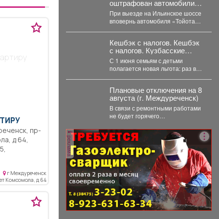
оштрафован автомобилист,
проигнорировавший
При выезде на Ильинское шоссе
запрещающий сигнал
вповернь автомобиля «Тойота» в
светофора
повернул направо на красный
свет. Сотрудники...
Кешбэк с налогов. Кешбэк
с налогов. Кузбасские
вартиру
семьи раз в год вернут
С 1 июня семьям с детьми
часть уплаченных денег
полагается новая льгота: раз в
год они могут вернуть...
Плановые отключения на 8
августа (г. Междуреченск)
В связи с ремонтными работами
не будет горячего
ТИРУ
водоснабжения ...
реклама
ла, д 64,
кв.м,
, новая
г Междуреченск
ая, торг,
лет Комсомола, д 64
ветлая
чном доме,
иры хорошее,
ционер,