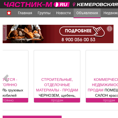
КЕМЕРОВСКАЯ 
Главная
Группы
Новости
Объявления
Недвиж
реклама
СТРОИТЕЛЬНЫЕ,
КОММЕРЧЕСКАЯ
ОТДЕЛОЧНЫЕ
НЕДВИЖИМОСТЬ -
МАТЕРИАЛЫ - ПРОДАМ
ПРОДАМ
ПОМЕЩЕНИЕ,
ЧЕРНОЗЕМ, щебень,
САЛОН красоты
песок, уголь, торф,
«Оазис», площадь 88, 8
ВО
продам
продам
гравий, шлак, отсыпка и
кв. м, по адресу ул.
к к
другие под заказ,
Юдина, 1, хороший
возможна доставка.
ремонт, полностью с
Л