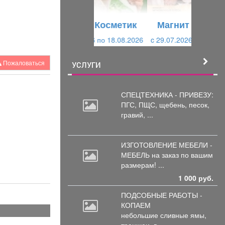
у
щ
щ
и
Магнит Косметик
и
й
c 29.07.2026 по 25.08.2026
й
Пожаловаться
УСЛУГИ
СПЕЦТЕХНИКА - ПРИВЕЗУ:
ПГС,
ПЩС, щебень, песок,
гравий, ...
ИЗГОТОВЛЕНИЕ МЕБЕЛИ -
МЕБЕЛЬ на
заказ по вашим
размерам! ...
1 000 руб.
ПОДСОБНЫЕ РАБОТЫ -
КОПАЕМ
небольшие
сливные ямы,
траншеи, в ...