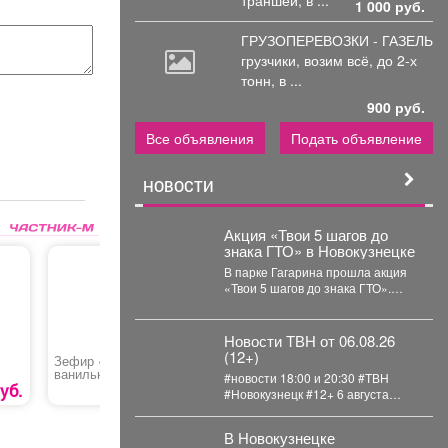
1 000 руб.
ГРУЗОПЕРЕВОЗКИ - ГАЗЕЛЬ
грузчики,
возим всё, до 2-х
тонн, в ...
900 руб.
Все объявления
Подать объявление
НОВОСТИ
Акция «Твои 5 шагов до
знака ГТО» в Новокузнецке
В парке Гагарина прошла акция
«Твои 5 шагов до знака ГТО».
Мероприятие было
организовано в...
Новости ТВН от 06.08.26
(12+)
Зефир «РотФронт»
Хлеб луковый
Подароч
ванильный
сертифик
#новости 18:00 и 20:30 #ТВН
уб.
249 руб.
62 руб.
#Новокузнецк #12+ 6 августа
2026г. в «Новостях ТВН» (12+):...
В Новокузнецке