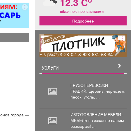
12.3 C
ментов.
ция номеров
облачно с прояснениями
обходимым
Подробнее
аселением
ев. -Смена
го белья и
. -Стирка и
реклама
 -Поливка
 -Проверка
ояния
ких приборов
УСЛУГИ
визора,
ионера,
ника и др.
ГРУЗОПЕРЕВОЗКИ -
ние запаса
ГРАВИЙ, щебень,
чернозем,
ов личной
песок, уголь, ...
 также мини-
борка зон
оридоров и
ИЗГОТОВЛЕНИЕ МЕБЕЛИ -
йонов города —
 помещений.
МЕБЕЛЬ на
заказ по вашим
лнение
размерам! ...
 поручений