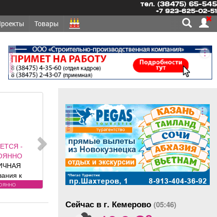
тел. (38475) 65-545
+7 923-625-02-51
Проекты
Товары
реклама
реклама
ЕТСЯ -
ОЯННО
ИЧНАЯ
вания к
: без опыта
оянно
язанности:
Сейчас в г. Кемерово
я и сухая
(05:46)
o
номеров и