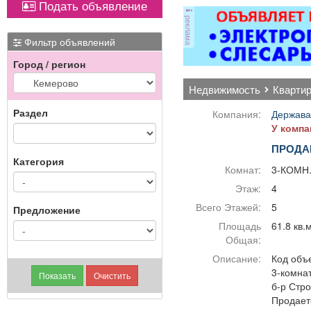
Подать объявление
ОХРАННИКИ 5 разряда,
оборудованием,
реклама
з/п от 33000 руб. 6
имеется парковка, торг
разряда, з/п от 37000
уместен.
Фильтр объявлений
руб. официальное
Город / регион
трудоустройство
полный соц. пакет ООО
недвижимость
кварти
ЧОП «Интерлок-Н»
Раздел
Компания:
Держава
У компа
ПРОДА
Категория
Комнат:
3-КОМН
Этаж:
4
Всего Этажей:
5
Предложение
Площадь
61.8 кв.
Общая:
Описание:
Код объе
3-комна
б-р Стро
Продает