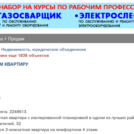
апарта
-Комплекта
всем не
перед з
постояльц
постельно
ра
продам
полотенец
глажка.
 Недвижимость, юридическое объединение
растений.
нии еще 1838 объектов
сост
М КВАРТИРУ
электричес
— теле
.
кондиц
холодиль
-Пополне
предмет
м
гигиены, а
бара. -У
кта: 2248613.
отдыха, к
тная квартира с изолированной планировкой в одном из лучших ра
служебных
ителей, 32
-Выпо
ся 3-комнатная квартира на комфортном 4 этаже.
отдельных