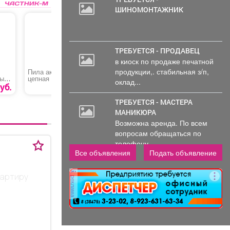
ШИНОМОНТАЖНИК
ТРЕБУЕТСЯ - ПРОДАВЕЦ
в киоск по продаже печатной
продукции,. стабильная з/п,
Пила аккумуляторная
Триммер бензиновый
Краски а
ных
цепная «Senix csx2-M3-
(бензокоса) «ЗУБР
«ErKr»
оклад...
EU»
КРБ-2500-Р»
уб.
15990 руб.
11999 руб.
ТРЕБУЕТСЯ - МАСТЕРА
МАНИКЮРА
Возможна аренда. По всем
вопросам обращаться по
телефону..
Все объявления
Подать объявление
вартиру
реклама