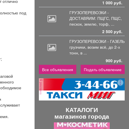
т отлично
траторов.
1 000 руб.
: График:
ГРУЗОПЕРЕВОЗКИ -
полностью под
Занятость:
ДОСТАВЯИМ: ПЩГС,
ПЩС,
ая Способ
пескок, землю, торф, ...
я: Трудовой
Количество
2 500 руб.
ов в день: 8
ГРУЗОПЕРЕВОЗКИ - ГАЗЕЛЬ
 выплат:
грузчики,
возим всё, до 2-х
месяц Сфера
тонн, в ...
льности
;
Гостиничный
900 руб.
уризм Смены:
Все объявления
Подать объявление
чее место:
шаговой
иница
венного
реклама
необходимое
и
аслуживает
КАТАЛОГИ
магазинов города
ремя.
П
С