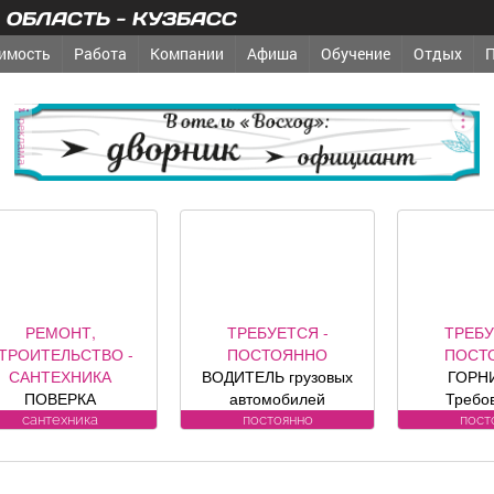
ОБЛАСТЬ - КУЗБАСС
имость
Работа
Компании
Афиша
Обучение
Отдых
реклама
РЕМОНТ,
ТРЕБУЕТСЯ -
ТРЕБУ
ТРОИТЕЛЬСТВО -
ПОСТОЯННО
ПОСТ
САНТЕХНИКА
ВОДИТЕЛЬ грузовых
ГОРН
ПОВЕРКА
автомобилей
Требо
ОДОСЧЕТЧИКОВ на
Требования к
кандидату
сантехника
постоянно
пост
дому. Установка,
кандидату: Условия:
работы Об
мена, регистрация.
Подробности по
-Влажна
ул. Лукиянова, 5.
телефону.
уборка 