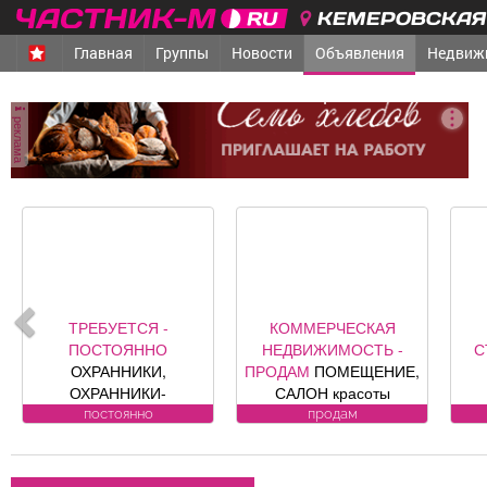
КЕМЕРОВСКАЯ 
Главная
Группы
Новости
Объявления
Недвиж
реклама
ТРЕБУЕТСЯ -
КОММЕРЧЕСКАЯ
ПОСТОЯННО
НЕДВИЖИМОСТЬ -
С
ОХРАННИКИ,
ПРОДАМ
ПОМЕЩЕНИЕ,
ОХРАННИКИ-
САЛОН красоты
ВОДИТЕЛИ Требования
«Оазис», площадь 88, 8
В
постоянно
продам
к кандидату: лицензия.
кв. м, по адресу ул.
Условия:
Юдина, 1, хороший
за
ЛИЦЕНЗИРОВАННЫЕ
ремонт, полностью с