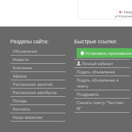
отличное, 34 кв.м, 21 кв.м,
пластиковые окна, новая
г Межд
сантехника, не угловая, 
ул Космонав
посредников, теплая, чи
квартира, в ванной и кухн
кафель, окна пластиковы
пол - ламинат, или меняю
Разделы сайта:
Быстрые ссылки:
комн. кв., 1 этаж.
Объявления
Установить приложени
Новости
Личный кабинет
Компании
Подать объявление
Афиша
Подать объявление в
Расписание занятий
газету
Расписание автобусов
Поздравить
Погода
Скачать газету "Частник-
М"
Контакты
Наши вакансии