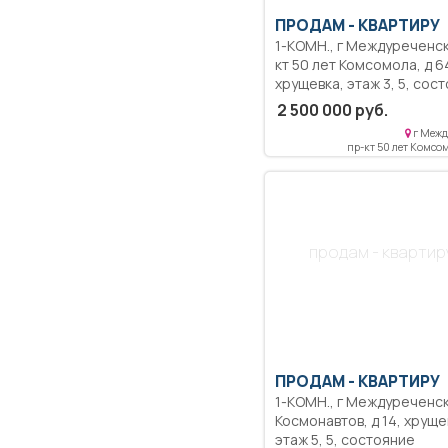
ПРОДАМ -
КВАРТИРУ
1-КОМН., г Междуреченск, пр-
кт 50 лет Комсомола, д 6
хрущевка, этаж 3, 5, состояние
среднее, застекленный
2 500 000 руб.
балкон, не угловая, В
г Межд
кирпичной доме. Тёплая,
пр-кт 50 лет Комсом
тихий подъезд. Рядом
несколько магазинов.
продам - квартир
ПРОДАМ -
КВАРТИРУ
1-КОМН., г Междуреченск, ул
Космонавтов, д 14, хрущевка,
этаж 5, 5, состояние