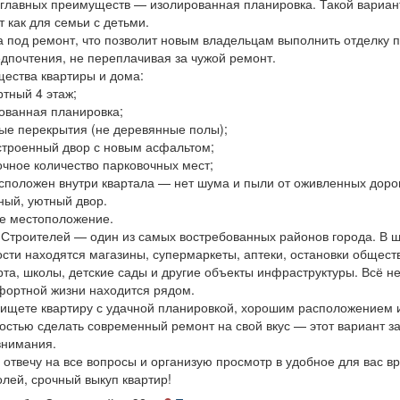
 главных преимуществ — изолированная планировка. Такой вариан
админис
 как для семьи с детьми.
Условия
а под ремонт, что позволит новым владельцам выполнить отделку 
Сменный 
едпочтения, не переплачивая за чужой ремонт.
Постоянн
ества квартиры и дома:
оформлени
ртный 4 этаж;
договор 
рованная планировка;
рабочих час
ные перекрытия (не деревянные полы);
Частота
устроенный двор с новым асфальтом;
Дважды в 
очное количество парковочных мест;
деяте
асположен внутри квартала — нет шума и пыли от оживленных дорог
компании: 
ный, уютный двор.
бизнес и т
е местоположение.
2/2 Рабо
 Строителей — один из самых востребованных районов города. В 
Гост
ости находятся магазины, супермаркеты, аптеки, остановки общест
рта, школы, детские сады и другие объекты инфраструктуры. Всё 
фортной жизни находится рядом.
 ищете квартиру с удачной планировкой, хорошим расположением 
остью сделать современный ремонт на свой вкус — этот вариант з
внимания.
 отвечу на все вопросы и организую просмотр в удобное для вас в
лей, срочный выкуп квартир!