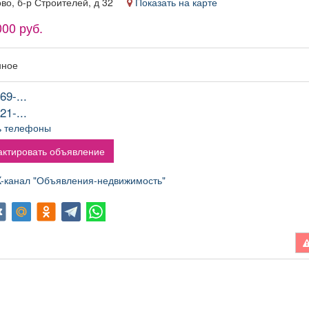
ово, б-р Строителей, д 32
Показать на карте
000 руб.
нное
69-...
21-...
ь телефоны
ктировать объявление
канал "Объявления-недвижимость"