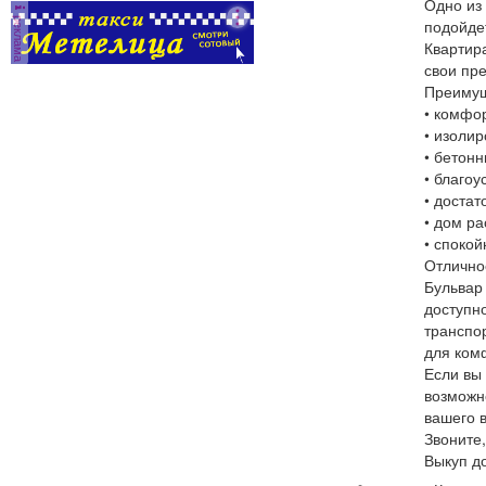
Одно из
реклама
подойдет
Квартир
свои пр
Преимущ
• комфо
• изоли
• бетон
• благо
• достат
• дом р
• спокой
Отлично
Бульвар
доступн
транспо
для ком
Если вы
возможн
вашего 
Звоните,
Выкуп до