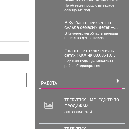
тоннеля идут в
На объекте прошло выездное
соответствии с графиком
совещание под
председательством первого
заместителя Главы
В Кузбассе неизвестна
Новокузнецка Евгения Бедарева.
судьба семерых детей –
В настоящее...
как сквозь землю
В Кемеровской области пропали
провалились
несколько детей, поиски
затянулись, но пока не дали
никакого результата. ...
Плановые отключения на
сетях ЖКХ на 08.08.-10
августа 2026 г. (г.
Г орячая вода Куйбышевский
Новокузнецк)
район: Садопарковая
19,23,25,27,
29,31,33,35,28/1,28/2,28,30,...
РАБОТА
ТРЕБУЕТСЯ - МЕНЕДЖЕР ПО
ПРОДАЖАМ
автозапчастей
ТРЕБУЕТСЯ -