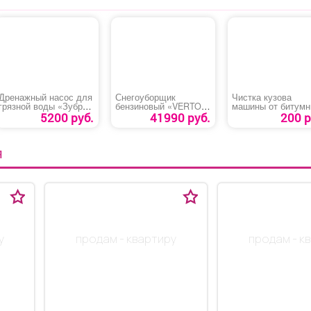
Дренажный насос для
Снегоуборщик
Чистка кузова
грязной воды «Зубр
бензиновый «VERTON
машины от битум
НПГ-М1-750»
ICE SB-661»
пятен
5200 руб.
41990 руб.
200 р
Я
у
продам - квартиру
продам - к