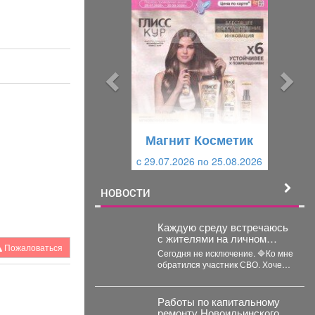
р
л
е
е
д
д
ы
у
д
ю
у
щ
щ
и
Магнит Косметик
и
й
c 29.07.2026 по 25.08.2026
й
НОВОСТИ
Каждую среду встречаюсь
с жителями на личном
Пожаловаться
приёме.
Сегодня не исключение. 🔷Ко мне
обратился участник СВО. Хочет
развивать своё дело -
перерабатывать...
Работы по капитальному
ремонту Новоильинского