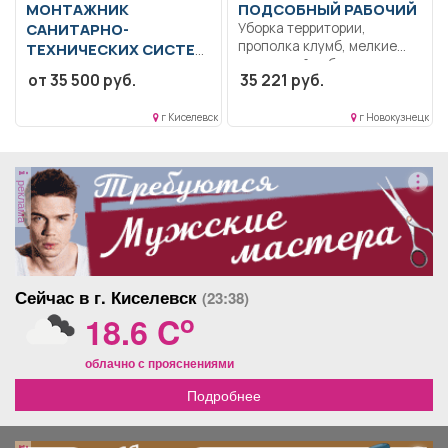
МОНТАЖНИК
ПОДСОБНЫЙ РАБОЧИЙ
САНИТАРНО-
Уборка территории,
прополка клумб, мелкие
ТЕХНИЧЕСКИХ СИСТЕМ
ремонтный работы..
и оборудования
от 35 500 руб.
35 221 руб.
Неполный рабочий...
Образование: Среднее
профессиональное
г Киселевск
г Новокузнецк
образование.. Выполняет
монтаж и ремонт,...
реклама
Сейчас в г. Киселевск
(23:38)
o
18.6 C
облачно с прояснениями
Подробнее