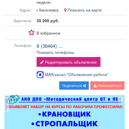
неделя.
Афиша
Обучение
Проекты
Адрес:
г Киселевск
Показать на карте
Зарплата:
35 200 руб.
В избранное
Товары
Поздравления
Погода
8 (38464) ...
Телефон:
Показать телефоны
Редактировать объявление
ТВ программа
Я - пенсионер
MAX-канал "Объявления-работа"
Поделиться
Пожаловаться
реклама