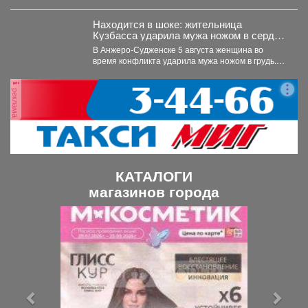
Центральной библиотеке Мысков и сразу стала...
Находится в шоке: жительница
Кузбасса ударила мужа ножом в сердце
- подробности
В Анжеро-Судженске 5 августа женщина во
время конфликта ударила мужа ножом в грудь.
Мужчина скончался....
реклама
КАТАЛОГИ
магазинов города
П
С
р
л
е
е
д
д
ы
у