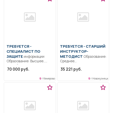
ТРЕБУЕТСЯ -
ТРЕБУЕТСЯ - СТАРШИЙ
СПЕЦИАЛИСТ ПО
ИНСТРУКТОР-
ЗАЩИТЕ
МЕТОДИСТ
информации
Образование:
Образование: Высшее..
Среднее
Разработка документации
профессиональное
70 000 руб.
35 221 руб.
по информационной
образование..
безопасности (ИСПДн,
Систематически повышать
г Кемерово
г Новокузнецк
КИИ);...
свой профессиональный
уровень,...