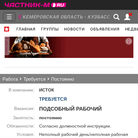
☰
КЕМЕРОВСКАЯ ОБЛАСТЬ - КУЗБАСС
ГЛАВНАЯ
ГРУППЫ
НОВОСТИ
ОБЪЯВЛЕНИЯ
НЕДВ
Главная
Группы
Новости
реклама
Объявления
Недвижимость
Услуги
работа
требуется
постоянно
В компанию:
ИСТОК
ТРЕБУЕТСЯ
Работа
Транспорт
Компании
ПОДСОБНЫЙ РАБОЧИЙ
Вакансия:
Занятость:
постоянно
Обязанности:
Согласно должностной инструкции.
Условия:
Неполный рабочий день/неполная рабочая