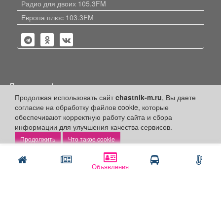
Радио для двоих 105.3FM
Европа плюс 103.3FM
Политика конфиденциальности
Продолжая использовать сайт
chastnik-m.ru
, Вы даете
Публикации с пометкой «Реклама», «На правах рекламы»,
согласие на обработку файлов cookie, которые
«Партнёрский проект» оплачены рекламодателем.
Редакция сайта не несет ответственности за достоверность
обеспечивают корректную работу сайта и сбора
информации, содержащейся в рекламных материалах и
информации для улучшения качества сервисов.
объявлениях.
Что такое cookie
+16
© 2006-2026
ООО "Частник-М"
Написать
Позвонить
Объявления