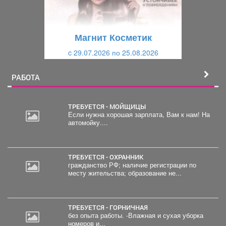
д
ю
у
щ
щ
и
Магнит Косметик
и
й
c 29.07.2026 по 25.08.2026
й
РАБОТА
ТРЕБУЕТСЯ - МОЙЩИЦЫ
Если нужна хорошая зарплата, Вам к нам! На
автомойку....
ТРЕБУЕТСЯ - ОХРАННИК
гражданство РФ; наличие регистрации по
месту жительства; образование не...
ТРЕБУЕТСЯ - ГОРНИЧНАЯ
без опыта работы. -Влажная и сухая уборка
номеров и...