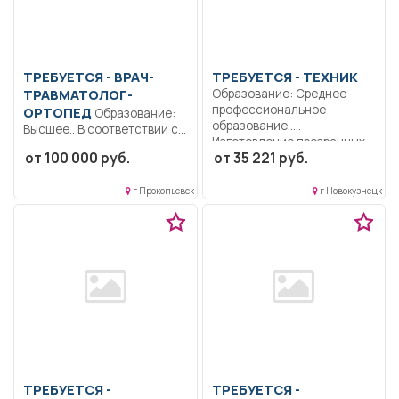
ТРЕБУЕТСЯ - ВРАЧ-
ТРЕБУЕТСЯ - ТЕХНИК
ТРАВМАТОЛОГ-
Образование: Среднее
профессиональное
ОРТОПЕД
Образование:
образование..
Высшее.. В соответствии с
Изготовление прозрачных
должностной инструкцией,
от 100 000 руб.
от 35 221 руб.
шлифов; изготовление
утвержденной в...
угольных...
г Прокопьевск
г Новокузнецк
ТРЕБУЕТСЯ -
ТРЕБУЕТСЯ -