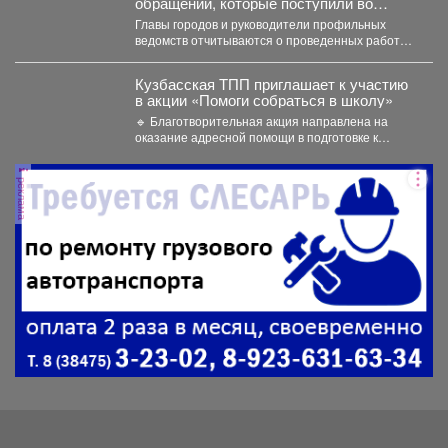
обращений, которые поступили во
время прямого эфира 28 июля.
Главы городов и руководители профильных
ведомств отчитываются о проведенных работах,
обязательно подтверждают их фото и...
Кузбасская ТПП приглашает к участию
в акции «Помоги собраться в школу»
🔹 Благотворительная акция направлена на
оказание адресной помощи в подготовке к
новому учебному году первоклассников...
реклама