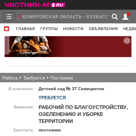
☰
КЕМЕРОВСКАЯ ОБЛАСТЬ - КУЗБАСС
ГЛАВНАЯ
ГРУППЫ
НОВОСТИ
ОБЪЯВЛЕНИЯ
НЕДВ
Главная
Группы
Новости
реклама
Объявления
Недвижимость
Услуги
работа
требуется
постоянно
В компанию:
Детский сад № 37 Семицветик
ТРЕБУЕТСЯ
Работа
Транспорт
Компании
РАБОЧИЙ ПО БЛАГОУСТРОЙСТВУ,
Вакансия:
ОЗЕЛЕНЕНИЮ И УБОРКЕ
ТЕРРИТОРИИ
Занятость:
постоянно