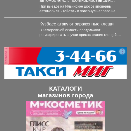
запрещающий сигнал светофора
При выезде на Ильинское шоссе вповернь
автомобиля «Тойота» в повернул направо на
красный свет. Сотрудники...
Кузбасс атакуют зараженные клещи
В Кемеровской области продолжают
регистрировать случаи присасывания клещей.
Управление Роспотребнадзора по Кемеровской
области опубликовало...
реклама
КАТАЛОГИ
магазинов города
П
С
р
л
е
е
д
д