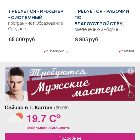
ТРЕБУЕТСЯ - ИНЖЕНЕР
ТРЕБУЕТСЯ - РАБОЧИЙ
- СИСТЕМНЫЙ
ПО
программист Образование:
БЛАГОУСТРОЙСТВУ,
Среднее
озеленению и уборке
профессиональное
территории Уборка и
65 000 руб.
8 805 руб.
образование..
поддержание чистоты
Администрирование
производственных,
Windows, диагностика,
г Новокузнецк
г Калтан
служебных...
устранение ошибок;...
реклама
Сейчас в г. Калтан
(20:05)
o
19.7 C
небольшая облачность
Подробнее