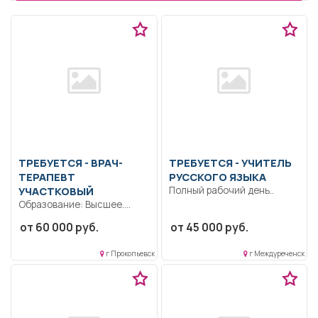
ТРЕБУЕТСЯ - ВРАЧ-
ТРЕБУЕТСЯ - УЧИТЕЛЬ
ТЕРАПЕВТ
РУССКОГО ЯЗЫКА
УЧАСТКОВЫЙ
Полный рабочий день..
Образование: Высшее.
Сертификат специалиста,
от 60 000 руб.
от 45 000 руб.
свидетельство об
аккредитации.. Полный
г Прокопьевск
г Междуреченск
рабочий день..