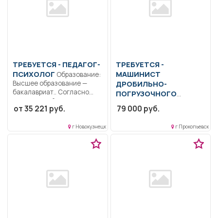
ТРЕБУЕТСЯ - ПЕДАГОГ-
ТРЕБУЕТСЯ -
ПСИХОЛОГ
МАШИНИСТ
Образование:
Высшее образование —
ДРОБИЛЬНО-
бакалавриат.. Согласно
ПОГРУЗОЧНОГО
должностной инструкции..
АГРЕГАТА
Осуществлять
от 35 221 руб.
79 000 руб.
Полный...
дробление и сортировку
угля. Осуществлять
г Новокузнецк
г Прокопьевск
обслуживание ДСУ..
Сменная...