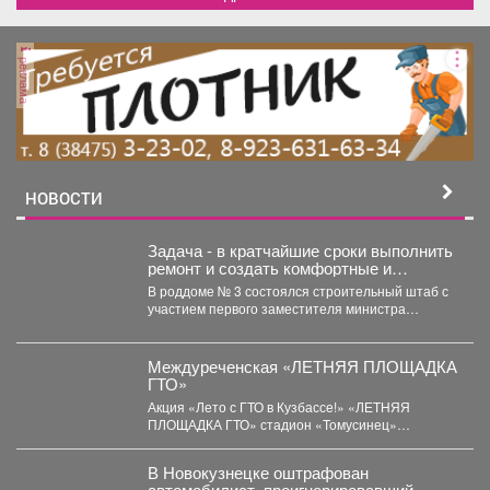
реклама
НОВОСТИ
Задача - в кратчайшие сроки выполнить
ремонт и создать комфортные и
безопасные условия для будущих мам
В роддоме № 3 состоялся строительный штаб с
и новорождённых.
участием первого заместителя министра
здравоохранения Кузбасса, руководства...
Междуреченская «ЛЕТНЯЯ ПЛОЩАДКА
ГТО»
Акция «Лето с ГТО в Кузбассе!» «ЛЕТНЯЯ
ПЛОЩАДКА ГТО» стадион «Томусинец»
работает- 4,6,11,13,18,20,25,27...
В Новокузнецке оштрафован
автомобилист, проигнорировавший