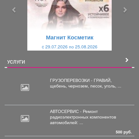
ы
у
д
ю
у
щ
щ
и
Магнит Косметик
и
й
c 29.07.2026 по 25.08.2026
й
УСЛУГИ
ГРУЗОПЕРЕВОЗКИ - ГРАВИЙ,
щебень,
чернозем, песок, уголь, ...
АВТОСЕРВИС - Ремонт
радиоэлектронных
компонентов
автомобилей: ...
500 руб.