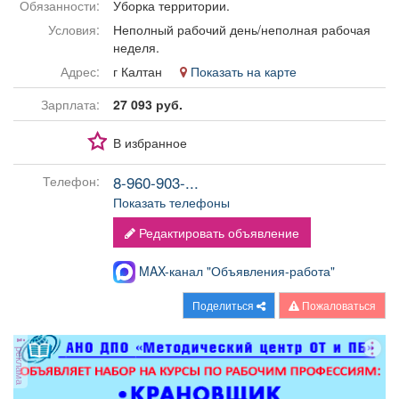
Обязанности:
Уборка территории.
Афиша
Обучение
Проекты
Условия:
Неполный рабочий день/неполная рабочая
неделя.
Адрес:
г Калтан
Показать на карте
Зарплата:
27 093 руб.
Товары
Поздравления
Погода
В избранное
8-960-903-...
Телефон:
Показать телефоны
ТВ программа
Я - пенсионер
Редактировать объявление
MAX-канал "Объявления-работа"
Поделиться
Пожаловаться
реклама