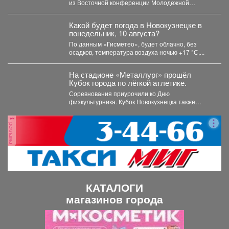
из Восточной конференции Молодежной
хоккейной лиги. Заключительный матч
новокузнечане провели...
Какой будет погода в Новокузнецке в
понедельник, 10 августа?
По данным «Гисметео», будет облачно, без
осадков, температура воздуха ночью +17 °С,...
На стадионе «Металлург» прошёл
Кубок города по лёгкой атлетике.
Соревнования приурочили ко Дню
физкультурника. Кубок Новокузнецка также
прошел в рамках Всероссийского проекта
«Шахтерское братство....
реклама
КАТАЛОГИ
магазинов города
П
С