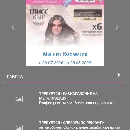
р
л
е
е
д
д
ы
у
д
ю
у
щ
щ
и
Магнит Косметик
и
й
c 29.07.2026 по 25.08.2026
й
РАБОТА
ТРЕБУЕТСЯ - РАЗНОРАБОЧИЕ НА
МЕТАЛЛОБАЗУ
График работы 5/2. Возможна подработка..
20
000
руб.
ТРЕБУЕТСЯ - СЛЕСАРЬ ПО РЕМОНТУ
автомобилей Официальная заработная плата