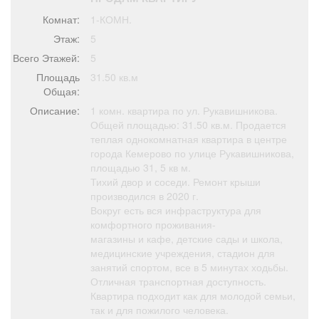
Афиша
Обучение
Проекты
Комнат:
1-КОМН.
Этаж:
5
Всего Этажей:
5
Площадь
31.50 кв.м
Товары
Поздравления
Погода
Общая:
Описание:
1 комн. квартира по ул. Рукавишникова.
Общей площадью: 31.50 кв.м. Продается
теплая однокомнатная квартира в центре
города Кемерово по улице Рукавишникова,
площадью 31, 5 кв м.
ТВ программа
Я - пенсионер
Тихий двор и соседи. Ремонт крыши
производился в 2020 г.
Вокруг есть вся инфраструктура для
комфортного проживания-
магазины и кафе, детские сады и школа,
медицинские учреждения, стадион для
занятий спортом, все в 5 минутах ходьбы.
Отличная транспортная доступность.
Квартира подходит как для молодой семьи,
так и для пожилого человека.