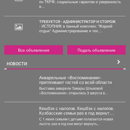
по ТКРФ; социальные гарантии и уверенность
в...
ТРЕБУЕТСЯ - АДМИНИСТРАТОР И СТОРОЖ
- ИСТОПНИК в банный комплекс "Жаркий
отдых" Администрирование и тех....
Все объявления
Подать объявление
НОВОСТИ
Акварельные «Воспоминания»
притягивают гостей со всей области
Выставка акварели Тамары Шлыковой
«Воспоминания» открылась 3 августа в
Центральной библиотеке Мысков и сразу стала...
Кешбэк с налогов. Кешбэк с налогов.
Кузбасские семьи раз в год вернут
часть уплаченных денег
С 1 июня семьям с детьми полагается новая
льгота: раз в год они могут вернуть...