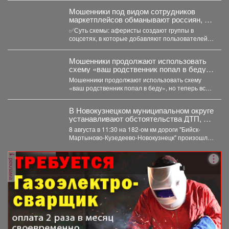
Мошенники под видом сотрудников
маркетплейсов обманывают россиян, у
которых скоро день рождения.
✅Суть схемы: аферисты создают группы в
соцсетях, в которые добавляют пользователей в
преддверии их дня...
Мошенники продолжают использовать
схему «ваш родственник попал в беду»,
но теперь все чаще применяют
Мошенники продолжают использовать схему
современные технологии.
«ваш родственник попал в беду», но теперь все
чаще применяют современные...
️В Новокузнецком муниципальном округе
устанавливают обстоятельства ДТП, в
котором травмированы пять человек
8 августа в 11:30 на 182-ом км дороги "Бийск-
двое из которых дети
Мартыново-Кузедеево-Новокузнецк" произошло
дорожно-транспортное происшествие. По
предварительным данным,...
реклама