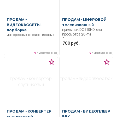
ПРОДАМ -
ПРОДАМ -
ЦИФРОВОЙ
ВИДЕОКАССЕТЫ,
телевизионный
подборка
приемник DC910HD для
просмотра 20-ти
интересных отечественных
бесплатных телепрограм,
и зарубежных фильмов.
700 руб.
новый в упаковке,
подключается к
телевизору, цена 700 руб.
г Междуреченск
г Междуреченск
продам - конвертер
продам - видеоплеер bbk
спутниковый
ПРОДАМ -
КОНВЕРТЕР
ПРОДАМ -
ВИДЕОПЛЕЕР
спутниковый
BBK