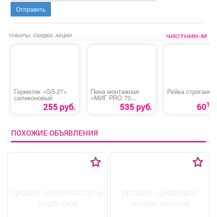
Отправить
ТОВАРЫ, СКИДКИ, АКЦИИ
Герметик «GS-27»
Пена монтажная
Рейка строганна
силиконовый
«МИГ PRO 70
ПРОФ» всесезонная
10
255 руб.
535 руб.
60
ПОХОЖИЕ ОБЪЯВЛЕНИЯ
продам - видеокассеты,
продам - цифровой
подборка
телевизионный