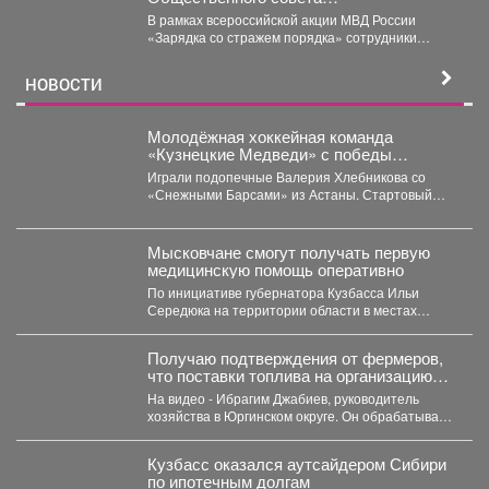
полицейские провели утреннюю зарядку
В рамках всероссийской акции МВД России
для детей из лагеря дневного
«Зарядка со стражем порядка» сотрудники
пребывания
полиции совместно с членом...
НОВОСТИ
Молодёжная хоккейная команда
«Кузнецкие Медведи» с победы
стартовала на предсезонном турнире в
Играли подопечные Валерия Хлебникова со
Омске.
«Снежными Барсами» из Астаны. Стартовый
отрезок прошёл на высоких...
Мысковчане смогут получать первую
медицинскую помощь оперативно
По инициативе губернатора Кузбасса Ильи
Середюка на территории области в местах
массового скопления людей размещаются...
Получаю подтверждения от фермеров,
что поставки топлива на организацию
уборочной кампании уже начались.
На видео - Ибрагим Джабиев, руководитель
хозяйства в Юргинском округе. Он обрабатывает
более пяти тысяч...
Кузбасс оказался аутсайдером Сибири
по ипотечным долгам