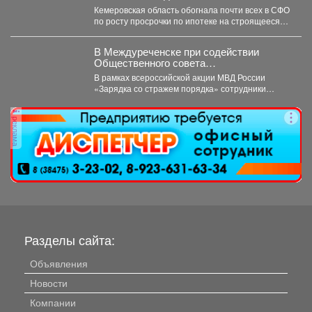
Кемеровская область обогнала почти всех в СФО
по росту просрочки по ипотеке на строящееся
жильё....
В Междуреченске при содействии
Общественного совета
полицейские провели утреннюю зарядку
В рамках всероссийской акции МВД России
для детей из лагеря дневного
«Зарядка со стражем порядка» сотрудники
пребывания
полиции совместно с членом...
реклама
Разделы сайта:
Объявления
Новости
Компании