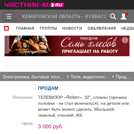
☰
КЕМЕРОВСКАЯ ОБЛАСТЬ - КУЗБАСС
ГЛАВНАЯ
ГРУППЫ
НОВОСТИ
ОБЪЯВЛЕНИЯ
НЕДВ
Главная
Группы
Новости
реклама
Объявления
Недвижимость
Услуги
электроника, бытовая техника
теле, видеотехника
продам
ПРОДАМ
Описание:
ТЕЛЕВИЗОР «Rolsen», 32", сломан (причина
поломки - не стал включаться), на детали или
Работа
Транспорт
Компании
может быть можно сделать, бБольшой,
тяжелый, плоский, ЖК.
Цена:
3 000 руб.