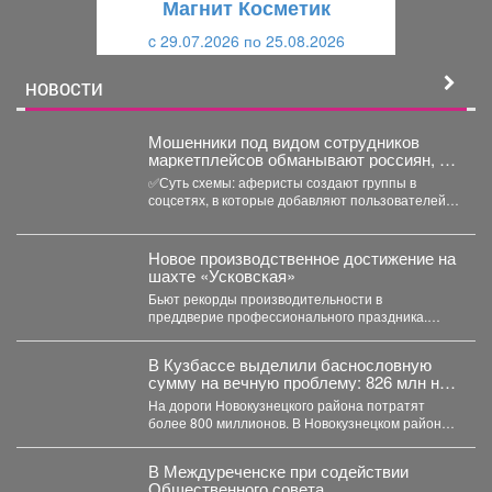
Магнит Косметик
и
й
c 29.07.2026 по 25.08.2026
й
НОВОСТИ
‍Мошенники под видом сотрудников
маркетплейсов обманывают россиян, у
которых скоро день рождения.
✅Суть схемы: аферисты создают группы в
соцсетях, в которые добавляют пользователей в
преддверии их дня...
Новое производственное достижение на
шахте «Усковская»
Бьют рекорды производительности в
преддверие профессионального праздника.
Сразу две бригады проходчиков шахты
«Усковская» с разницей...
В Кузбассе выделили баснословную
сумму на вечную проблему: 826 млн на
ремонт
На дороги Новокузнецкого района потратят
более 800 миллионов. В Новокузнецком районе в
ближайшие два...
В Междуреченске при содействии
Общественного совета