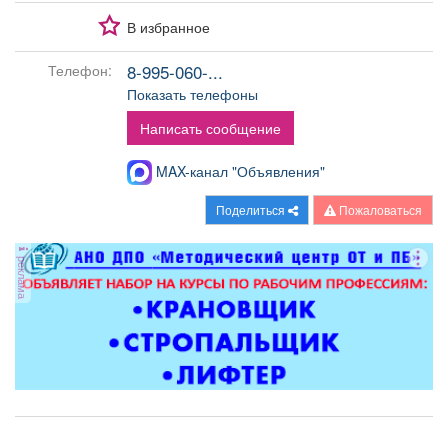
Афиша
Обучение
Проекты
В избранное
8-995-060-...
Телефон:
Показать телефоны
Товары
Поздравления
Погода
Написать сообщение
MAX-канал "Объявления"
Поделиться
Пожаловаться
ТВ программа
Я - пенсионер
реклама