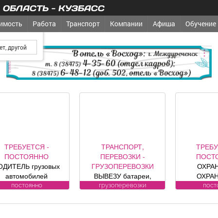
ОБЛАСТЬ - КУЗБАСС
имость
Работа
Транспорт
Компании
Афиша
Обучение
од?
реклама
ТРЕБУЕТСЯ -
ТРАНСПОРТ,
ТРЕБУ
ПОСТОЯННО
ПЕРЕВОЗКИ -
ПОСТ
ОДИТЕЛЬ грузовых
ГРУЗОПЕРЕВОЗКИ
ОХРА
автомобилей
ВЫВЕЗУ батареи,
ОХРА
Требования к
ванны, печки,
ВОДИТЕЛИ 
постоянно
грузоперевозки
пост
андидату: Условия:
холодильники, трубы.
к кандидат
Подробности по
БЕСПЛАТНО.
Усл
телефону.
ЛИЦЕНЗИ