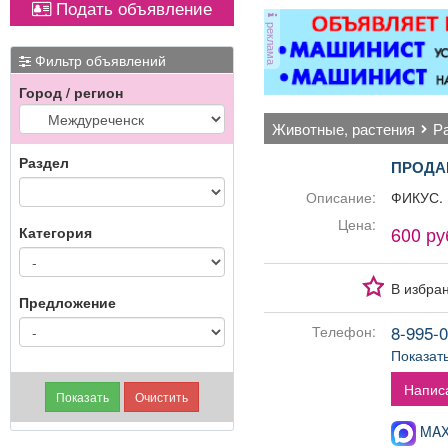
Подать объявление
магнитол,
реклама
электроусилителей
руля,
Фильтр объявлений
многофункциональных
Город / регион
дисплеев, и многого
другого. Быстро,
животные, растения
качественно, недорого!
Точная стоимость
Раздел
ПРОДА
ремонта определяется
после осмотра
Описание:
ФИКУС.
Цена:
600 ру
Категория
В избра
Предложение
8-995-0
Телефон:
Показат
Напис
MAX-