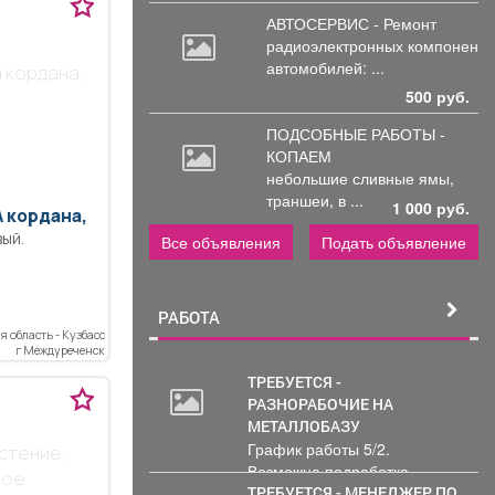
АВТОСЕРВИС - Ремонт
радиоэлектронных
компоненто
автомобилей: ...
 кордана,
500 руб.
ПОДСОБНЫЕ РАБОТЫ -
КОПАЕМ
небольшие
сливные ямы,
траншеи, в ...
1 000 руб.
 кордана,
ый.
Все объявления
Подать объявление
РАБОТА
 область - Кузбасс
г Междуреченск
ТРЕБУЕТСЯ -
РАЗНОРАБОЧИЕ НА
МЕТАЛЛОБАЗУ
График работы 5/2.
стение,
Возможна подработка..
ное
ТРЕБУЕТСЯ - МЕНЕДЖЕР ПО