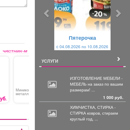
д
д
ы
у
д
ю
у
щ
щ
и
Пятерочка
и
й
c 04.08.2026 по 10.08.2026
й
УСЛУГИ
ИЗГОТОВЛЕНИЕ МЕБЕЛИ -
МЕБЕЛЬ на
заказ по вашим
размерам! ...
Миникоса
Кофе растворимый
Гермети
металлическая
«Черная карта»
универса
1 000 руб.
70
«Характер»
уб.
179 руб.
473
руб
ХИМЧИСТКА, СТИРКА -
СТИРКА ковров,
стираем
круглый год, ...