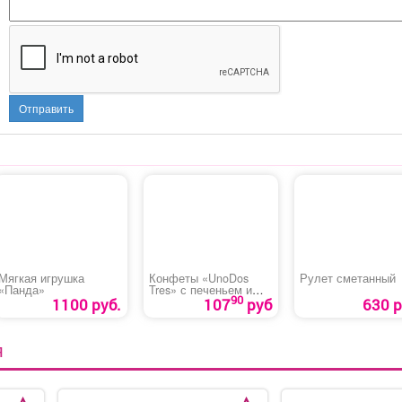
Отправить
Мягкая игрушка
Конфеты «UnoDos
Рулет сметанный
«Панда»
Tres» с печеньем и
90
карамелью
1100 руб.
107
руб
630 р
Я