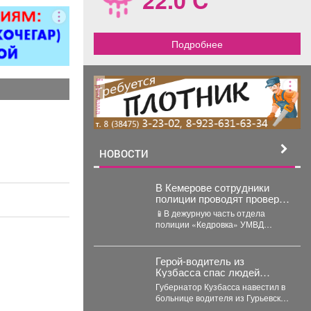
 5 разряда,
000 руб. 6
/п от 37000
Подробнее
ициальное
тройство
. пакет ООО
реклама
терлок-Н»
НОВОСТИ
В Кемерове сотрудники
полиции проводят проверку
по факту конфликта между
📱В дежурную часть отдела
двумя местными жителями
полиции «Кедровка» УМВД
России по г. Кемерово
обратились двое местных
жителей...
Герой-водитель из
Кузбасса спас людей
ценой своего здоровья
Губернатор Кузбасса навестил в
больнице водителя из Гурьевска,
который получил тяжёлое