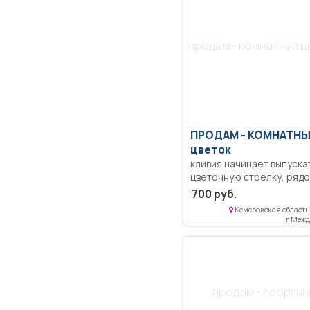
продам - комнатный ц
ПРОДАМ -
КОМНАТН
цветок
кливия начинает выпуска
цветочную стрелку, ряд
детка.
700 руб.
Кемеровская область 
г Меж
продам - георгин