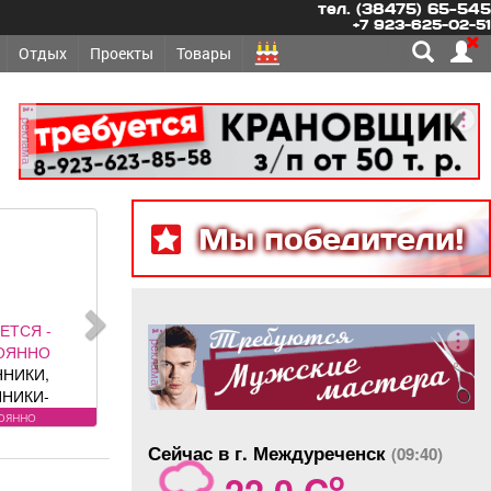
тел. (38475) 65-545
+7 923-625-02-51
Отдых
Проекты
Товары
реклама
Мы победители!
ЕТСЯ -
реклама
ОЯННО
ННИКИ,
ННИКИ-
Требования
оянно
у: лицензия.
Сейчас в г. Междуреченск
(09:40)
овия:
o
22.0 C
РОВАННЫЕ