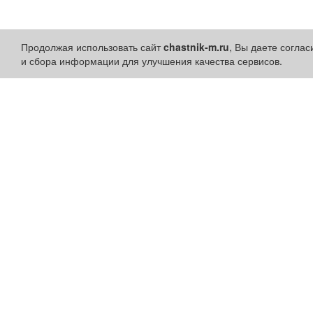
Продолжая использовать сайт
chastnik-m.ru
, Вы даете согла
и сбора информации для улучшения качества сервисов.
Разделы сайта:
Быстрые ссылки:
Объявления
Установить приложени
Новости
Личный кабинет
Компании
Подать объявление
Афиша
Подать объявление в
Расписание занятий
газету
Расписание автобусов
Поздравить
Погода
Скачать газету "Частник-
М"