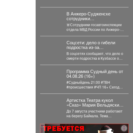
В Анжеро-Судженске
сотрудники
госавтоинспекции оказали
🚨Сотрудники госавтоинспекции
доврачебную помощь
отдела МВД России по Анжеро-
мужчине, пострадавшему
Судженскому городскому округу
от укуса гадюки
капитан полиции Виктор Шуман и
Соцсети: дело о гибели
лейтенант...
подростка из-за
"охотников" в Кузбассе
В соцсетях сообщают, что дело о
получило шокирующее
смерти подростка в Кузбассе от
развитие
рук "незаконных охотников"
переквалифицировали...
Программа Судный день от
04.08.26 (16+)
#Судныйдень 21:00 #ТВН
#происшествия #ЧП 16+ Сегодня
в программе "Судный день": 🚨
Землетрясения...
Артистка Театра кукол
«Сказ» Мария Вельдяскина
- участница театральной
До 7 августа участники работают
лаборатории «Хии Морин:
на берегу Байкала. Тема
поэзия стихий» на Байкале.
лаборатории - «Хии Морин»
(«конь ветра»),...