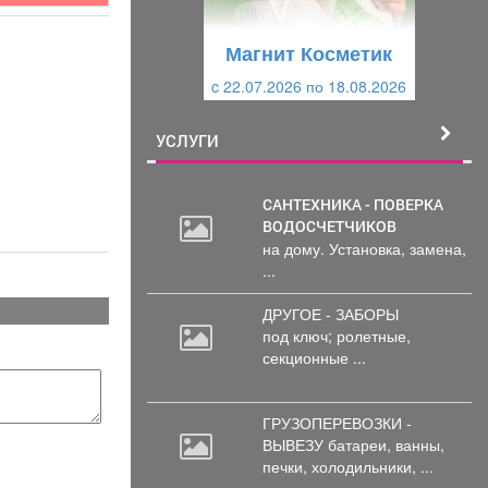
у
щ
щ
и
Магнит Косметик
Магнит Косметик
и
й
c 22.07.2026 по 18.08.2026
c 29.07.2026 по 25.08.2026
й
УСЛУГИ
САНТЕХНИКА - ПОВЕРКА
ВОДОСЧЕТЧИКОВ
на дому. Установка, замена,
...
ДРУГОЕ - ЗАБОРЫ
под
ключ; ролетные,
секционные ...
ГРУЗОПЕРЕВОЗКИ -
ВЫВЕЗУ батареи,
ванны,
печки, холодильники, ...