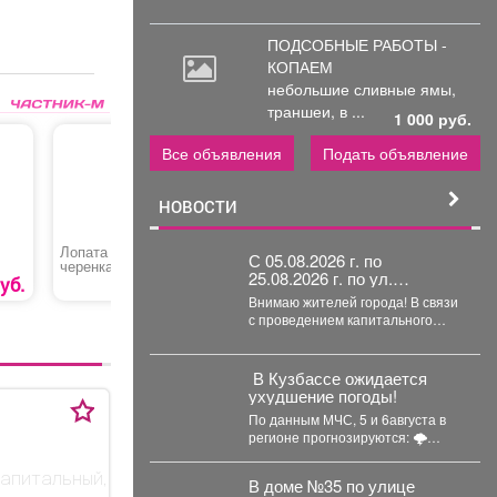
ПОДСОБНЫЕ РАБОТЫ -
КОПАЕМ
небольшие
сливные ямы,
траншеи, в ...
1 000 руб.
Все объявления
Подать объявление
НОВОСТИ
Лопата штыковая без
Укрепление корней
Долговре
С 05.08.2026 г. по
черенка К2
волос
укладка
25.08.2026 г. по ул.
уб.
272 руб.
450 руб.
Кузнецкая вводится
Внимаю жителей города! В связи
реверсивное движения для
с проведением капитального
автотранспорта
ремонта тепловой сети с
05.08.2026 г....
️ В Кузбассе ожидается
ухудшение погоды!
По данным МЧС, 5 и 6августа в
регионе прогнозируются: 🌩
грозы; 🌧 сильные...
капитальный,
В доме №35 по улице