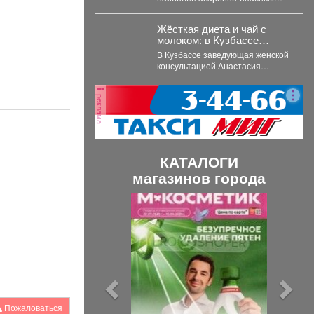
водителей
участках города, где риск
.
дорожно-транспортных
Жёсткая диета и чай с
происшествий особенно высок.
молоком: в Кузбассе
Основная...
мамам рассказали правду
В Кузбассе заведующая женской
о грудном вскармливании
консультацией Анастасия
Подушко развеяла популярные
мифы о питании кормящих мам.
реклама
...
КАТАЛОГИ
магазинов города
П
С
р
л
е
е
д
д
ы
у
д
ю
Пожаловаться