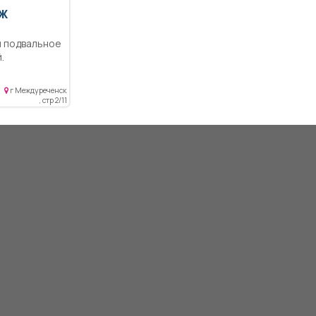
Ж
и подвальное
.
г Междуреченск
, стр 2/11