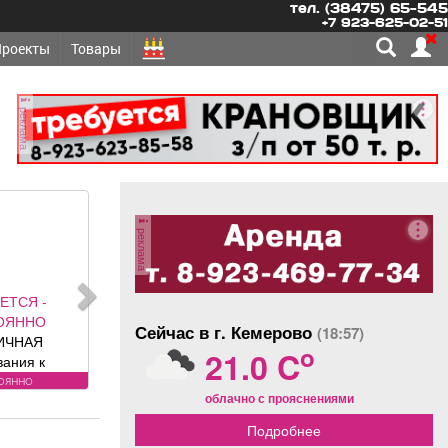
тел. (38475) 65-545
+7 923-625-02-51
Проекты
Товары
реклама
реклама
ОНТ,
ЛЬСТВО -
Сейчас в г. Кемерово
(18:57)
ЕХНИКА
o
21.0 C
ЕРКА
ТЧИКОВ на
ехника
облачно с прояснениями
становка,
егистрация.
Подробнее
янова, 5.