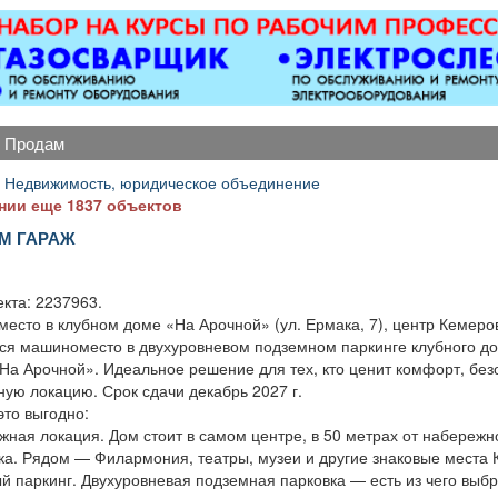
катные ворота; все
катные ворота; все
апартаментов.
апартаментов.
ды сварочных работ;
ды сварочных работ;
-Комплектация номеров
-Комплектация номеров
таллоконструкции;
таллоконструкции;
всем необходимым
всем необходимым
бетонные работы
бетонные работы
перед заселением
перед заселением
любой сложности.
любой сложности.
постояльцев. -Смена
постояльцев. -Смена
енсионерам скидка
енсионерам скидка
постельного белья и
постельного белья и
продам
10%.
10%.
полотенец. -Стирка и
полотенец. -Стирка и
глажка. -Поливка
глажка. -Поливка
 Недвижимость, юридическое объединение
растений. -Проверка
растений. -Проверка
нии еще 1837 объектов
состояния
состояния
М ГАРАЖ
электрических приборов
электрических приборов
— телевизора,
— телевизора,
кондиционера,
кондиционера,
кта: 2237963.
холодильника и др.
холодильника и др.
есто в клубном доме «На Арочной» (ул. Ермака, 7), центр Кемеро
-Пополнение запаса
-Пополнение запаса
ся машиноместо в двухуровневом подземном паркинге клубного до
предметов личной
предметов личной
«На Арочной». Идеальное решение для тех, кто ценит комфорт, без
гигиены, а также мини-
гигиены, а также мини-
ную локацию. Срок сдачи декабрь 2027 г.
бара. -Уборка зон
бара. -Уборка зон
это выгодно:
отдыха, коридоров и
отдыха, коридоров и
жная локация. Дом стоит в самом центре, в 50 метрах от набережн
служебных помещений.
служебных помещений.
ка. Рядом — Филармония, театры, музеи и другие знаковые места 
-Выполнение
-Выполнение
й паркинг. Двухуровневая подземная парковка — есть из чего выбр
отдельных поручений
отдельных поручений