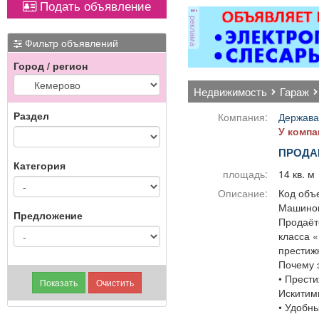
Подать объявление
Вывоз мусора.
Вывоз мусора.
магнитол,
магнитол,
от
от
реклама
электроусилителей
электроусилителей
ви
ви
руля,
руля,
ме
ме
Фильтр объявлений
многофункциональных
многофункциональных
Город / регион
дисплеев, и многого
дисплеев, и многого
другого. Быстро,
другого. Быстро,
П
П
недвижимость
гараж
качественно, недорого!
качественно, недорого!
Точная стоимость
Точная стоимость
Раздел
Компания:
Держава
ремонта определяется
ремонта определяется
У компа
после осмотра
после осмотра
ПРОДА
Категория
площадь:
14 кв. м
Описание:
Код объе
Машином
Предложение
Продаёт
класса 
престиж
Почему 
• Прести
Искитим
• Удобны