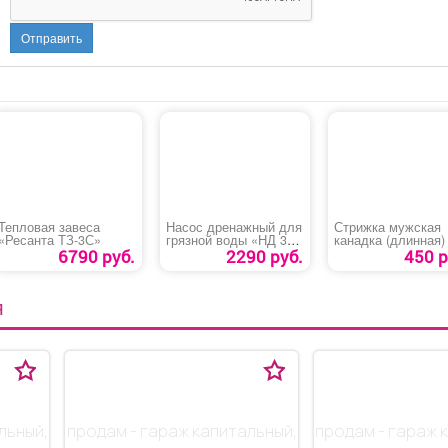
Отправить
Тепловая завеса
Насос дренажный для
Стрижка мужская
«Ресанта ТЗ-3С»
грязной воды «НД 350
канадка (длинная)
Победа»
6790 руб.
2290 руб.
450 р
Я
льный,
продам - гараж капитальный,
продам - гараж 