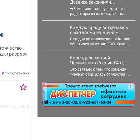
Дузенко закончили
капитальный ремонт
➡️Заменили: теплоузел, стояки,
системы отопления.
радиаторы во всех квартирах.
Вместо старых - новые
биметаллические батареи (они
Каждую среду встречаюсь
сделаны...
с жителями на личном
Ж
приёме.
Сегодня не исключение. 🔷Ко мне
обратился участник СВО. Хочет
тричество ,
развивать своё дело -
дки разреза
перерабатывать...
Календарь матчей
напротив ш.
Чемпионата России ВХЛ,
от дороги.
который должен был
Это связано с тем, что команда
ь
появиться сегодня,
г Междуреченск
"Челны" отказалась от участия в
опубликуют позднее.
теку под
турнире из-за финансовых
проблем...
реклама
капитальный,