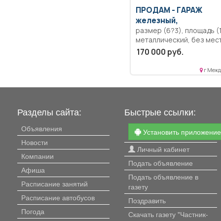
из кожи). Из инструмент
ПРОДАМ -
ГАРАЖ
есть станок для заточки,
железный,
тиски, кувалды, молотки,
размер (6?3), площадь (1
топоры, гаечные ключи,
металлический, без мест
шестигранники, отвёртки
пол метал, по низу толс
170 000 руб.
компрессор для подкачк
трубы как сани.
колес. Если что-то не нужно
вывезем.
г Межд
Разделы сайта:
Быстрые ссылки:
Объявления
Установить приложени
Новости
Личный кабинет
Компании
Подать объявление
Афиша
Подать объявление в
Расписание занятий
газету
Расписание автобусов
Поздравить
Погода
Скачать газету "Частник-