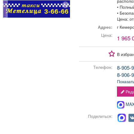
располо
реклама
• Полны
• Безоп
Цена: от
Адрес:
г Кемер
Цена:
1 965 
В избра
8-905-9
Телефон:
8-906-9
Показат
Реда
MAX-
Поделиться: