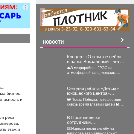
реклама
НОВОСТИ
Концерт «Открытое небо»
в парке Вокзальный - лето
поёт и танцует!
☁️В микрорайоне ГРЭС на
атмосферной танцплощадке
прошёл концерт «Открытое
небо». Под летние ритмы с
ва
радостью...
Сегодня ребята «Детско-
юношеского центра»
ма бизнес-
отправились в необычное
опасность и
🚂 Поезд Победы: путешествие
путешествие - на борт
сквозь время глазами детей 🚂
«Поезда Победы».
Сегодня ребята «Детско-
юношеского центра»
ой реки
В Прокопьевске
отправились...
сотрудники
Кемерова.
Госавтоинспекции провели
👮‍♂Наряды несли службу на
ать этаж и
массовую проверку
наиболее аварийно-опасных