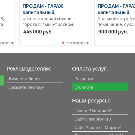
ов
ПРОДАМ -
ГАРАЖ
ПРОДАМ -
ГАРА
капитальный,
капитальный,
8),
расположенный вблизи
большой погреб 
а,
города в 2 минут ходьбы,
помещение, сухой
,
тые
дорогу всегда чистят, имеется
445 000 руб.
900 000 руб.
и
смотровая яма. Крыша не
течёт. Гараж и земельный
уреченск
г Междуреченск
участок в собственности. Все
вопросы по телефону!
Рекламодателям:
Оплата услуг:
Бизнес-кабинет
Расценки
е
Заказать рекламу
Оплатить
Наши ресурсы:
Газета "Частник-М"
Сайт chastnik-m.ru
Сайт "Частник. Маркет"