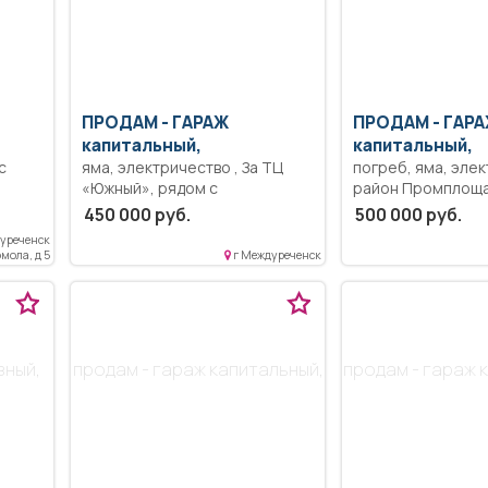
ПРОДАМ -
ГАРАЖ
ПРОДАМ -
ГАРА
капитальный,
капитальный,
с
яма, электричество , За ТЦ
погреб, яма, элек
«Южный», рядом с
район Промплоща
ентре
подстанцией.
«Ольжерасский», 
450 000 руб.
500 000 руб.
Усинская, 1-й ряд 
уреченск
е,
Есть возможност
мола, д 5
г Междуреченск
ая
оформления в ипо
мний
17% годовых.
 есть
тура.
зный,
продам - гараж капитальный,
продам - гараж 
тво
лекте
вочки