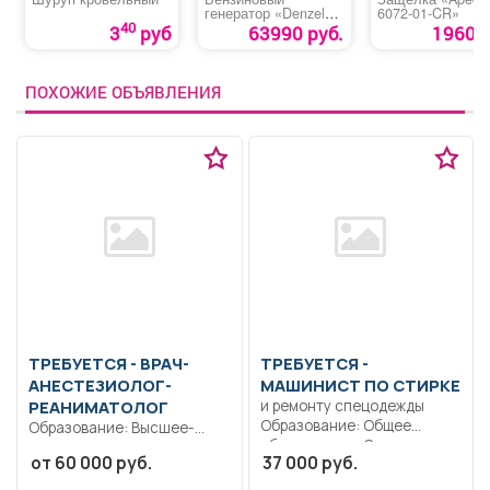
генератор «Denzel
6072-01-CR»
GE 8900»
40
3
руб
63990 руб.
1960 р
ПОХОЖИЕ ОБЪЯВЛЕНИЯ
ТРЕБУЕТСЯ - ВРАЧ-
ТРЕБУЕТСЯ -
АНЕСТЕЗИОЛОГ-
МАШИНИСТ ПО СТИРКЕ
РЕАНИМАТОЛОГ
и ремонту спецодежды
Образование: Общее
Образование: Высшее-
образование.. Стирка
специалитет,
от 60 000 руб.
37 000 руб.
спецодежды, полотенец,
магистратура.
штор...
Ответственность.