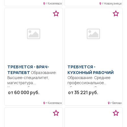
г Киселевск
г Новокузнецк
Дисциплинированность..
Выполнение должностных
обязанностей согласно
должностной...
ТРЕБУЕТСЯ - ВРАЧ-
ТРЕБУЕТСЯ -
ТЕРАПЕВТ
КУХОННЫЙ РАБОЧИЙ
Образование:
Высшее-специалитет,
Образование: Среднее
магистратура.
профессиональное
Коммуникабельность.
образование.. Содержит в
от 60 000 руб.
от 35 221 руб.
Ответственность..
надлежащей чистоте
Выполнение должностных
кухонный...
обязанностей согласно
г Киселевск
г Белово
должностной...