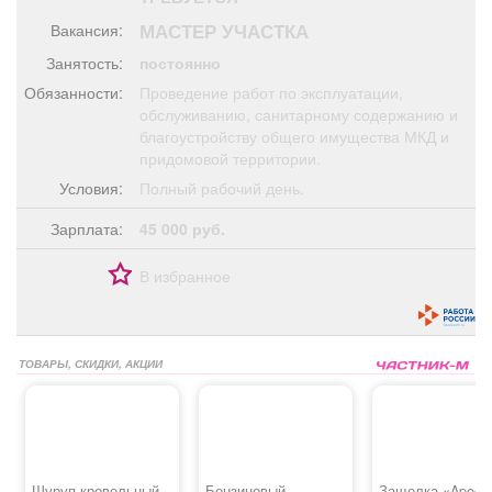
Афиша
Обучение
Проекты
МАСТЕР УЧАСТКА
Вакансия:
Занятость:
постоянно
Обязанности:
Проведение работ по эксплуатации,
обслуживанию, санитарному содержанию и
благоустройству общего имущества МКД и
Товары
Поздравления
Погода
придомовой территории.
Условия:
Полный рабочий день.
Зарплата:
45 000 руб.
ТВ программа
Я - пенсионер
В избранное
ТОВАРЫ, СКИДКИ, АКЦИИ
Шуруп кровельный
Бензиновый
Защелка «Apecs