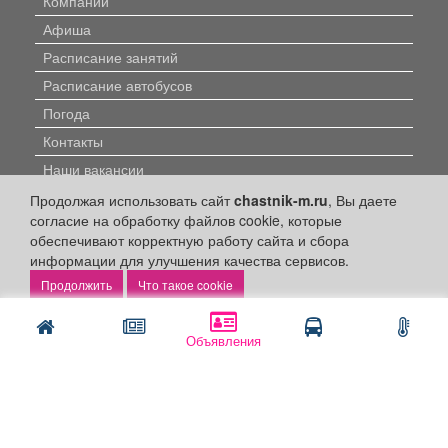
Компании
Афиша
Расписание занятий
Расписание автобусов
Погода
Контакты
Наши вакансии
Продолжая использовать сайт
chastnik-m.ru
, Вы даете
Быстрые ссылки:
согласие на обработку файлов cookie, которые
обеспечивают корректную работу сайта и сбора
Установить приложение
информации для улучшения качества сервисов.
Что такое cookie
Личный кабинет
Подать объявление
Объявления
Подать объявление в газету
Поздравить
Скачать газету "Частник-М"
Рекламодателям: