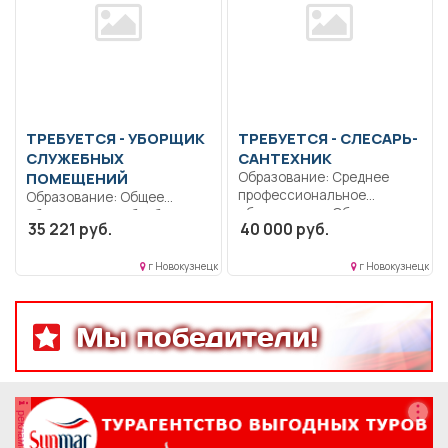
ТРЕБУЕТСЯ - УБОРЩИК
ТРЕБУЕТСЯ - СЛЕСАРЬ-
СЛУЖЕБНЫХ
САНТЕХНИК
ПОМЕЩЕНИЙ
Образование: Среднее
профессиональное
Образование: Общее
образование.. Обеспечение
образование.. Обработка
35 221 руб.
40 000 руб.
исправного состояния,
оборудования, уборка
безаварийной работы...
помещений.. Полный
г Новокузнецк
г Новокузнецк
рабочий...
Мы победители!
реклама