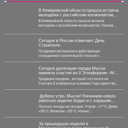
В Кемеровской области прошла встреча
молодёжи с российским космонавтом,
Героем Российской Федерации
В Кемеровской области прошла встреча
Александром Лазуткиным
молодёжи с российским космонавтом, Героем
Российской Федерации Александром
Лазуткиным, который...
Сегодня в России отмечают День
Строителя.
Поздравил ветеранов и действующих
сотрудников строительной отрасли с
профессиональным праздником! Сегодня в
России отмечают День...
Сегодня делегация города Мыски
приняла участие во II Этнофоруме «Мир
коренных народов.
Традиции предков», который состоялся на
Секторе Е в Шерегеше в рамках Года единства
народов России....
️ Доброе утро, Мыски! Начинаем новую
рабочую неделю бодро и с хорошим
настроением!
Прогноз погоды на сегодня: Утром: +17°C; Днём:
+26°C; Вечером: +25°C; Ночью:...
За прошедшую неделю в
Междуреченске всего произошло 8