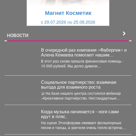
у
щ
щ
и
Магнит Косметик
и
й
c 29.07.2026 по 25.08.2026
й
НОВОСТИ
В очередной раз компания «Фаберлик» и
Алена Кемаева помогают нашим
хвостикам!
В этот раз снова пришла финансовая помощь -
10 000 рублей. Мы долго думали...
Социальное партнерство: взаимная
выгода для взаимного роста
🤝 На базе нашего центра состоялся вебинар
«Креативное партнёрство. Нестандартные
решения для коллабораций в социальном...
Когда музыка начинается - ноги сами
идут в пляс.
На сцене Этнофорума оживают фольклорные
песни и танцы, а зрители очень тепло встречают
артистов, энергия...