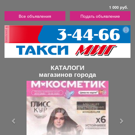
1 000 руб.
Все объявления
Подать объявление
реклама
КАТАЛОГИ
магазинов города
П
С
р
л
е
е
д
д
ы
у
д
ю