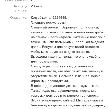
Афиша
Обучение
Проекты
Площадь
23 кв.м
Общая:
Описание:
Код объекта: 2224649.
Спешите посмотреть!
Отличный ремонт! Выровнен пол и стены,
Товары
Поздравления
Погода
замена проводки. В санузле поменены трубы,
на стенах и полу кафель. Натяжные потолки с
точечными светильниками. Хорошая входная
дверь. Бонусом для покупателей остается
мебель, которую вы видите на фото.
Выведена кухонная зона, что очень удобно
ТВ программа
Я - пенсионер
для проживания.
Сам дом расположен в отдаленности от
проезжей части, что обеспечит вам тишину и
отсутствие пыли. Большая зеленная зона с
игровыми площадками.
В пешей доступности детские сады, школа.
Также недалеко расположены несколько
торговых центров и остановка транспорта.
Звоните нам прямо сейчас! Мы гарантируем
безопасную сделку и юридическую поддержку