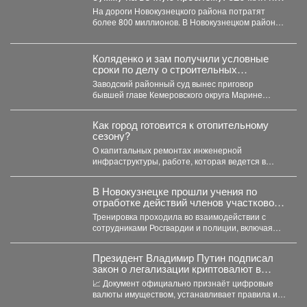
ремонт
На дороги Новокузнецкого района потратят
более 800 миллионов. В Новокузнецком районе в
ближайшие два...
Коляденко и зам получили условные
сроки по делу о строительных
махинациях
Заводский районный суд вынес приговор
бывшей главе Кемеровского округа Марине
Коляденко и её заместителю Татьяне...
Как город готовится к отопительному
сезону?
О капитальных ремонтах инженерной
инфраструктуры, работе, которая ведется в
жилом фонде и социальных учреждениях,
восстановлении...
В Новокузнецке прошли учения по
отработке действий членов участковой
избирательной комиссии в нештатных
Тренировка проходила во взаимодействии с
ситуациях на предстоящих выборах.
сотрудниками Росгвардии и полиции, включая
специалистов кинологической службы.
Президент Владимир Путин подписал
закон о легализации криптовалют в
России.
📈 Документ официально признаёт цифровые
валюты имуществом, устанавливает правила их
оборота и гарантирует судебную защиту...