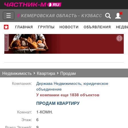
☰
КЕМЕРОВСКАЯ ОБЛАСТЬ - КУЗБАСС
ГЛАВНАЯ
ГРУППЫ
НОВОСТИ
ОБЪЯВЛЕНИЯ
НЕДВ
Главная
Группы
Новости
реклама
Объявления
Недвижимость
Услуги
недвижимость
квартира
продам
Компания:
Держава Недвижимость, юридическое
объединение
У компании еще 1838 объектов
Работа
Транспорт
Компании
ПРОДАМ КВАРТИРУ
Комнат:
1-КОМН.
Этаж:
6
Всего Этажей:
9