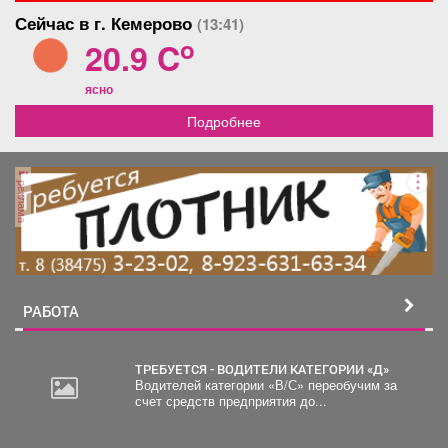
мебелью и техникой.
дозвонились, напишите в
Сейчас в г. Кемерово
(13:41)
Остальная мебель
Ватсап.
остается по
o
20.9 C
договоренности. Продажа
от собственника. Уместен
ясно
разумный торг.
Подробнее
реклама
РАБОТА
ТРЕБУЕТСЯ - ВОДИТЕЛИ КАТЕГОРИИ «Д»
Водителей категории «В/С» переобучим за
счет средств предприятия до...