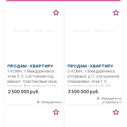
продам - квартиру
продам - квартиру
ПРОДАМ -
КВАРТИРУ
ПРОДАМ -
КВАРТИРУ
1-КОМН., г Междуреченск,
2-КОМН., г Междуреченск,
этаж 3, 5, состояние под
ул Ермака, д 17, улучшенной
ремонт, пластиковые окна,
планировки, этаж 1, 5,
угловая, без посредников,
состояние среднее, 52
2 500 000 руб.
3 500 000 руб.
торг, без посредников по ул
кв.м, не угловая, без
Весенняя, 12, 3 этаж
посредников.
г Междуреченск
г Междуреченск
ул Ермака, д 17