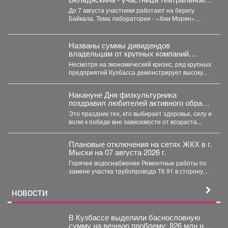
лаборатории «Хии Морин: поэзия
До 7 августа участники работают на берегу
стихий» на Байкале.
Байкала. Тема лаборатории - «Хии Морин»
(«конь ветра»),...
Названы суммы дивидендов
владельцам от крупных компаний
Кузбасса
Несмотря на экономический кризис, ряд крупных
предприятий Кузбасса демонстрирует высокую
доходность. Многие из них направляют...
Накануне Дня физкультурника
поздравил любителей активного образа
жизни!
Это праздник тех, кто выбирает здоровье, силу и
волю к победе вне зависимости от возраста...
Плановые отключения на сетях ЖКХ в г.
Мыски на 07 августа 2026 г.
Горячее водоснабжение Ремонтные работы по
замене участка трубопровода ТК 91 в сторону
т.37 ул....
НОВОСТИ
В Кузбассе выделили баснословную
сумму на вечную проблему: 826 млн на