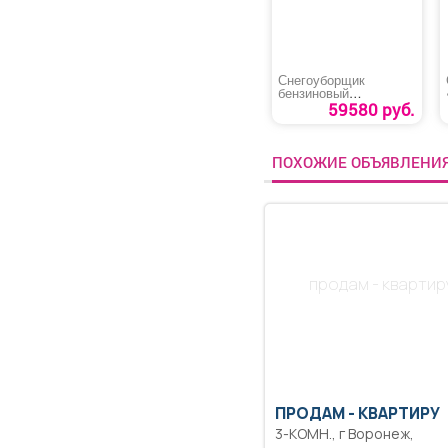
Снегоуборщик
бензиновый
«MAXPILER MST-
59580 руб.
4050B»
ПОХОЖИЕ ОБЪЯВЛЕНИ
продам - квартир
ПРОДАМ -
КВАРТИРУ
3-КОМН., г Воронеж,