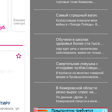
торговые точки Кемерова
манящими плодовыми телами.
Корреспондент VSE42.Ru
выяснил, где что есть...
Самый страшный вагон.
Бензиновый
Леска для триммера
Бензопил
Кузбассовцам показали вехи
снегоуборщик «Зубр
квадрат
AL-KO Ma
войны в «Поезде Победы» В
СМБ-7-72 Э»
уб.
72990 руб.
39 руб.
Кузбасс прибыл «Поезд
Победы», 12+ -...
Обучили в школах
здоровья более ста тысяч
кузбассовцев.
огда идет речь о хронических
заболеваниях, важно не только
организовать правильное
лечение, но и научить...
Смертельная ловушка с
отходами: кузбассовцы
вартиру
погибли в навозном
В Кузбассе на молочно-товарной
котловане
ферме в Промышленновском
муниципальном округе погибли
двое рабочих. Как сообщает...
В Кемеровской области
резко вырос спрос на
подержанные
По данным «Дром», в
электромобили
Кемеровской области в июле
ТИРУ
объём продаж подержанных
электромобилей увеличился на