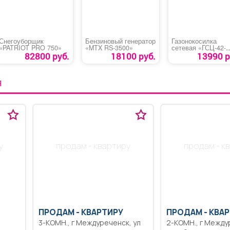
Снегоуборщик
Бензиновый генератор
Газонокосилка
«PATRIOT PRO 750»
«MTX RS-3500»
сетевая «ГСЦ-42-
2000»
82800 руб.
18100 руб.
13990 р
Я
у
продам - квартиру
продам - к
ПРОДАМ -
КВАРТИРУ
ПРОДАМ -
КВАР
3-КОМН., г Междуреченск, ул
2-КОМН., г Междуреченск, ул