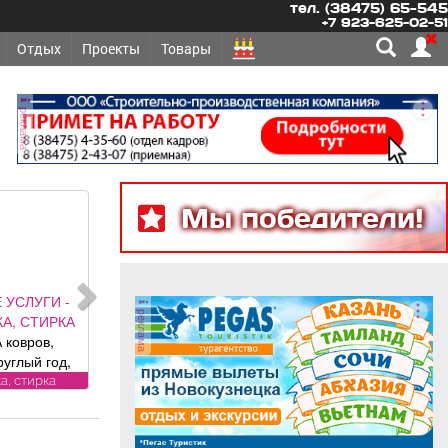
тел. (38475) 65-545
+7 923-625-02-51
Отдых
Проекты
Товары
реклама
Мы победители!
 УСЛУГИ -
реклама
А, СТИРКА
 ковров,
руглый год,
и привезем
а, стирка
латно.
рам скидка
ика «Чистый