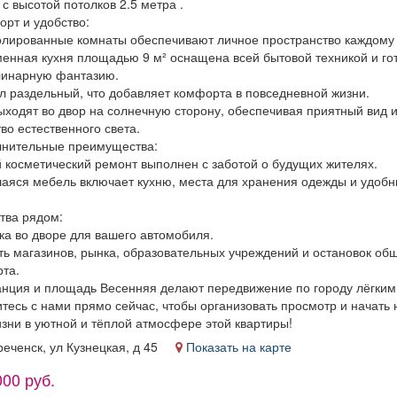
с высотой потолков 2.5 метра .
администраторов.
орт и удобство:
Условия: График:
золированные комнаты обеспечивают личное пространство каждому
менный Занятость:
менная кухня площадью 9 м² оснащена всей бытовой техникой и го
остоянная Способ
линарную фантазию.
ормления: Трудовой
ел раздельный, что добавляет комфорта в повседневной жизни.
оговор Количество
ыходят во двор на солнечную сторону, обеспечивая приятный вид 
очих часов в день: 8
во естественного света.
Частота выплат:
лнительные преимущества:
жды в месяц Сфера
й косметический ремонт выполнен с заботой о будущих жителях.
деятельности
шаяся мебель включает кухню, места для хранения одежды и удоб
пании: Гостиничный
нес и туризм Смены:
тва рядом:
/2 Рабочее место:
ка во дворе для вашего автомобиля.
Гостиница
сть магазинов, рынка, образовательных учреждений и остановок об
рта.
танция и площадь Весенняя делают передвижение по городу лёгким
тесь с нами прямо сейчас, чтобы организовать просмотр и начать 
изни в уютной и тёплой атмосфере этой квартиры!
реченск, ул Кузнецкая, д 45
Показать на карте
000 руб.