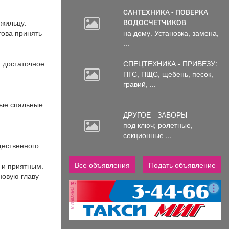
САНТЕХНИКА - ПОВЕРКА
 жильцу.
ВОДОСЧЕТЧИКОВ
това принять
на дому. Установка, замена,
...
и достаточное
СПЕЦТЕХНИКА - ПРИВЕЗУ:
ПГС,
ПЩС, щебень, песок,
гравий, ...
ные спальные
ДРУГОЕ - ЗАБОРЫ
под
ключ; ролетные,
секционные ...
щественного
Все объявления
Подать объявление
 и приятным.
новую главу
реклама