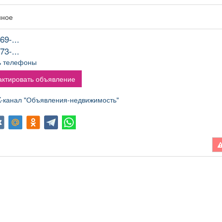
нное
69-...
73-...
ь телефоны
ктировать объявление
канал "Объявления-недвижимость"