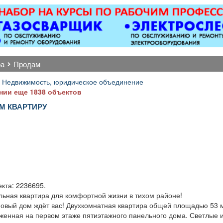
апартаментов.
откатные ворота; все
ков
мплектация номеров
виды сварочных работ;
сем необходимым
металлоконструкции;
перед заселением
бетонные работы
стояльцев. -Смена
любой сложности.
остельного белья и
Пенсионерам скидка
ра
продам
лотенец. -Стирка и
10%.
глажка. -Поливка
 Недвижимость, юридическое объединение
астений. -Проверка
нии еще 1838 объектов
состояния
М КВАРТИРУ
ктрических приборов
— телевизора,
.
кондиционера,
олодильника и др.
Пополнение запаса
предметов личной
иены, а также мини-
бара. -Уборка зон
кта: 2236695.
тдыха, коридоров и
льная квартира для комфортной жизни в тихом районе!
жебных помещений.
новый дом ждёт вас! Двухкомнатная квартира общей площадью 53 м
-Выполнение
женная на первом этаже пятиэтажного панельного дома. Светлые 
дельных поручений