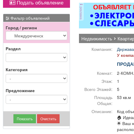
Подать объявление
оборудованием,
Вывоз мусора.
реклама
имеется парковка, торг
-Ко
уместен.
в
Фильтр объявлений
Город / регион
по
п
недвижимость
кварти
по
Раздел
Компания:
Держава
р
У компа
ПРОДА
эле
Категория
Комнат:
2-КОМН
Этаж:
1
х
-
Всего Этажей:
5
Предложение
Площадь
53 кв.м
гиг
Общая:
Описание:
Код объе
о
🏠 Идеа
слу
🌟 Ваш 
располо
от