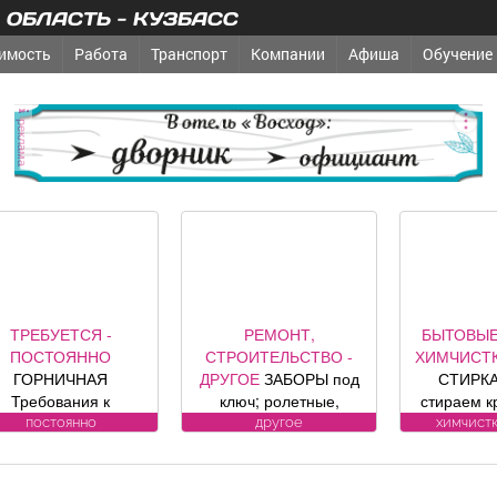
ОБЛАСТЬ - КУЗБАСС
имость
Работа
Транспорт
Компании
Афиша
Обучение
реклама
ТРЕБУЕТСЯ -
РЕМОНТ,
БЫТОВЫЕ
ПОСТОЯННО
СТРОИТЕЛЬСТВО -
ХИМЧИСТК
ГОРНИЧНАЯ
ДРУГОЕ
ЗАБОРЫ под
СТИРКА
Требования к
ключ; ролетные,
стираем к
ндидату: без опыта
секционные ворота (от
заберем 
постоянно
другое
химчистк
боты Обязанности:
официального
бесп
-Влажная и сухая
представителя
Пенсионе
уборка номеров и
компании DoorHan);
10%. (Фабр