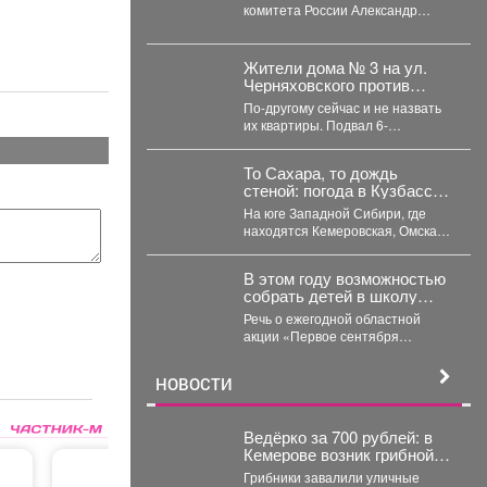
комитета России Александр
Бастрыкин затребовал доклад о
результатах расследования
уголовного дела по факту...
Жители дома № 3 на ул.
Черняховского против
жизни в сауне.
По-другому сейчас и не назвать
их квартиры. Подвал 6-
подъездной пятиэтажки
затопила горячая вода, и её...
То Сахара, то дождь
стеной: погода в Кузбассе
станет хуже и аномальнее
На юге Западной Сибири, где
– причина
находятся Кемеровская, Омская,
Томская, Новосибирская области
Алтайский край и Республика...
В этом году возможностью
собрать детей в школу
воспользовались 163
Речь о ежегодной областной
малообеспеченные семьи
акции «Первое сентября
Междуреченска.
каждому школьнику».
НОВОСТИ
Ведёрко за 700 рублей: в
Кемерове возник грибной
ажиотаж – везут аж с Алтая
Грибники завалили уличные