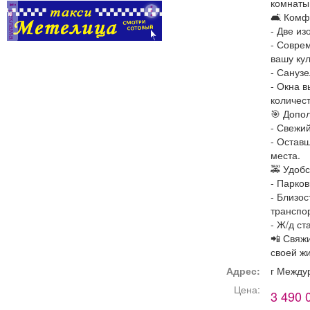
комнаты 
реклама
🛋️ Комф
- Две и
С
- Совре
П
вашу ку
оф
- Сануз
д
- Окна в
раб
количест
🎯 Допо
Два
- Свежи
- Остав
ком
места.
биз
🚕 Удобс
2
- Парков
- Близо
транспо
- Ж/д с
📲 Свяжи
своей ж
Адрес:
г Между
Цена:
3 490 