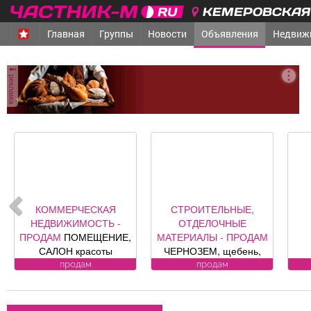
КЕМЕРОВСКАЯ 
Главная
Группы
Новости
Объявления
Недвиж
реклама
КОММЕРЧЕСКАЯ
СТРОИТЕЛЬНЫЕ,
НЕДВИЖИМОСТЬ -
ОТДЕЛОЧНЫЕ
ПРОДАМ
ПОМЕЩЕНИЕ,
МАТЕРИАЛЫ - ПРОДАМ
САЛОН красоты
ЧЕРНОЗЕМ, щебень,
«Оазис», площадь 88, 8
песок, уголь, торф,
ка
продам
продам
кв. м, по адресу ул.
гравий, шлак, отсыпка и
ра
Юдина, 1, хороший
другие под заказ,
ремонт, полностью с
возможна доставка.