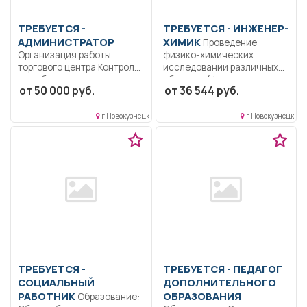
ТРЕБУЕТСЯ -
ТРЕБУЕТСЯ - ИНЖЕНЕР-
АДМИНИСТРАТОР
ХИМИК
Проведение
Организация работы
физико-химических
торгового центра Контроль
исследований различных
за соблюдением правил
объектов (фотометрия,
от 50 000 руб.
от 36 544 руб.
для...
гравиметрия,титриметрия,
потенциометрия, атомно-
эмиссионная...
г Новокузнецк
г Новокузнецк
ТРЕБУЕТСЯ -
ТРЕБУЕТСЯ - ПЕДАГОГ
СОЦИАЛЬНЫЙ
ДОПОЛНИТЕЛЬНОГО
РАБОТНИК
ОБРАЗОВАНИЯ
Образование: