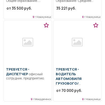
Общее образование..
Образование: Среднее
Непосредственная помощь
профессиональное
от 35 500 руб.
35 221 руб.
получателям социальных
образование.. Составление
услуг,организационные,
и реализация
г Новокузнецк
г Новокузнецк
координационные...
дополнительной
общеразвивающей...
ТРЕБУЕТСЯ -
ТРЕБУЕТСЯ -
ДИСПЕТЧЕР
ВОДИТЕЛЬ
офисный
сотрудник. предприятию.
АВТОМОБИЛЯ
ГРУЗОВОГО/
СПЕЦИАЛЬНОГО
от 70 000 руб.
Образование: Среднее
профессиональное
г Междуреченск
г Новокузнецк
образование.. Соблюдать
правила дорожного