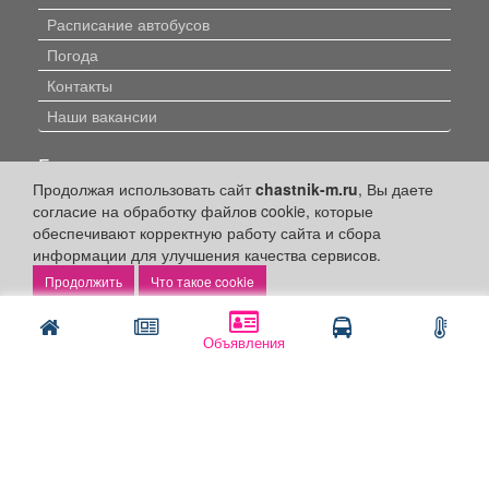
Расписание автобусов
Погода
Контакты
Наши вакансии
Быстрые ссылки:
Продолжая использовать сайт
chastnik-m.ru
, Вы даете
Установить приложение
согласие на обработку файлов cookie, которые
обеспечивают корректную работу сайта и сбора
Личный кабинет
информации для улучшения качества сервисов.
Подать объявление
Что такое cookie
Подать объявление в газету
Поздравить
Объявления
Скачать газету "Частник-М"
Рекламодателям:
Бизнес-кабинет
Заказать рекламу