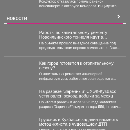
Кондуктор отказалась помочь раненой
пенсионерке в автобусе Кемерова. Инцидентом
заинтересовались СК РФ. Следственный
комитет...
НОВОСТИ
Работы по капитальному ремонту
Новоильинского тоннеля идут в
соответствии с графиком
На объекте прошло выездное совещание под
председательством первого заместителя Главы
Новокузнецка Евгения Бедарева. В настоящее...
Как город готовится к отопительному
сезону?
О капитальных ремонтах инженерной
инфраструктуры, работе, которая ведется в
жилом фонде и социальных учреждениях,
восстановлении...
На разрезе "Заречный" СУЭК-Кузбасс
установлен рекорд добычи за месяц
По итогам работы в июле 2026 года коллектив
разреза "Заречный" выдал на-гора 559,1 тысяч
тонн...
Грузовик в Кузбассе задавил насмерть
мотоциклиста в чудовищном ДТП
Минувшей ночью в Кузбассе произошла