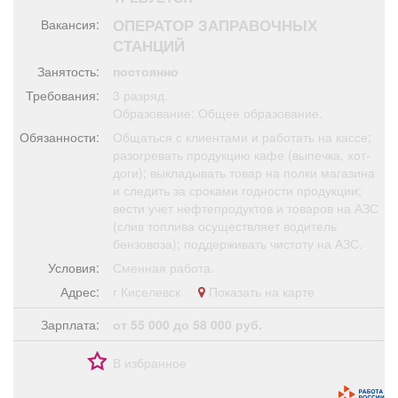
Афиша
Обучение
Проекты
ОПЕРАТОР ЗАПРАВОЧНЫХ
Вакансия:
СТАНЦИЙ
Занятость:
постоянно
Требования:
3 разряд.
Товары
Поздравления
Погода
Образование: Общее образование.
Обязанности:
Общаться с клиентами и работать на кассе;
разогревать продукцию кафе (выпечка, хот-
доги); выкладывать товар на полки магазина
и следить за сроками годности продукции;
вести учет нефтепродуктов и товаров на АЗС
ТВ программа
Я - пенсионер
(слив топлива осуществляет водитель
бензовоза); поддерживать чистоту на АЗС.
Условия:
Сменная работа.
Адрес:
г Киселевск
Показать на карте
Зарплата:
от 55 000 до 58 000 руб.
В избранное