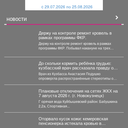
и
й
c 29.07.2026 по 25.08.2026
й
НОВОСТИ
Держу на контроле ремонт кровель в
рамках программы ФКР.
Держу на контроле ремонт кровель в рамках
программы ФКР. Побывал накануне на трех
адресах: ...
До скольки кормить ребёнка грудью:
кузбасский врач рассказала правду о
лактации
Врач из Кузбасса Анастасия Подушко
опровергла распространённые стереотипы о
грудном вскармливании. По словам
заведующей...
Плановые отключения на сетях ЖКХ на
7 августа 2026 г. (г. Новокузнецк)
Г орячая вода Куйбышевский район: Бабушкина
2,2а, Спортивная...
Оторвало кусок кожи: кемеровская
пенсионерка истекала кровью в
автобусе