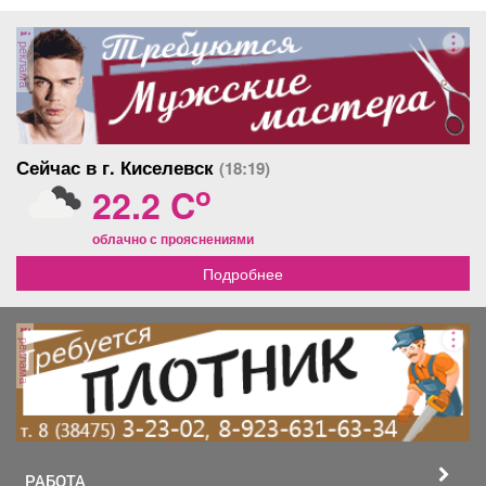
движения при...
реклама
Сейчас в г. Киселевск
(18:19)
o
22.2 C
облачно с прояснениями
Подробнее
реклама
РАБОТА