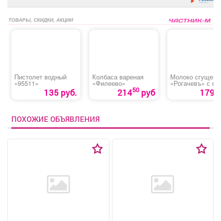
ТОВАРЫ, СКИДКИ, АКЦИИ
Пистолет водный
Колбаса вареная
Молоко сгущенн
«95511»
«Филеево»
«Рогачевъ» с как
ж/б
50
135 руб.
214
руб
179 р
ПОХОЖИЕ ОБЪЯВЛЕНИЯ