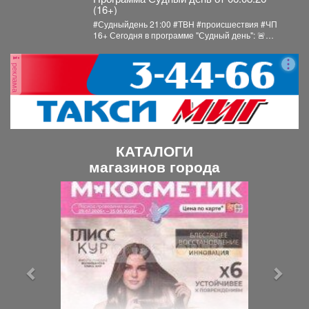
(16+)
#Судныйдень 21:00 #ТВН #происшествия #ЧП
16+ Сегодня в программе "Судный день": 🚨
Профилактическое...
реклама
КАТАЛОГИ
магазинов города
П
С
р
л
е
е
д
д
ы
у
д
ю
у
щ