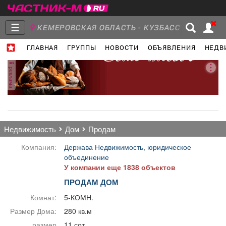
☰
КЕМЕРОВСКАЯ ОБЛАСТЬ - КУЗБАСС
ГЛАВНАЯ
ГРУППЫ
НОВОСТИ
ОБЪЯВЛЕНИЯ
НЕДВ
Главная
Группы
Новости
реклама
Объявления
Недвижимость
Услуги
недвижимость
дом
продам
Компания:
Держава Недвижимость, юридическое
объединение
У компании еще 1838 объектов
Работа
Транспорт
Компании
ПРОДАМ ДОМ
Комнат:
5-КОМН.
Размер Дома:
280 кв.м
размер
11 сот.