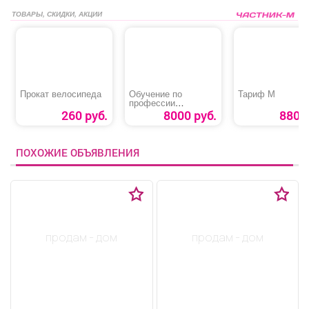
ТОВАРЫ, СКИДКИ, АКЦИИ
Прокат велосипеда
Обучение по
Тариф М
профессии
«Машинист
260 руб.
8000 руб.
880 р
автовышки и
автогидроподъемник
а»
ПОХОЖИЕ ОБЪЯВЛЕНИЯ
продам - дом
продам - дом