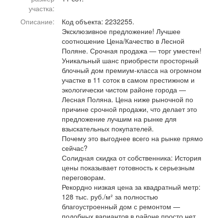
Афиша
Обучение
Проекты
участка:
Описание:
Код объекта: 2232255.
Эксклюзивное предложение! Лучшее
соотношение Цена/Качество в Лесной
Поляне. Срочная продажа — торг уместен!
Уникальный шанс приобрести просторный
Товары
Поздравления
Погода
блочный дом премиум-класса на огромном
участке в 11 соток в самом престижном и
экологически чистом районе города —
Лесная Поляна. Цена ниже рыночной по
причине срочной продажи, что делает это
ТВ программа
Я - пенсионер
предложение лучшим на рынке для
взыскательных покупателей.
Почему это выгоднее всего на рынке прямо
сейчас?
Солидная скидка от собственника: История
цены показывает готовность к серьезным
переговорам.
Рекордно низкая цена за квадратный метр:
128 тыс. руб./м² за полностью
благоустроенный дом с ремонтом —
подобных вариантов в районе просто нет.