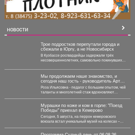
НОВОСТИ
Трое подростков перепутали города и
сбежали в Юргу, а не Новосибирск
В Кузбассе росгвардейцы задержали трёх
несовершеннолетних, самовольно покинувших
дома в Новокузнецке. Как пишет Горсайт,...
Мы продолжаем наше знакомство, и
сегодня наш гость - руководитель Арт-
студии «Просто интересно» - Некрасова
Роза Ильясовна - педагог с большим опытом, чей
Роза Ильясовна.
таланты и многолетний стаж вдохновляют
участников на...
Мурашки по коже и ком в горле: "Поезд
Победы" приехал в Кемерово
Сегодня, 5 августа, на перрон кемеровского
вокзала встал уникальный музей на колесах –
"Поезд Победы"....
Программа Судный день от 06.08.26