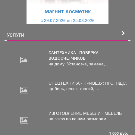
щ
и
Магнит Косметик
и
й
c 29.07.2026 по 25.08.2026
й
УСЛУГИ
САНТЕХНИКА - ПОВЕРКА
ВОДОСЧЕТЧИКОВ
на дому. Установка, замена, ...
СПЕЦТЕХНИКА - ПРИВЕЗУ: ПГС,
ПЩС,
щебень, песок, гравий, ...
ИЗГОТОВЛЕНИЕ МЕБЕЛИ - МЕБЕЛЬ
на
заказ по вашим размерам! ...
1 000 руб.