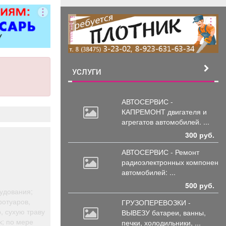
ворота; все
чных работ;
реклама
нструкции;
е работы
ложности.
рам скидка
0%.
УСЛУГИ
АВТОСЕРВИС -
КАПРЕМОНТ двигателя
и
агрегатов автомобилей. ...
300 руб.
АВТОСЕРВИС - Ремонт
радиоэлектронных
компоненто
автомобилей: ...
500 руб.
удования;
ротуаров,
ГРУЗОПЕРЕВОЗКИ -
, сухую траву
ВЫВЕЗУ батареи,
ванны,
к; по мере
печки, холодильники, ...