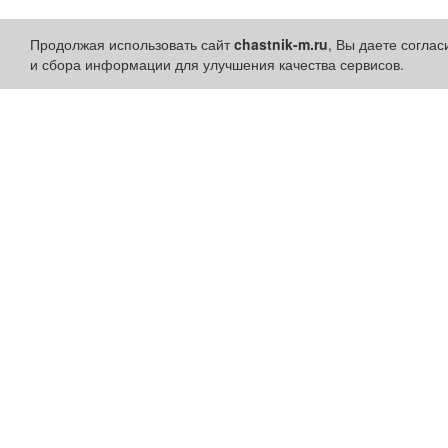
Продолжая использовать сайт
chastnik-m.ru
, Вы даете согла
и сбора информации для улучшения качества сервисов.
Разделы сайта:
Быстрые ссылки:
Объявления
Установить приложени
Новости
Личный кабинет
Компании
Подать объявление
Афиша
Подать объявление в
Расписание занятий
газету