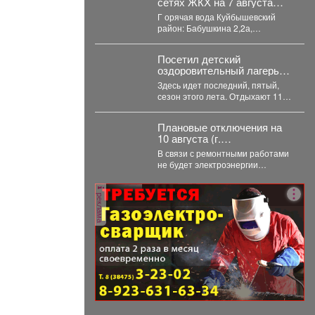
сетях ЖКХ на 7 августа
2026 г. (г. Новокузнецк)
Г орячая вода Куйбышевский
район: Бабушкина 2,2а,
Спортивная...
Посетил детский
оздоровительный лагерь
«Звездочка».
Здесь идет последний, пятый,
сезон этого лета. Отдыхают 115
ребятишек. Детвора использует
каждый день...
Плановые отключения на
10 августа (г.
Междуреченск)
В связи с ремонтными работами
не будет электроэнергии
10.08.2026 ...
реклама