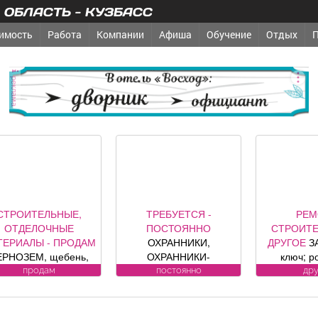
ОБЛАСТЬ - КУЗБАСС
имость
Работа
Компании
Афиша
Обучение
Отдых
реклама
СТРОИТЕЛЬНЫЕ,
ТРЕБУЕТСЯ -
РЕМ
ОТДЕЛОЧНЫЕ
ПОСТОЯННО
СТРОИТЕ
ТЕРИАЛЫ - ПРОДАМ
ОХРАННИКИ,
ДРУГОЕ
З
ЕРНОЗЕМ, щебень,
ОХРАННИКИ-
ключ; р
есок, уголь, торф,
ВОДИТЕЛИ Требования
секционные
продам
постоянно
др
вий, шлак, отсыпка и
к кандидату: лицензия.
офици
другие под заказ,
Условия:
предст
озможна доставка.
ЛИЦЕНЗИРОВАННЫЕ
компании