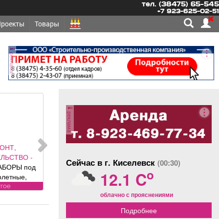
тел. (38475) 65-545
+7 923-625-02-51
Проекты
Товары
реклама
реклама
ОНТ,
ЛЬСТВО -
Сейчас в г. Киселевск
(00:30)
АБОРЫ под
o
12.1 C
олетные,
 ворота (от
угое
облачно с прояснениями
ального
авителя
Подробнее
 DoorHan);