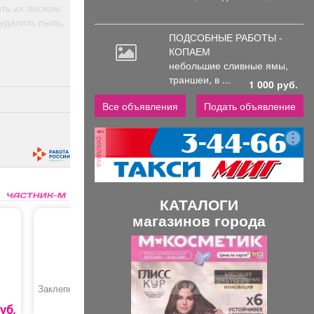
ть их песком;
 удалять пыль,
ПОДСОБНЫЕ РАБОТЫ -
КОПАЕМ
небольшие
сливные ямы,
траншеи, в ...
1 000 руб.
Все объявления
Подать объявление
реклама
КАТАЛОГИ
магазинов города
П
С
р
л
е
е
Заклепка ZK
Саморез
Электрод
МР-3»
д
д
60
50
уб.
0
руб
0
руб