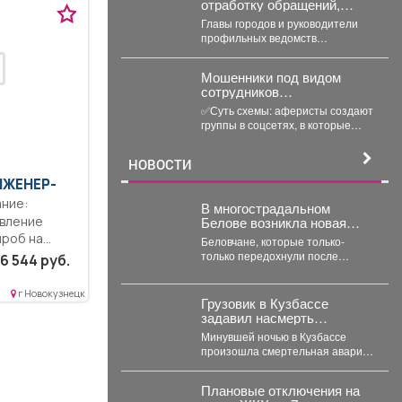
отработку обращений,
которые поступили во
Главы городов и руководители
время прямого эфира 28
профильных ведомств
июля.
отчитываются о проведенных
работах, обязательно
Мошенники под видом
подтверждают их фото и...
сотрудников
маркетплейсов
✅Суть схемы: аферисты создают
обманывают россиян, у
группы в соцсетях, в которые
которых скоро день
добавляют пользователей в
рождения.
преддверии их дня...
НОВОСТИ
НЖЕНЕР-
В многострадальном
Белове возникла новая
твление
напасть – что на этот раз
проб на
Беловчане, которые только-
только передохнули после
6 544 руб.
откачки воды из затопленных
подвалов, столкнулись с новой
г Новокузнецк
напастью. ...
Грузовик в Кузбассе
задавил насмерть
мотоциклиста в
Минувшей ночью в Кузбассе
чудовищном ДТП
произошла смертельная авария
с участием грузовика и
мотоцикла. В среду,...
Плановые отключения на