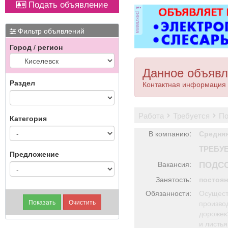
Подать объявление
оборудованием,
магнитол,
реклама
имеется парковка, торг
электроусилителей
уместен.
руля,
Фильтр объявлений
многофункциональных
Город / регион
дисплеев, и многого
другого. Быстро,
качественно, недорого!
Данное объявл
Точная стоимость
Раздел
Контактная информация 
ремонта определяется
после осмотра
работа
требуется
п
Категория
В компанию:
Средня
ТРЕБУ
Предложение
ПОДС
Вакансия:
Занятость:
постоя
Обязанности:
Осущест
произво
дорожек;
и листья