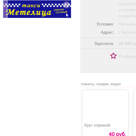
надобнос
реклама
в случае
подметат
Условия:
Неполны
Адрес:
г Кисе
Зарплата:
35 200 р
В избра
ТОВАРЫ, СКИДКИ, АКЦИИ
Круг отрезной
40 руб.