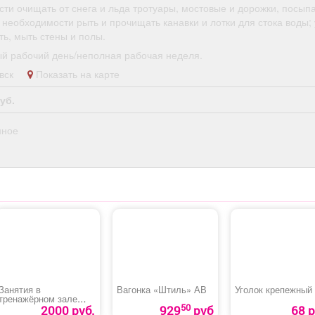
ти очищать от снега и льда тротуары, мостовые и дорожки, посыпа
 необходимости рыть и прочищать канавки и лотки для стока воды;
ь, мыть стены и полы.
й рабочий день/неполная рабочая неделя.
левск
Показать на карте
уб.
нное
Занятия в
Вагонка «Штиль» АВ
Уголок крепежный
тренажёрном зале
50
для взрослых
2000 руб.
929
руб
68 р