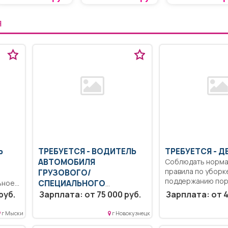
Я
Ь
ТРЕБУЕТСЯ - ВОДИТЕЛЬ
ТРЕБУЕТСЯ - 
АВТОМОБИЛЯ
Соблюдать норма
правила по уборк
ГРУЗОВОГО/
поддержанию поря
ьное
СПЕЦИАЛЬНОГО
руб.
Управление автомобилем
Зарплата: от 75 000 руб.
Зарплата: от 4
КАМАЗ (самосвал),
соблюдение ПДД проработка
г Мыски
г Новокузнецк
и согласование...