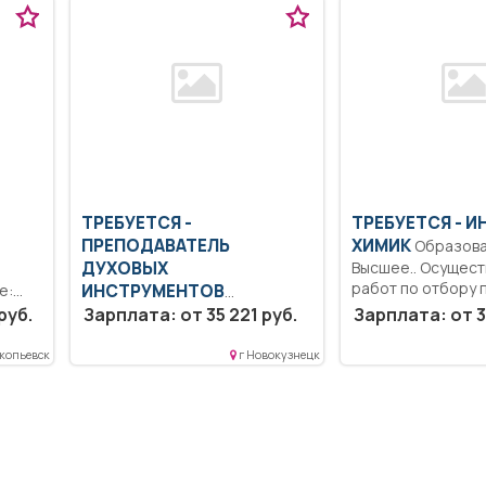
ТРЕБУЕТСЯ -
ТРЕБУЕТСЯ - И
ПРЕПОДАВАТЕЛЬ
ХИМИК
Образование:
ДУХОВЫХ
Высшее.. Осущес
работ по отбору 
е:
ИНСТРУМЕНТОВ
объектах...
ров
руб.
Образование: Высшее
Зарплата: от 35 221 руб.
Зарплата: от 3
образование — бакалавриат..
Соблюдать Устав Учреждения,
копьевск
г Новокузнецк
правила...