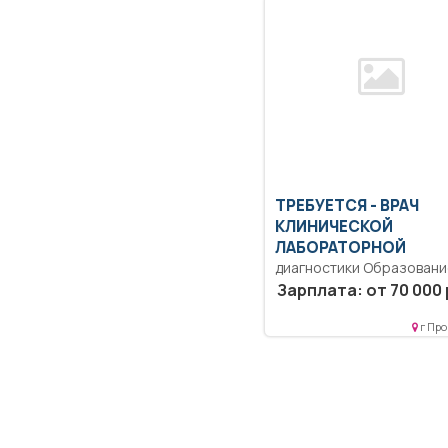
ТРЕБУЕТСЯ - ВРАЧ
КЛИНИЧЕСКОЙ
ЛАБОРАТОРНОЙ
диагностики Образовани
Высшее-подготовка кад
Зарплата: от 70 000 
высшей квалификации..
Согласно должностной
г Про
инструкции.. Полный...