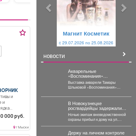
ы
у
д
ю
у
щ
щ
и
Магнит Косметик
и
й
c 29.07.2026 по 25.08.2026
й
НОВОСТИ
Акварельные
«Воспоминания»
притягивают гостей со всей
Выставка акварели Тамары
области
Шлыковой «Воспоминания»
ДВОРНИК
открылась 3 августа в
тивы и
Центральной библиотеке Мысков
и сразу стала...
е и
В Новокузнецке
росгвардейцы задержали
дка...
дебошира, повредившего
Ночью экипаж вневедомственной
0 000 руб.
окно и дверь квартиры
охраны прибыл к дому на ул.
сожительницы
Мичурина. На месте стражи
г Мыски
правопорядка обнаружили...
Держу на личном контроле