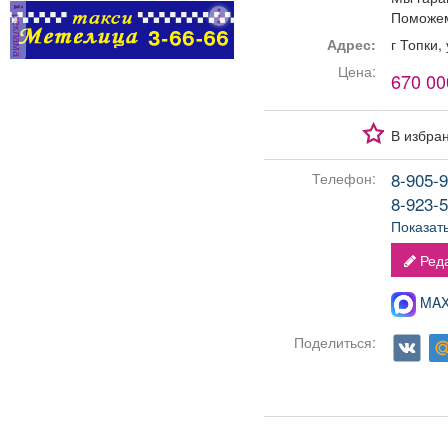
Поможем
реклама
Адрес:
г Топки
ра
за
Цена:
670 00
ра
с
В избра
Ра
тр
8-905-9
Телефон:
поо
8-923-5
к
г
Показат
п
Реда
MAX-
Поделиться: