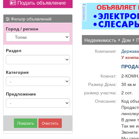
Подать объявление
ОХРАННИКИ 5 разряда,
кат
реклама
з/п от 33000 руб. 6
разряда, з/п от 37000
з
Фильтр объявлений
руб. официальное
Город / регион
трудоустройство
гар
полный соц. пакет ООО
недвижимость
дом
ЧОП «Интерлок-Н»
пр
Раздел
Компания:
Держава
У компа
во
ПРОДА
р
Категория
Комнат:
2-КОМН
де
Размер Дома:
30 кв.м
о
п
размер участка:
2 сот.
Предложение
Описание:
Код объе
во
Продастс
линолеу
По
В доме 
Так же 
ра
Звоните 
на 
Мы гара