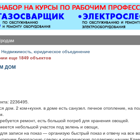
егории «Д». Условия:
ТКРФ; социальные
откатные 
Официальная
гарантии и уверенность
виды сваро
аработная плата по
в завтрашнем дне;
металлоко
ТКРФ; социальные
возможность
бетонны
антии и уверенность
профессионального и
любой с
в завтрашнем дне;
карьерного роста;
Пенсионе
продам
возможность
возможность трудиться
1
офессионального и
рядом с домом.
 Недвижимость, юридическое объединение
карьерного роста;
нии еще 1849 объектов
зможность трудиться
М ДОМ
ядом с домом. На
предприятии
.
йствуют: Положение
 порядке выплаты
одъемного пособия
вновь принятым
кта: 2236495.
дителям, в размере
я дом. 2 ком+кухня. в доме есть санузел. печное отопление, на по
100 000 рублей;
м.
ложение «Приведи
требуется ремонт, есть большой погреб для хранения овощей.
друга» позволяет
имеется небольшой участок под зелень и овощи,
ботнику привлекать
для записи на показ — организую быстрый показ и отвечу на все в
предприятие кадры,
нтируем безопасную сделку и юридическую поддержку нашим Клие