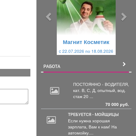
д
д
ы
у
д
ю
у
щ
щ
и
Магнит Косметик
и
й
c 29.07.2026 по 25.08.2026
й
РАБОТА
ПОСТОЯННО - ВОДИТЕЛЯ,
кат.
В, С, Д, опытный, вод.
стаж 20 ...
70 000 руб.
ТРЕБУЕТСЯ - МОЙЩИЦЫ
Если нужна хорошая
зарплата, Вам к нам! На
автомойку....