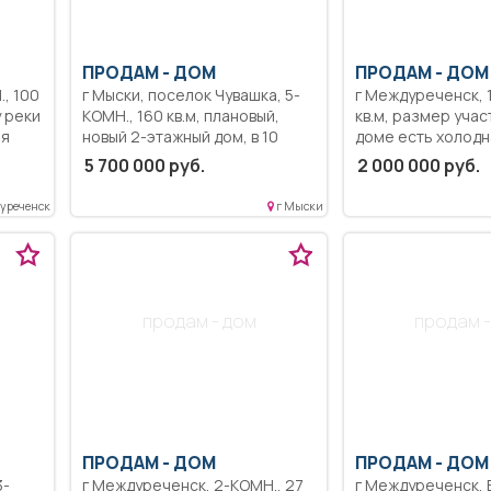
ПРОДАМ -
ДОМ
ПРОДАМ -
ДОМ
г Мыски, поселок Чувашка, 5-
г Междуреченск, 1-КОМН., 30
у реки
КОМН., 160 кв.м, плановый,
кв.м, размер участ
ля
новый 2-этажный дом, в 10
доме есть холодн
минут езды от города, на
вода, а так же эл
5 700 000 руб.
2 000 000 руб.
берегу реки Мрас- су в
Недалеко находит
красивом месте, в
уреченск
г Мыски
собственности, полностью
благоустроен, горячая,
холодная вода, баня, санузел.
продам - дом
продам -
ПРОДАМ -
ДОМ
ПРОДАМ -
ДОМ
г Междуреченск, 2-КОМН., 27
г Междуреченск, 