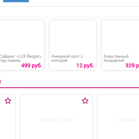
Сайдинг «LUX Bergart»
Анкерный болт с
Ковш банный
под камень
кольцом
бондарный
499 руб.
12 руб.
329 р
Я
продам - дом
продам -