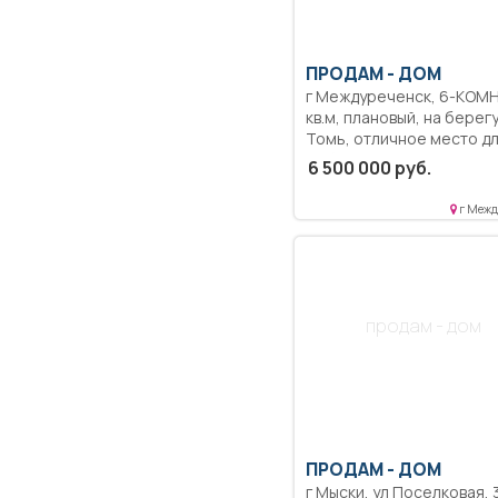
ПРОДАМ -
ДОМ
г Междуреченск, 6-КОМН., 100
кв.м, плановый, на берег
Томь, отличное место д
рыбалки, спорта.
6 500 000 руб.
г Межд
продам - дом
ПРОДАМ -
ДОМ
г Мыски, ул Поселковая, 3-