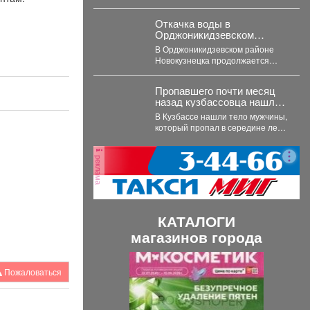
перечислили в бюджет
Новосибирска 32,4 млн рублей.
Откачка воды в
Всего...
Орджоникидзевском
районе продолжается
В Орджоникидзевском районе
Новокузнецка продолжается
борьба с подтоплением. После
сильных июльских дождей
Пропавшего почти месяц
затопило частный сектор...
назад кузбассовца нашли
мёртвым
В Кузбассе нашли тело мужчины,
который пропал в середине лета.
61-летний мариинец,
ориентировку на...
реклама
КАТАЛОГИ
магазинов города
П
С
Пожаловаться
р
л
е
е