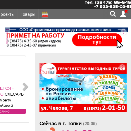
тел. (38475) 65-545
+7 923-625-02-51
Проекты
Товары
реклама
реклама
ОНТ,
ЛЬСТВО -
АБОРЫ под
олетные,
 ворота (от
угое
ального
Сейчас в г. Топки
авителя
(20:05)
o
 DoorHan);