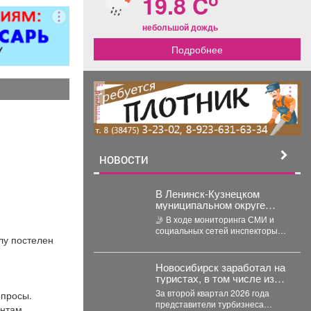
19.8 C
ворота; все
чных работ;
небольшой дождь
нструкции;
Подробнее
е работы
ложности.
рам скидка
0%.
реклама
НОВОСТИ
В Ленинск-Кузнецком
муниципальном округе
полицейские привлекли к
🤳 В ходе мониторинга СМИ и
ответственности
социальных сетей инспекторы
автомобилистку за
лу постелен
обнаружили на страницах одного
нарушение правил проезда
из интернет-сообществ...
перекрестка
Новосибирск заработал на
туристах, в том числе из
Кузбасса, 88,7 млн руб.
За второй квартал 2026 года
опросы.
представители турбизнеса
нтам.