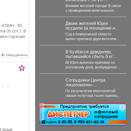
Кузнецкая вводится
Внимаю жителей города! В связи
реверсивное движения для
с проведением капитального
автотранспорта
ремонта тепловой сети с
05.08.2026 г....
Двоих жителей Юрги
осудили за похищение и
ка (6 сот.), В
истязание подростка
Суд в Кемеровской области
ая и горячая
вынес приговор двум жителям
ектричество.
Юрги-их признали виновными в
ся магазин.
похищении, истязании и...
В Кузбассе драгдилер,
г Междуреченск
пытавшийся сбыть 5 кг
«синтетики», на 9 лет
❗В Юрге вынесен приговор по
отправится в колонию
уголовному делу, возбужденному
строгого режима
в отношении 41-летнего жителя
Кемерова. Он обвинялся...
Сотрудники Центра
лицензионно-
 дом
разрешительной работы
По результатам мероприятий
Росгвардии Кузбасса с
свыше полутора тысяч единиц
начала года проверили
арсенала изъяты, часть
свыше пяти тысяч
собственников привлечена к
владельцев оружия.
реклама
административной
ответственности.
В доме