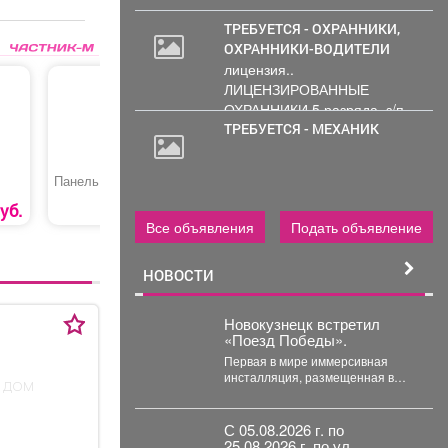
ТРЕБУЕТСЯ - ОХРАННИКИ,
ОХРАННИКИ-ВОДИТЕЛИ
лицензия..
ЛИЦЕНЗИРОВАННЫЕ
ОХРАННИКИ 5 разряда, з/п
от 33000 руб. 6...
ТРЕБУЕТСЯ - МЕХАНИК
Панель МДФ
Термошайба
Рекламны
«Стандарт»
50
уб.
9
руб
Все объявления
Подать объявление
НОВОСТИ
Новокузнецк встретил
«Поезд Победы».
Первая в мире иммерсивная
инсталляция, размещенная в
 дом
движущемся составе прибыла на
железнодорожный вокзал.
Вагоны-экспозиции воссоздают...
С 05.08.2026 г. по
25.08.2026 г. по ул.