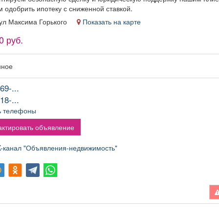
получая
 одобрить ипотеку с сниженной ставкой.
вознаграждение в
, ул Максима Горького
Показать на карте
змере 10000 рублей
 каждого принятого
0 руб.
ботника; Программа
офинансирования
детского отдыха;
нное
бота без нарушений
удовой дисциплины
69-...
щряется выплатами
18-...
 отпуску, по итогам
ода и отраслевым
ь телефоны
раздникам, а также
ктировать объявление
областными и
федеральными
канал "Объявления-недвижимость"
наградами.