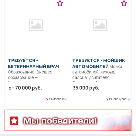
ТРЕБУЕТСЯ -
ТРЕБУЕТСЯ - МОЙЩИК
ВЕТЕРИНАРНЫЙ ВРАЧ
АВТОМОБИЛЕЙ
Мойка
Образование: Высшее
автомобилей: кузова,
образование —
салона, двигателя..
бакалавриат..
Сменная работа..
от 70 000 руб.
35 000 руб.
Осуществление
мероприятий по
профилактике...
г Киселевск
г Новокузнецк
Мы победители!