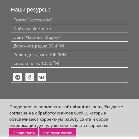
Наши ресурсы:
Газета "Частник-М"
Сайт chastnik-m.ru
Сайт "Частник. Маркет"
Дорожное радио 93.4FM
Радио для двоих 105.3FM
Европа плюс 103.3FM
Политика конфиденциальности
Продолжая использовать сайт
chastnik-m.ru
, Вы даете
согласие на обработку файлов cookie, которые
Публикации с пометкой «Реклама», «На правах рекламы»,
обеспечивают корректную работу сайта и сбора
«Партнёрский проект» оплачены рекламодателем.
информации для улучшения качества сервисов.
Редакция сайта не несет ответственности за достоверность
информации, содержащейся в рекламных материалах и
Что такое cookie
объявлениях.