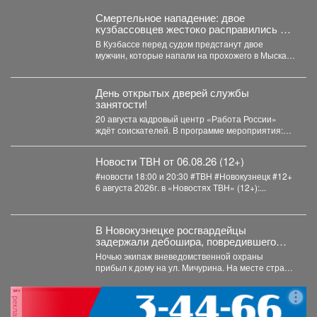
Смертельное нападение: двое
кузбассовцев жестоко расправились с
прохожим
В Кузбассе перед судом предстанут двое
мужчин, которые напали на прохожего в Мысках
и жестоко...
День открытых дверей службы
занятости!
20 августа кадровый центр «Работа России»
ждёт соискателей. В программе мероприятия:
ярмарка вакансий, индивидуальные...
Новости ТВН от 06.08.26 (12+)
#новости 18:00 и 20:30 #ТВН #Новокузнецк #12+
6 августа 2026г. в «Новостях ТВН» (12+):...
В Новокузнецке росгвардейцы
задержали дебошира, повредившего
окно и дверь квартиры сожительницы
Ночью экипаж вневедомственной охраны
прибыл к дому на ул. Мичурина. На месте стражи
правопорядка обнаружили...
реклама