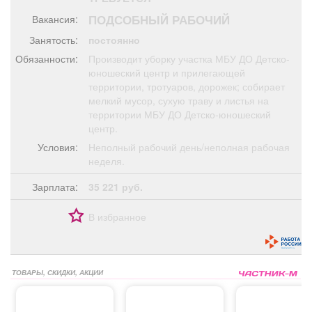
Афиша
Обучение
Проекты
ПОДСОБНЫЙ РАБОЧИЙ
Вакансия:
Занятость:
постоянно
Обязанности:
Производит уборку участка МБУ ДО Детско-
юношеский центр и прилегающей
территории, тротуаров, дорожек; собирает
Товары
Поздравления
Погода
мелкий мусор, сухую траву и листья на
территории МБУ ДО Детско-юношеский
центр.
Условия:
Неполный рабочий день/неполная рабочая
неделя.
ТВ программа
Я - пенсионер
Зарплата:
35 221 руб.
В избранное
ТОВАРЫ, СКИДКИ, АКЦИИ