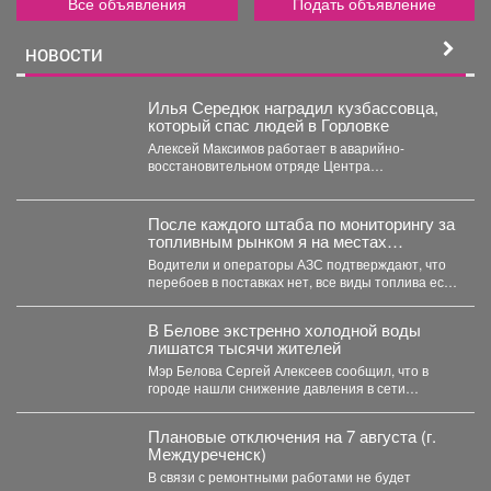
Все объявления
Подать объявление
НОВОСТИ
Илья Середюк наградил кузбассовца,
который спас людей в Горловке
Алексей Максимов работает в аварийно-
восстановительном отряде Центра
оперативного контроля жилищно-коммунального
и дорожного комплекса Кузбасса с...
После каждого штаба по мониторингу за
топливным рынком я на местах
проверяю, соответствует ли озвученная
Водители и операторы АЗС подтверждают, что
информация действительности.
перебоев в поставках нет, все виды топлива есть
в...
В Белове экстренно холодной воды
лишатся тысячи жителей
Мэр Белова Сергей Алексеев сообщил, что в
городе нашли снижение давления в сети
магистрального водопровода...
Плановые отключения на 7 августа (г.
Междуреченск)
В связи с ремонтными работами не будет