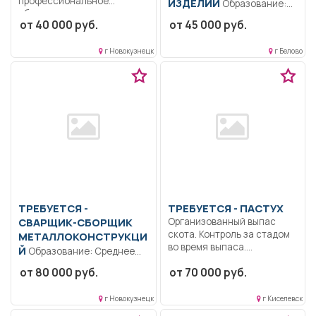
профессиональное
ИЗДЕЛИЙ
Образование:
образование..
Общее образование..
от 40 000 руб.
от 45 000 руб.
Формирование требований
Формование ЖБИ, сборка-
платежей для оплаты...
разборка форм, погрузка-
г Новокузнецк
г Белово
складирование ЖБИ.....
ТРЕБУЕТСЯ -
ТРЕБУЕТСЯ - ПАСТУХ
СВАРЩИК-СБОРЩИК
Организованный выпас
скота. Контроль за стадом
МЕТАЛЛОКОНСТРУКЦИ
во время выпаса....
Й
Образование: Среднее
профессиональное
от 80 000 руб.
от 70 000 руб.
образование..
Своевременное и
г Новокузнецк
г Киселевск
качественное проведение
сварочных...