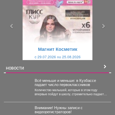
р
л
е
е
д
д
ы
у
д
ю
у
щ
щ
и
Магнит Косметик
и
й
c 29.07.2026 по 25.08.2026
й
НОВОСТИ
Всё меньше и меньше: в Кузбассе
падает число первоклассников
Количество малышей, которые в этом году
впервые пойдут в школу, стремительно падает в
Кемеровской области....
Внимание! Нужны записи с
видеорегистраторов!