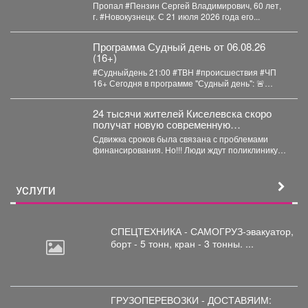
Пропал #Пензин Сергей Владимирович, 60 лет,
г. #Новокузнецк. С 21 июля 2026 года его...
Программа Судный день от 06.08.26
(16+)
#Судныйдень 21:00 #ТВН #происшествия #ЧП
16+ Сегодня в программе "Судный день": 🚨
Профилактическое...
24 тысячи жителей Киселевска скоро
получат новую современную
поликлинику.
Сдвижка сроков была связана с проблемами
финансирования. Но!!! Люди ждут поликлинику,
она важна для...
УСЛУГИ
СПЕЦТЕХНИКА - САМОГРУЗ-эвакуатор,
борт
- 5 тонн, кран - 3 тонны. ...
ГРУЗОПЕРЕВОЗКИ - ДОСТАВЯИМ: