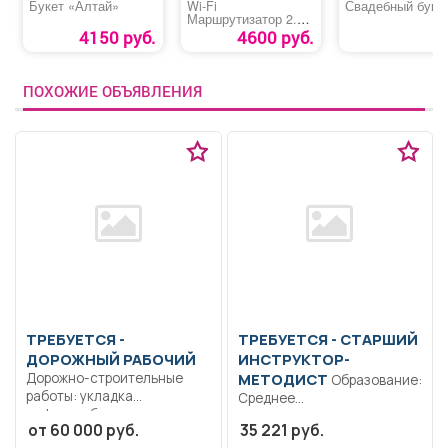
Букет «Алтай»
Wi-Fi
Свадебный буке
Маршрутизатор 2.4 /
5 ГГц (1000 Мбит/с)
4150 руб.
4600 руб.
ПОХОЖИЕ ОБЪЯВЛЕНИЯ
ТРЕБУЕТСЯ -
ТРЕБУЕТСЯ - СТАРШИЙ
ДОРОЖНЫЙ РАБОЧИЙ
ИНСТРУКТОР-
Дорожно-строительные
МЕТОДИСТ
Образование:
работы: укладка
Среднее
асфальтобетонных слоев,
профессиональное
от 60 000 руб.
35 221 руб.
монтаж бортового камня,
образование..