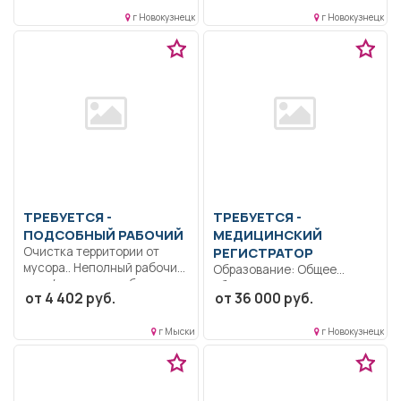
устройство...
Систематически повышать
г Новокузнецк
г Новокузнецк
свой профессиональный
уровень,...
ТРЕБУЕТСЯ -
ТРЕБУЕТСЯ -
ПОДСОБНЫЙ РАБОЧИЙ
МЕДИЦИНСКИЙ
Очистка территории от
РЕГИСТРАТОР
мусора.. Неполный рабочий
Образование: Общее
день/неполная рабочая
образование.. Правила
от 4 402 руб.
от 36 000 руб.
неделя..
организации работы
регистратуры ГБУЗ ННД;...
г Мыски
г Новокузнецк