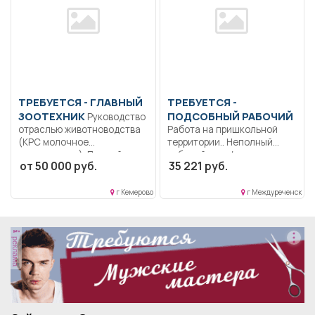
ТРЕБУЕТСЯ - ГЛАВНЫЙ
ТРЕБУЕТСЯ -
ЗООТЕХНИК
ПОДСОБНЫЙ РАБОЧИЙ
Руководство
отраслью животноводства
Работа на пришкольной
(КРС молочное
территории.. Неполный
направление). Полный
рабочий день/неполная
от 50 000 руб.
35 221 руб.
рабочий день.
рабочая неделя..
г Кемерово
г Междуреченск
реклама