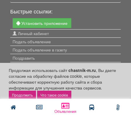
Быстрые ссылки:
Установить приложение
Личный кабинет
Подать объявление
Подать объявление в газету
Поздравить
Скачать газету "Частник-М"
Продолжая использовать сайт
chastnik-m.ru
, Вы даете
согласие на обработку файлов cookie, которые
Рекламодателям:
обеспечивают корректную работу сайта и сбора
информации для улучшения качества сервисов.
Бизнес-кабинет
Что такое cookie
Заказать рекламу
Оплата услуг:
Объявления
Расценки
Оплатить