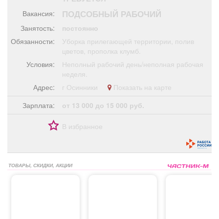
Афиша
Обучение
Проекты
ПОДСОБНЫЙ РАБОЧИЙ
Вакансия:
Занятость:
постоянно
Обязанности:
Уборка прилегающей территории, полив
цветов, прополка клумб.
Товары
Поздравления
Погода
Условия:
Неполный рабочий день/неполная рабочая
неделя.
Адрес:
г Осинники
Показать на карте
Зарплата:
от 13 000 до 15 000 руб.
ТВ программа
Я - пенсионер
В избранное
ТОВАРЫ, СКИДКИ, АКЦИИ