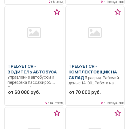
г Мыски
г Новокузнецк
Осуществлять
сопровождение ИС:...
ТРЕБУЕТСЯ -
ТРЕБУЕТСЯ -
ВОДИТЕЛЬ АВТОБУСА
КОМПЛЕКТОВЩИК НА
Управление автобусом и
СКЛАД
3 разряд. Рабочий
перевозка пассажиров..
день с 14-00.. Работа на
Сменная работа..
складе готовой...
от 60 000 руб.
от 70 000 руб.
г Таштагол
г Новокузнецк