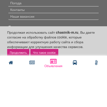
Погода
Контакты
Наши вакансии
Быстрые ссылки:
Продолжая использовать сайт
chastnik-m.ru
, Вы даете
Установить приложение
согласие на обработку файлов cookie, которые
обеспечивают корректную работу сайта и сбора
Личный кабинет
информации для улучшения качества сервисов.
Подать объявление
Что такое cookie
Подать объявление в газету
Поздравить
Объявления
Скачать газету "Частник-М"
Рекламодателям:
Бизнес-кабинет
Заказать рекламу