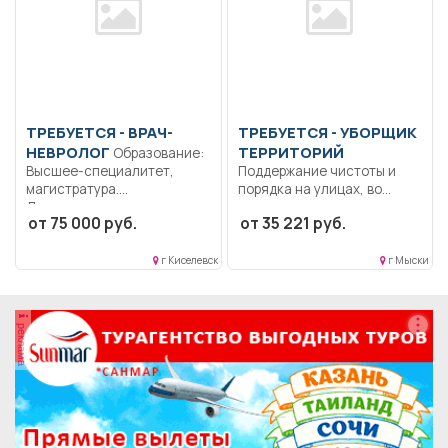
ТРЕБУЕТСЯ - ВРАЧ-
ТРЕБУЕТСЯ - УБОРЩИК
НЕВРОЛОГ
ТЕРРИТОРИЙ
Образование:
Высшее-специалитет,
Поддержание чистоты и
магистратура.
порядка на улицах, во
Дисциплинированность.
дворах, парках,...
от 75 000 руб.
от 35 221 руб.
Коммуникабельность.
Ответственность..
Выполнение должностных
г Киселевск
г Мыски
обязанностей согласно...
реклама