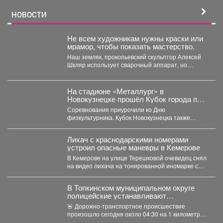
НОВОСТИ
Не всем художникам нужны краски или
мрамор, чтобы показать мастерство.
Наш земляк, прокопьевский скульптор Алексей
Шкляр использует сварочный аппарат, но
создает настоящие произведения искусства. ...
На стадионе «Металлург» в
Новокузнецке прошёл Кубок города по
лёгкой атлетике.
Соревнования приурочили ко Дню
физкультурника. Кубок Новокузнецка также
прошел в рамках Всероссийского проекта
«Шахтерское братство....
Лихач с краснодарскими номерами
устроил опасные маневры в Кемерове
В Кемерове на улице Терешковой очевидец снял
на видео лихача на тонированной иномарке с
номерами...
В Топкинском муниципальном округе
полицейские устанавливают
обстоятельства ДТП, в котором погибли
🚨 Дорожно-транспортное происшествие
2 человека
произошло сегодня около 04:30 на 1 километре
автодороги «Северо-западный обход г.