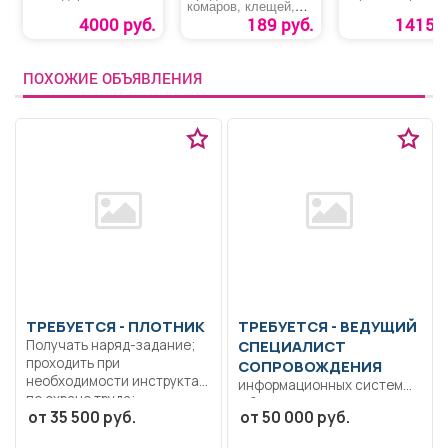
комаров, клещей,
мошки, слепней,
4000 руб.
189 руб.
1415 р
блох «Picnic
Extreme»
ПОХОЖИЕ ОБЪЯВЛЕНИЯ
ТРЕБУЕТСЯ - ПЛОТНИК
ТРЕБУЕТСЯ - ВЕДУЩИЙ
Получать наряд-задание;
СПЕЦИАЛИСТ
проходить при
СОПРОВОЖДЕНИЯ
необходимости инструктаж
информационных систем
по охране труда;...
Образование: Высшее
от 35 500 руб.
от 50 000 руб.
образование —
бакалавриат..