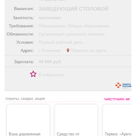
Афиша
Обучение
Проекты
ЗАВЕДУЮЩИЙ СТОЛОВОЙ
Вакансия:
Занятость:
постоянно
Требования:
Образование: Общее образование.
Обязанности:
Организация школьного питания.
Товары
Поздравления
Погода
Условия:
Полный рабочий день.
Адрес:
г Осинники
Показать на карте
Зарплата:
44 000 руб.
ТВ программа
Я - пенсионер
В избранное
ТОВАРЫ, СКИДКИ, АКЦИИ
Ваза деревянная
Средство от
Термос «Арктик