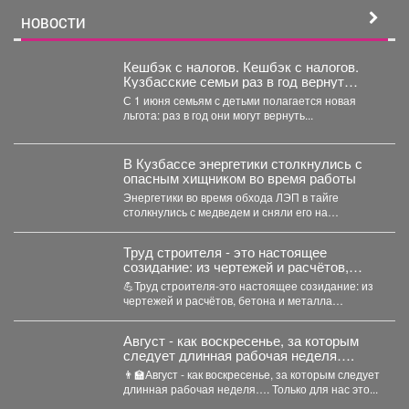
Кемерово»...
НОВОСТИ
Кешбэк с налогов. Кешбэк с налогов.
Кузбасские семьи раз в год вернут
часть уплаченных денег
С 1 июня семьям с детьми полагается новая
льгота: раз в год они могут вернуть...
В Кузбассе энергетики столкнулись с
опасным хищником во время работы
Энергетики во время обхода ЛЭП в тайге
столкнулись с медведем и сняли его на
видео,которым...
Труд строителя - это настоящее
созидание: из чертежей и расчётов,
бетона и металла рождаются дома,
💪Труд строителя-это настоящее созидание: из
дороги, школы и целые городские
чертежей и расчётов, бетона и металла
пространства.
рождаются дома, дороги, школы...
Август - как воскресенье, за которым
следует длинная рабочая неделя….
👨‍🏫Август - как воскресенье, за которым следует
длинная рабочая неделя…. Только для нас это...