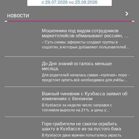
c 29.07.2026 по 25.08.2026
й
НОВОСТИ
‍Мошенники под видом сотрудников
маркетплейсов обманывают россиян, у
которых скоро день рождения.
✅Суть схемы: аферисты создают группы в
соцсетях, в которые добавляют пользователей в
преддверии их дня...
До Дня знаний осталось меньше
месяца.
Для родителей началась самая «горячая» пора -
предстоит купить всё необходимое для учёбы
детей. В...
Важный чиновник с Кузбасса заявил об
изменениях с бензином
В Кузбассе за неделю число заправок с
топливом выросло на 21%, а цены у
независимых...
Горе-грабители не смогли ограбить
шахту в Кузбассе из-за пустого бака
В Кузбассе двое мужчин попытались украсть