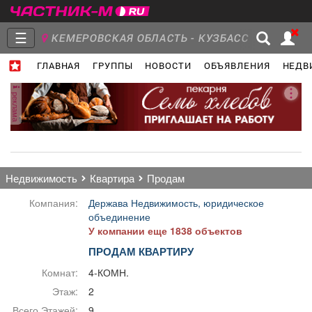
☰
КЕМЕРОВСКАЯ ОБЛАСТЬ - КУЗБАСС
ГЛАВНАЯ
ГРУППЫ
НОВОСТИ
ОБЪЯВЛЕНИЯ
НЕДВ
Главная
Группы
Новости
реклама
Объявления
Недвижимость
Услуги
недвижимость
квартира
продам
Компания:
Держава Недвижимость, юридическое
объединение
У компании еще 1838 объектов
Работа
Транспорт
Компании
ПРОДАМ КВАРТИРУ
Комнат:
4-КОМН.
Этаж:
2
Всего Этажей:
9