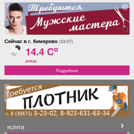
для покупателя видящего
взрослый собственник,
перспективу, торг уместен.
реклама
быстрый выход на сделку.
Сейчас в г. Кемерово
(23:07)
o
14.4 C
дождь
Подробнее
реклама
УСЛУГИ