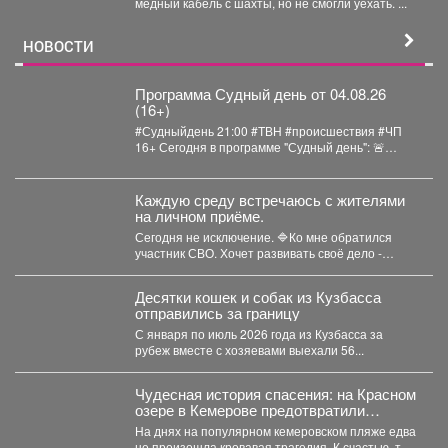
медный кабель с шахты, но не смогли уехать. ...
НОВОСТИ
Программа Судный день от 04.08.26
(16+)
#Судныйдень 21:00 #ТВН #происшествия #ЧП
16+ Сегодня в программе "Судный день": 🚨
Землетрясения...
Каждую среду встречаюсь с жителями
на личном приёме.
Сегодня не исключение. 🔷Ко мне обратился
участник СВО. Хочет развивать своё дело -
перерабатывать...
Десятки кошек и собак из Кузбасса
отправились за границу
С января по июль 2026 года из Кузбасса за
рубеж вместе с хозяевами выехали 56...
Чудесная история спасения: на Красном
озере в Кемерове предотвратили
трагедию
На днях на популярном кемеровском пляже едва
не произошла кровавая трагедия. К счастью, там