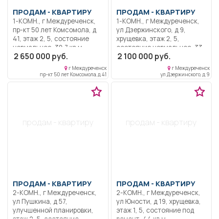
ПРОДАМ -
КВАРТИРУ
ПРОДАМ -
КВАРТИРУ
1-КОМН., г Междуреченск,
1-КОМН., г Междуреченск,
пр-кт 50 лет Комсомола, д
ул Дзержинского, д 9,
41, этаж 2, 5, состояние
хрущевка, этаж 2, 5,
нормальное, 30,7 кв.м,
состояние нормальное, 33
2 650 000 руб.
2 100 000 руб.
пластиковые окна, новая
кв.м, пластиковые окна,
сантехника, застекленный
застекленный балкон, не
г Междуреченск
г Междуреченск
балкон, не угловая,
угловая, В жилом
пр-кт 50 лет Комсомола, д 41
ул Дзержинского, д 9
Квартира теплая в
состоянии, остаётся всё,
панельном доме.
что на фото.
Сантехника новая,
душевая кабина.
Косметический ремонт,
продам - квартиру
продам - квартиру
линолеум, пластиковые
окна. В коридоре, кухне и
ванной натяжной потолок.
В прихожей встроенный
зеркальный шкаф-купе.
Удобное расположение
дома, все рядом.
ПРОДАМ -
КВАРТИРУ
ПРОДАМ -
КВАРТИРУ
2-КОМН., г Междуреченск,
2-КОМН., г Междуреченск,
ул Пушкина, д 57,
ул Юности, д 19, хрущевка,
улучшенной планировки,
этаж 1, 5, состояние под
этаж 2, 5, состояние
ремонт, 44 кв.м,