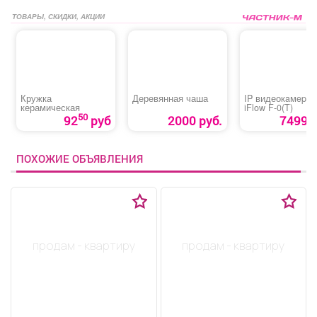
ТОВАРЫ, СКИДКИ, АКЦИИ
Кружка
Деревянная чаша
IP видеокaмepa
керамическая
iFlow F-0(T)
50
92
руб
2000 руб.
7499 р
ПОХОЖИЕ ОБЪЯВЛЕНИЯ
продам - квартиру
продам - квартиру