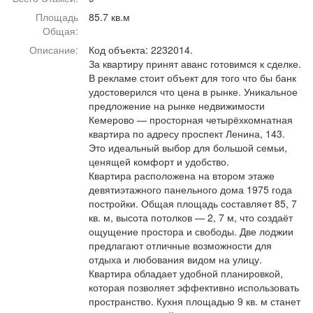
Афиша
Обучение
Проекты
Площадь
85.7 кв.м
Общая:
Описание:
Код объекта: 2232014.
За квартиру принят аванс готовимся к сделке.
В рекламе стоит объект для того что бы банк
Товары
Поздравления
Погода
удостоверился что цена в рынке. Уникальное
предложение на рынке недвижимости
Кемерово — просторная четырёхкомнатная
квартира по адресу проспект Ленина, 143.
Это идеальный выбор для большой семьи,
ценящей комфорт и удобство.
ТВ программа
Я - пенсионер
Квартира расположена на втором этаже
девятиэтажного панельного дома 1975 года
постройки. Общая площадь составляет 85, 7
кв. м, высота потолков — 2, 7 м, что создаёт
ощущение простора и свободы. Две лоджии
предлагают отличные возможности для
отдыха и любования видом на улицу.
Квартира обладает удобной планировкой,
которая позволяет эффективно использовать
пространство. Кухня площадью 9 кв. м станет